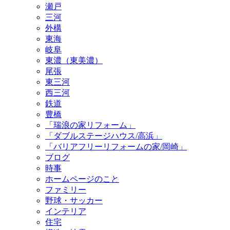
瀬戸
三河
外構
東海
岐阜
東濃（東美濃）
尾張
東三河
西三河
鉄道
豊橋
「瑞浪の家リフォーム」
「ダブルステージハウス/高浜」
「バリアフリーリフォームの家/岡崎」
ブログ
時事
ホームページのこと
ファミリー
野球・サッカー
インテリア
住宅