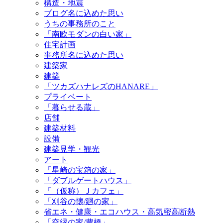
構造・地震
ブログ名に込めた思い
うちの事務所のこと
「南欧モダンの白い家」
住宅計画
事務所名に込めた思い
建築家
建築
「ツカズハナレズのHANARE」
プライベート
「暮らせる蔵」
店舗
建築材料
設備
建築見学・観光
アート
「星崎の宝箱の家」
「ダブルゲートハウス」
「（仮称）Ｊカフェ」
「刈谷の懐/廻の家」
省エネ・健康・エコハウス・高気密高断熱
「空縁の家/豊橋」