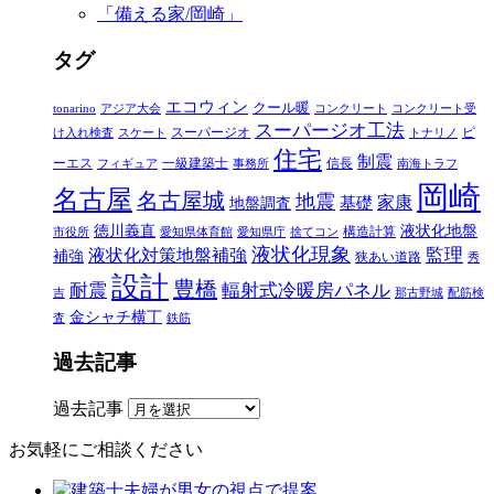
「備える家/岡崎」
タグ
エコウィン
クール暖
tonarino
アジア大会
コンクリート
コンクリート受
スーパージオ工法
スーパージオ
ピ
け入れ検査
スケート
トナリノ
住宅
制震
ーエス
一級建築士
信長
フィギュア
事務所
南海トラフ
岡崎
名古屋
名古屋城
地震
家康
地盤調査
基礎
徳川義直
液状化地盤
構造計算
市役所
愛知県体育館
愛知県庁
捨てコン
液状化現象
監理
液状化対策地盤補強
補強
狭あい道路
秀
設計
豊橋
耐震
輻射式冷暖房パネル
吉
那古野城
配筋検
金シャチ横丁
査
鉄筋
過去記事
過去記事
お気軽にご相談ください