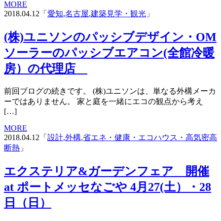
MORE
2018.04.12「
愛知
,
名古屋
,
建築見学・観光
」
(株)ユニソンのパッシブデザイン・OM
ソーラーのパッシブエアコン(全館冷暖
房）の代理店
前回ブログの続きです。 (株)ユニソンは、単なる外構メーカ
ーではありません。 家と庭を一緒にエコの観点から考え
[…]
MORE
2018.04.12「
設計
,
外構
,
省エネ・健康・エコハウス・高気密高
断熱
」
エクステリア&ガーデンフェア 開催
at ポートメッセなごや 4月27(土）・28
日（日）