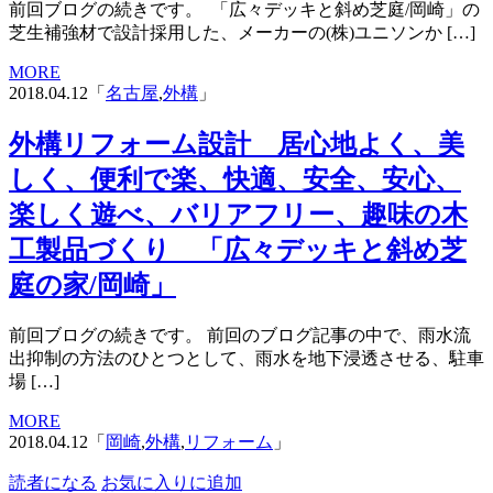
前回ブログの続きです。 「広々デッキと斜め芝庭/岡崎」の
芝生補強材で設計採用した、メーカーの(株)ユニソンか […]
MORE
2018.04.12「
名古屋
,
外構
」
外構リフォーム設計 居心地よく、美
しく、便利で楽、快適、安全、安心、
楽しく遊べ、バリアフリー、趣味の木
工製品づくり 「広々デッキと斜め芝
庭の家/岡崎」
前回ブログの続きです。 前回のブログ記事の中で、雨水流
出抑制の方法のひとつとして、雨水を地下浸透させる、駐車
場 […]
MORE
2018.04.12「
岡崎
,
外構
,
リフォーム
」
読者になる
お気に入りに追加