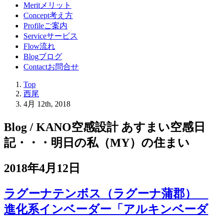
Merit
メリット
Concept
考え方
Profile
ご案内
Service
サービス
Flow
流れ
Blog
ブログ
Contact
お問合せ
Top
西尾
4月 12th, 2018
Blog / KANO空感設計 あすまい空感日
記
・・・明日の私（MY）の住まい
2018年4月12日
ラグーナテンボス（ラグーナ蒲郡）
進化系インベーダー「アルキンベーダ