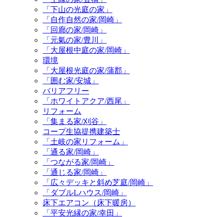
「下山の光庭の家」
「自作自然の家/岡崎」
「回廊の家/岡崎」
「元氣の家/豊川」
「大屋根中庭の家/岡崎」
環境
「大屋根光庭の家/蒲郡」
「囲む家/安城」
バリアフリー
「ホワイトアクア/西尾」
リフォーム
「集まる家/刈谷」
コープ生協提携建築士
「土岐の家リフォーム」
「通る家/岡崎」
「つながる家/岡崎」
「通じる家/岡崎」
「広々デッキと斜め芝庭/岡崎」
「ダブルLハウス/岡崎」
床下エアコン（床下暖房）
「平安光縁の家/幸田」