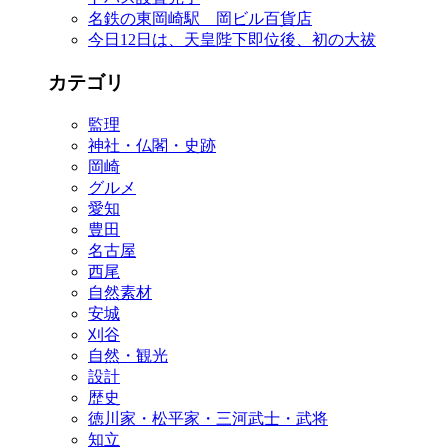
名鉄の東岡崎駅 岡ビル百貨店
今日12日は、天皇陛下即位後、初の大祓
カテゴリ
監理
神社・仏閣・史跡
岡崎
グルメ
愛知
豊田
名古屋
西尾
自然素材
安城
刈谷
自然・観光
設計
歴史
徳川家・松平家・三河武士・武将
知立