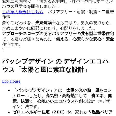
愛知三河岡崎で 「備える家/岡崎」7月28・29日にオープン
ハウス見学会を開催しました！
この家の概要はこちら
バリアフリー・耐震・制震・二世帯
住宅
夢やこだわりを、
夫婦建築士
ならではの、男女の視点から、
きめこまやかに細部にわたり、心配りをしました。
アプローチスロープ
のある
バリアフリー
の
共有型二世帯住宅
で、地震など
様々なものに「
備える
」
心安
らかな
安心・安全
住宅です。
1
パッシブデザイン の デザインエコハ
ウス「太陽と風に素直な設計」
Eco House
「パッシブデザイン」
とは、
太陽
の
光
や
熱
、
風
をコン
トロールしたり、
高気密・高断熱
にして、
省エネ
、
健
康
、
快適
で、
心地いいエコハウス
を創る設計（=デザ
イン）法です。
ゼロエネルギー住宅（ZEH）
や、家じゅう
温熱バリア