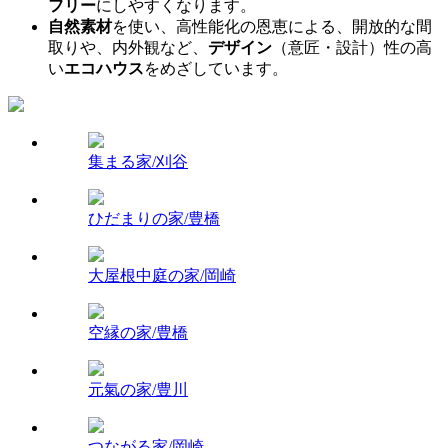
フリー
にしやすくなります。
自然素材
を使い、高性能化の恩恵による、開放的な間
取りや、内外観など、
デザイン
（意匠・設計）性の高
い
エコハウス
をめざしています。
集まる家/刈谷
ひだまりの家/豊橋
大屋根中庭の家/岡崎
空縁の家/豊橋
元氣の家/豊川
つながる家/岡崎