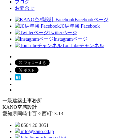
ブログ
お問合せ
Facebookページ
加納年勝 Facebook
Twiiterページ
Instagramページ
TouTubeチャンネル
一級建築士事務所
KANO空感設計
愛知県岡崎市百々西町13-13
0564-26-3051
info@kano-cd.jp
http://www.kano-cd.jp/