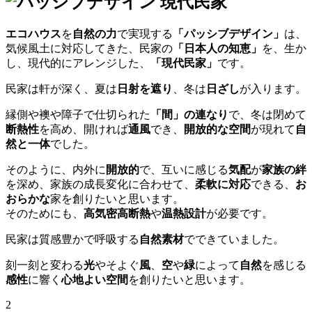
エコハウス
を
自然の力
で実現する
「パッシブデザイン」
は、
気候風土に対応してきた、民家の
「日本人の知恵」
を、生か
し、現代的にアレンジした、
「現代民家」
です。
民家は軒が深く、夏は
日射を遮り
、冬は
日ざし
が入ります。
縁側や襖や障子で仕切られた
「間」の連なり
で、冬は閉めて
断熱性
を高め、開ければ
通風
でき、
開放的な空間
が現れて
自
然と一体
でした。
そのように、内外に
開放的
で、互いに感じる
気配
が
家族の絆
を深め、家族の成長変化に合わせて、
柔軟に対応
できる、
お
おらかな
家を創りたいと思います。
そのためにも、
高気密高断熱
や
温熱設計
が必要です。
民家は質感豊かで呼吸する
自然素材
でできていました。
刻一刻と変わる
光
やそよぐ
風
、
空
や
緑
によって
自然
を感じる
感性
に響く
心地よい空間
を創りたいと思います。
2