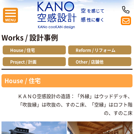
Works / 設計事例
House / 住宅
Reform / リフォーム
Project / 計画
Other / 店舗他
House / 住宅
ＫＡＮＯ空感設計の造語：「外縁」はウッドデッキ、
「吹抜縁」は吹抜の、すのこ床、「空縁」はロフト階
の、すのこ床