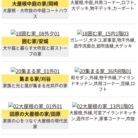
大屋根,中庭,共用コーナー,ロフト,
大屋根中庭の家/岡崎
大デッキ,物干デッキ,カーポート
大屋根・大吹抜の中庭コートハウ
ス
ガレージ,犬ネコ,家事室,物干外縁,
囲む家/安城
造作洗面台,廻吹抜縁,大デッキ
犬や猫と暮らす大吹抜と薪ストー
ブの家
和モダン,外縁,物干外縁,アイラン
集まる家/刈谷
ドキッチン,共用コーナー,空縁,ロ
家族と光と風が集まる光井戸の家
フト
大屋根,外縁,可変アイランドキッチ
田原の大屋根の家/田原
ン,造作ボード,家事コーナー,吹抜
家族の心をつなぐ大屋根の現代民
家