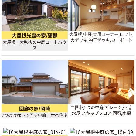
大屋根,中庭,共用コーナー,ロフト,
大屋根光庭の家/蒲郡
大デッキ,物干デッキ,カーポート
大屋根・大吹抜の中庭コートハウ
ス
二世帯,5つの中庭,ガレージ,茶道,
回廊の家/岡崎
水屋,スキップフロア,回廊,水槽
2つの渡廊下で回る中庭二世帯住宅