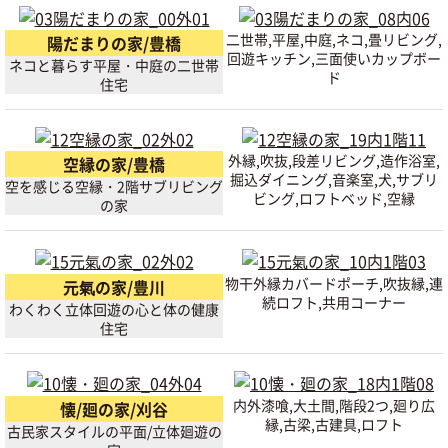
二世帯,平屋,中庭,ネコ,畳リビング,
陽だまりの家/豊橋
回遊キッチン,三面使いカップボー
ネコと暮らす平屋・中庭の二世帯
ド
住宅
外縁,吹抜,段差リビング,造作浴室,
空縁の家/豊橋
掘込ダイニング,音楽室,犬,サブリ
空を感じる空縁・2階サブリビング
ビング,ロフトベッド,空縁
の家
物干外縁カバードポーチ,吹抜縁,連
元氣の家/豊川
続ロフト,共用コーナー
わくわく立体回遊の心と体の健康
住宅
内外漆喰,大土間,階段2つ,廻り広
懐/廻の家/刈谷
縁,古梁,古建具,ロフト
古民家スタイルの平面/立体廻遊の