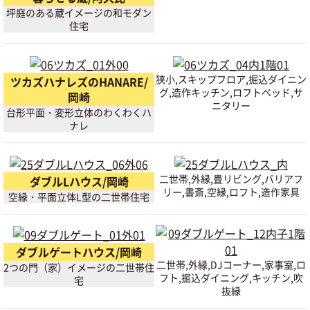
坪庭のある蔵イメージの和モダン
住宅
狭小,スキップフロア,掘込ダイニン
ツカズハナレズのHANARE/
グ,造作キッチン,ロフトベッド,サ
岡崎
ニタリー
台形平面・変形立体のわくわくハ
ナレ
二世帯,外縁,畳リビング,バリアフ
ダブルLハウス/岡崎
リー,書斎,空縁,ロフト,造作家具
空縁・平面立体L型の二世帯住宅
ダブルゲートハウス/岡崎
二世帯,外縁,DJコーナー,家事室,ロ
2つの門（家）イメージの二世帯住
フト,掘込ダイニング,キッチン,吹
宅
抜縁