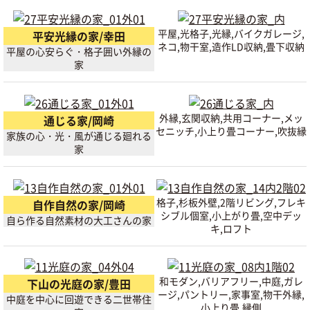
平屋,光格子,光縁,バイクガレージ,
平安光縁の家/幸田
ネコ,物干室,造作LD収納,畳下収納
平屋の心安らぐ・格子囲い外縁の
家
外縁,玄関収納,共用コーナー,メッ
通じる家/岡崎
セニッチ,小上り畳コーナー,吹抜縁
家族の心・光・風が通じる廻れる
家
格子,杉板外壁,2階リビング,フレキ
自作自然の家/岡崎
シブル個室,小上がり畳,空中デッ
自ら作る自然素材の大工さんの家
キ,ロフト
和モダン,バリアフリー,中庭,ガレ
下山の光庭の家/豊田
ージ,パントリー,家事室,物干外縁,
中庭を中心に回遊できる二世帯住
小上り畳,縁側