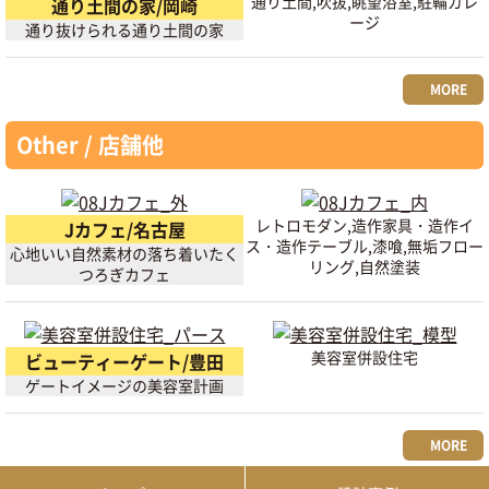
通り土間,吹抜,眺望浴室,駐輪ガレ
通り土間の家/岡崎
ージ
通り抜けられる通り土間の家
MORE
Other / 店舗他
レトロモダン,造作家具・造作イ
Jカフェ/名古屋
ス・造作テーブル,漆喰,無垢フロー
心地いい自然素材の落ち着いたく
リング,自然塗装
つろぎカフェ
美容室併設住宅
ビューティーゲート/豊田
ゲートイメージの美容室計画
MORE