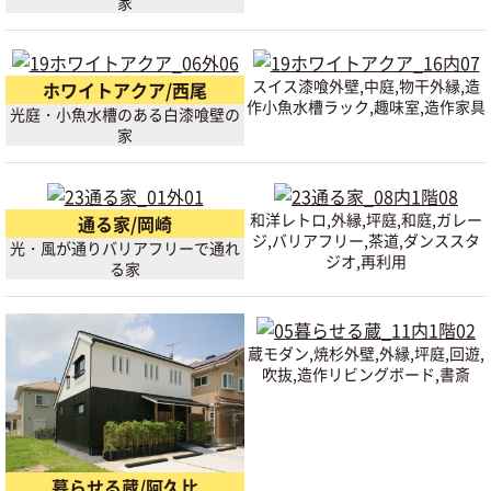
家
スイス漆喰外壁,中庭,物干外縁,造
ホワイトアクア/西尾
作小魚水槽ラック,趣味室,造作家具
光庭・小魚水槽のある白漆喰壁の
家
和洋レトロ,外縁,坪庭,和庭,ガレー
通る家/岡崎
ジ,バリアフリー,茶道,ダンススタ
光・風が通りバリアフリーで通れ
ジオ,再利用
る家
蔵モダン,焼杉外壁,外縁,坪庭,回遊,
吹抜,造作リビングボード,書斎
暮らせる蔵/阿久比