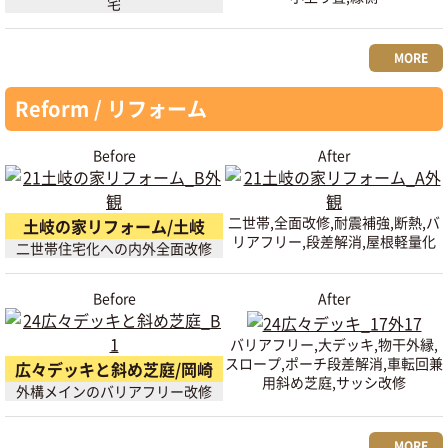
宅
MORE
Reform / リフォーム
Before
After
二世帯,全面改修,耐震補強,断熱,バ
土岐の家リフォーム/土岐
リアフリー,段差解消,屋根軽量化
二世帯住宅化への内外全面改修
Before
After
バリアフリー,大デッキ,物干外縁,
スロープ,ポーチ段差解消,車転回兼
広々デッキと斜め芝庭/岡崎
用斜め芝庭,サッシ改修
外構メインのバリアフリー改修
MORE