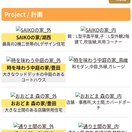
Project / 計画
親：L型平面平屋,子：L型外観2階
SAIKOの家/湖西
建て,吹抜縁,共用コーナー
最高の2棟二世帯のLデザイン住宅
和モダン,中庭,外縁,ガレージ
時を味わう中庭の家/豊田
大きなウッドデッキの中庭のある
コートハウス
店舗・事務所,大土間,カバードポー
おおどま 森の家/豊田
チ
大きな土間のある店舗併用住宅