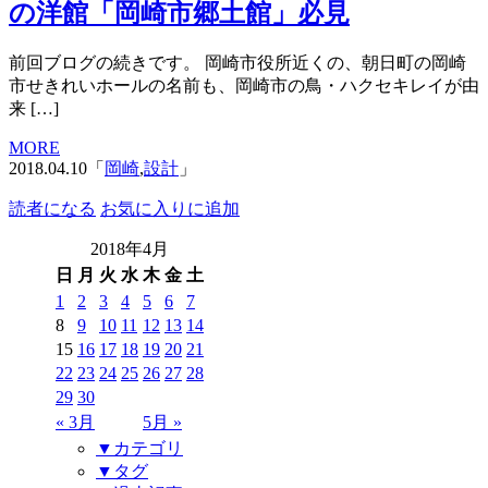
の洋館「岡崎市郷土館」必見
前回ブログの続きです。 岡崎市役所近くの、朝日町の岡崎
市せきれいホールの名前も、岡崎市の鳥・ハクセキレイが由
来 […]
MORE
2018.04.10「
岡崎
,
設計
」
読者になる
お気に入りに追加
2018年4月
日
月
火
水
木
金
土
1
2
3
4
5
6
7
8
9
10
11
12
13
14
15
16
17
18
19
20
21
22
23
24
25
26
27
28
29
30
« 3月
5月 »
▼カテゴリ
▼タグ