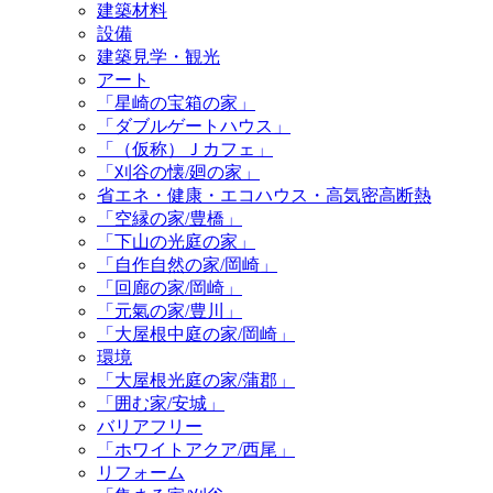
建築材料
設備
建築見学・観光
アート
「星崎の宝箱の家」
「ダブルゲートハウス」
「（仮称）Ｊカフェ」
「刈谷の懐/廻の家」
省エネ・健康・エコハウス・高気密高断熱
「空縁の家/豊橋」
「下山の光庭の家」
「自作自然の家/岡崎」
「回廊の家/岡崎」
「元氣の家/豊川」
「大屋根中庭の家/岡崎」
環境
「大屋根光庭の家/蒲郡」
「囲む家/安城」
バリアフリー
「ホワイトアクア/西尾」
リフォーム