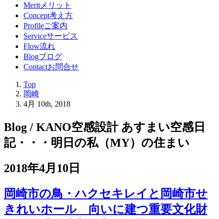
Merit
メリット
Concept
考え方
Profile
ご案内
Service
サービス
Flow
流れ
Blog
ブログ
Contact
お問合せ
Top
岡崎
4月 10th, 2018
Blog / KANO空感設計 あすまい空感日
記
・・・明日の私（MY）の住まい
2018年4月10日
岡崎市の鳥・ハクセキレイと岡崎市せ
きれいホール 向いに建つ重要文化財