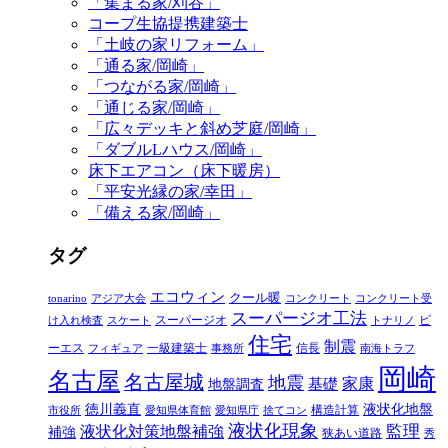
「集まる家/刈谷」
コープ生協提携建築士
「土岐の家リフォーム」
「通る家/岡崎」
「つながる家/岡崎」
「通じる家/岡崎」
「広々デッキと斜め芝庭/岡崎」
「ダブルLハウス/岡崎」
床下エアコン（床下暖房）
「平安光縁の家/幸田」
「備える家/岡崎」
タグ
エコウィン
クール暖
tonarino
アジア大会
コンクリート
コンクリート受
スーパージオ工法
スーパージオ
ピ
け入れ検査
スケート
トナリノ
住宅
制震
ーエス
一級建築士
信長
フィギュア
事務所
南海トラフ
岡崎
名古屋
名古屋城
地震
家康
地盤調査
基礎
徳川義直
液状化地盤
構造計算
市役所
愛知県体育館
愛知県庁
捨てコン
液状化現象
監理
液状化対策地盤補強
補強
狭あい道路
秀