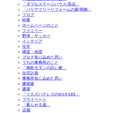
「ダブルステージハウス/高浜」
「バリアフリーリフォームの家/岡崎」
ブログ
時事
ホームページのこと
ファミリー
野球・サッカー
インテリア
住宅
構造・地震
ブログ名に込めた思い
うちの事務所のこと
「南欧モダンの白い家」
住宅計画
事務所名に込めた思い
建築家
建築
「ツカズハナレズのHANARE」
プライベート
「暮らせる蔵」
店舗