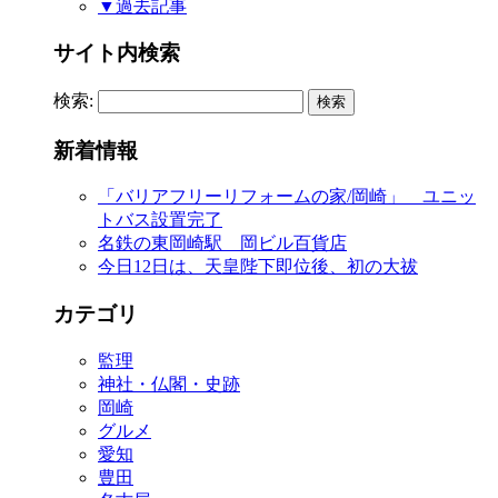
▼過去記事
サイト内検索
検索:
新着情報
「バリアフリーリフォームの家/岡崎」 ユニッ
トバス設置完了
名鉄の東岡崎駅 岡ビル百貨店
今日12日は、天皇陛下即位後、初の大祓
カテゴリ
監理
神社・仏閣・史跡
岡崎
グルメ
愛知
豊田