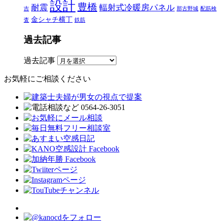
設計
豊橋
耐震
輻射式冷暖房パネル
吉
那古野城
配筋検
金シャチ横丁
査
鉄筋
過去記事
過去記事
お気軽にご相談ください