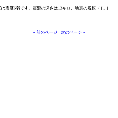
は震度6弱です。震源の深さは13キロ、地震の規模（ […]
« 前のページ
-
次のページ »