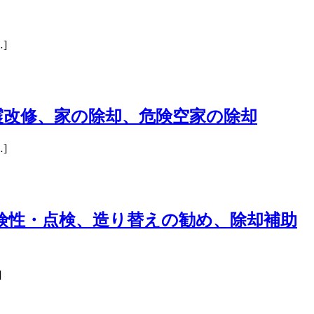
]
震改修、家の除却、危険空家の除却
]
険性・点検、造り替えの勧め、除却補助
]