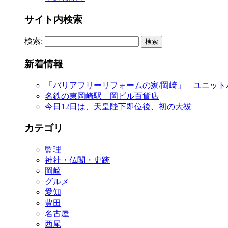
サイト内検索
検索:
新着情報
「バリアフリーリフォームの家/岡崎」 ユニット
名鉄の東岡崎駅 岡ビル百貨店
今日12日は、天皇陛下即位後、初の大祓
カテゴリ
監理
神社・仏閣・史跡
岡崎
グルメ
愛知
豊田
名古屋
西尾