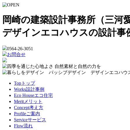
岡崎の建築設計事務所（三河愛
デザインエコハウスの設計事
0564-26-3051
お問合せ
Top
トップ
Works
設計事例
Eco House
エコ住宅
Merit
メリット
Concept
考え方
Profile
ご案内
Service
サービス
Flow
流れ