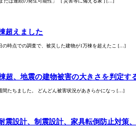
は連続の発生可能性」 [ 災害等に備える家 ] […]
棟超えました
日の時点での調査で、被災した建物が1万棟を超えたこ […]
万棟超、地震の建物被害の大きさを判定す
週間たちました。 どんどん被害状況があきらかになっ […]
耐震設計、制震設計、家具転倒防止対策、