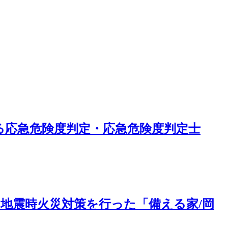
る応急危険度判定・応急危険度判定士
地震時火災対策を行った「備える家/岡