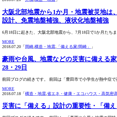
大阪北部地震から1か月・地震被災地は
設計、免震地盤補強、液状化地盤補強
6月18日に起きた、大阪北部地震から、7月18日で1か月たちま
MORE
2018.07.20「
岡崎
,
構造・地震
,
「備える家/岡崎」
」
豪雨や台風、地震などの災害に備える家
28・29日
前回ブログの続きです。 前回は「豊田市で小学生が熱中症で
MORE
2018.07.18「
構造・地震
,
省エネ・健康・エコハウス・高気密
災害に「備える」設計の重要性・「備える