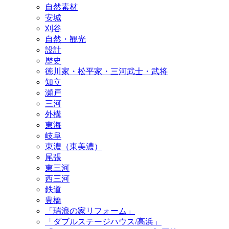
自然素材
安城
刈谷
自然・観光
設計
歴史
徳川家・松平家・三河武士・武将
知立
瀬戸
三河
外構
東海
岐阜
東濃（東美濃）
尾張
東三河
西三河
鉄道
豊橋
「瑞浪の家リフォーム」
「ダブルステージハウス/高浜」