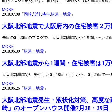
前回ブログの続きです。 前回は、「豪雨や台風と地震の同時また
MORE
2018.07.08「
岡崎
,
設計
,
時事
,
構造・地震
」
大阪北部地震で大阪府内の住宅被害２万
先日の6月26日のブログで、大阪北部地震から1週間たった25
MORE
2018.06.30「
構造・地震
」
大阪北部地震から1週間・住宅被害は1
大阪北部地震が、発生した6月18日（月）から、6月25日で一
MORE
2018.06.26「
構造・地震
」
大阪北部地震発生・液状化対策、高度な
崎」のオープンハウス開催7月28・29日