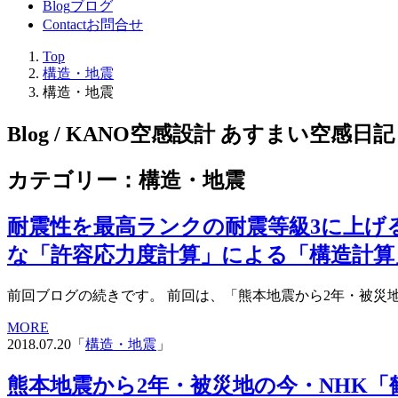
Blog
ブログ
Contact
お問合せ
Top
構造・地震
構造・地震
Blog / KANO空感設計 あすまい空感日記
カテゴリー：構造・地震
耐震性を最高ランクの耐震等級3に上げ
な「許容応力度計算」による「構造計算
前回ブログの続きです。 前回は、「熊本地震から2年・被災地
MORE
2018.07.20「
構造・地震
」
熊本地震から2年・被災地の今・NHK