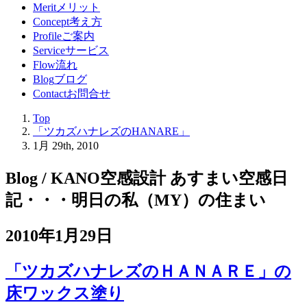
Merit
メリット
Concept
考え方
Profile
ご案内
Service
サービス
Flow
流れ
Blog
ブログ
Contact
お問合せ
Top
「ツカズハナレズのHANARE」
1月 29th, 2010
Blog / KANO空感設計 あすまい空感日
記
・・・明日の私（MY）の住まい
2010年1月29日
「ツカズハナレズのＨＡＮＡＲＥ」の
床ワックス塗り