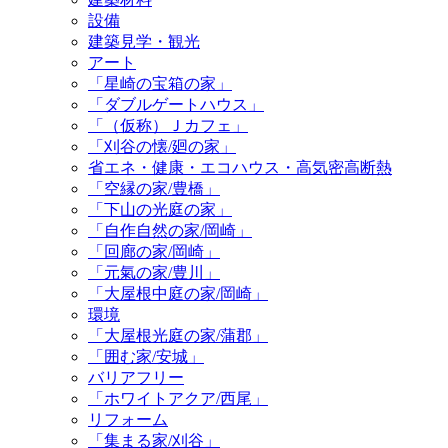
設備
建築見学・観光
アート
「星崎の宝箱の家」
「ダブルゲートハウス」
「（仮称）Ｊカフェ」
「刈谷の懐/廻の家」
省エネ・健康・エコハウス・高気密高断熱
「空縁の家/豊橋」
「下山の光庭の家」
「自作自然の家/岡崎」
「回廊の家/岡崎」
「元氣の家/豊川」
「大屋根中庭の家/岡崎」
環境
「大屋根光庭の家/蒲郡」
「囲む家/安城」
バリアフリー
「ホワイトアクア/西尾」
リフォーム
「集まる家/刈谷」