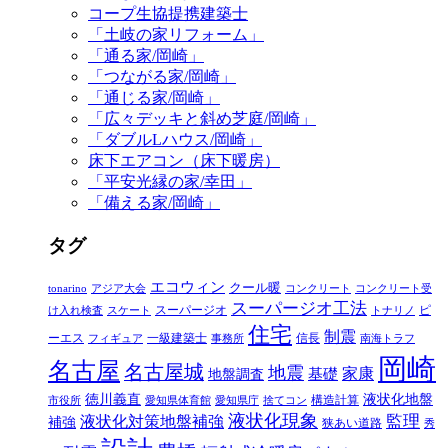
コープ生協提携建築士
「土岐の家リフォーム」
「通る家/岡崎」
「つながる家/岡崎」
「通じる家/岡崎」
「広々デッキと斜め芝庭/岡崎」
「ダブルLハウス/岡崎」
床下エアコン（床下暖房）
「平安光縁の家/幸田」
「備える家/岡崎」
タグ
エコウィン
クール暖
tonarino
アジア大会
コンクリート
コンクリート受
スーパージオ工法
スーパージオ
ピ
け入れ検査
スケート
トナリノ
住宅
制震
ーエス
一級建築士
信長
フィギュア
事務所
南海トラフ
岡崎
名古屋
名古屋城
地震
家康
地盤調査
基礎
徳川義直
液状化地盤
構造計算
市役所
愛知県体育館
愛知県庁
捨てコン
液状化現象
監理
液状化対策地盤補強
補強
狭あい道路
秀