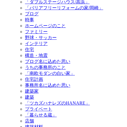
「ダブルステージハウス/高浜」
「バリアフリーリフォームの家/岡崎」
ブログ
時事
ホームページのこと
ファミリー
野球・サッカー
インテリア
住宅
構造・地震
ブログ名に込めた思い
うちの事務所のこと
「南欧モダンの白い家」
住宅計画
事務所名に込めた思い
建築家
建築
「ツカズハナレズのHANARE」
プライベート
「暮らせる蔵」
店舗
建築材料