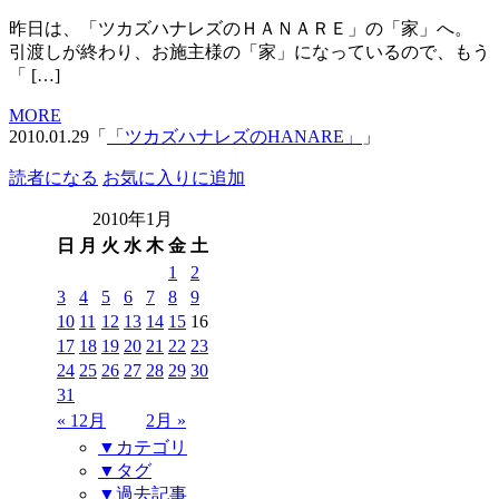
昨日は、「ツカズハナレズのＨＡＮＡＲＥ」の「家」へ。
引渡しが終わり、お施主様の「家」になっているので、もう
「 […]
MORE
2010.01.29「
「ツカズハナレズのHANARE」
」
読者になる
お気に入りに追加
2010年1月
日
月
火
水
木
金
土
1
2
3
4
5
6
7
8
9
10
11
12
13
14
15
16
17
18
19
20
21
22
23
24
25
26
27
28
29
30
31
« 12月
2月 »
▼カテゴリ
▼タグ
▼過去記事