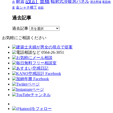
設計
豊橋
耐震
輻射式冷暖房パネル
吉
那古野城
配筋検
金シャチ横丁
査
鉄筋
過去記事
過去記事
お気軽にご相談ください