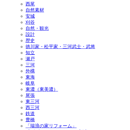
西尾
自然素材
安城
刈谷
自然・観光
設計
歴史
徳川家・松平家・三河武士・武将
知立
瀬戸
三河
外構
東海
岐阜
東濃（東美濃）
尾張
東三河
西三河
鉄道
豊橋
「瑞浪の家リフォーム」