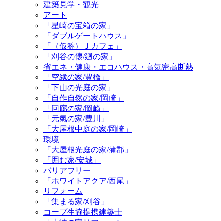
建築見学・観光
アート
「星崎の宝箱の家」
「ダブルゲートハウス」
「（仮称）Ｊカフェ」
「刈谷の懐/廻の家」
省エネ・健康・エコハウス・高気密高断熱
「空縁の家/豊橋」
「下山の光庭の家」
「自作自然の家/岡崎」
「回廊の家/岡崎」
「元氣の家/豊川」
「大屋根中庭の家/岡崎」
環境
「大屋根光庭の家/蒲郡」
「囲む家/安城」
バリアフリー
「ホワイトアクア/西尾」
リフォーム
「集まる家/刈谷」
コープ生協提携建築士