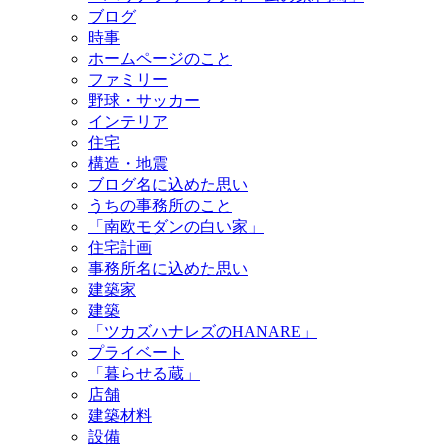
ブログ
時事
ホームページのこと
ファミリー
野球・サッカー
インテリア
住宅
構造・地震
ブログ名に込めた思い
うちの事務所のこと
「南欧モダンの白い家」
住宅計画
事務所名に込めた思い
建築家
建築
「ツカズハナレズのHANARE」
プライベート
「暮らせる蔵」
店舗
建築材料
設備