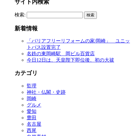
サイト内検索
検索:
新着情報
「バリアフリーリフォームの家/岡崎」 ユニッ
トバス設置完了
名鉄の東岡崎駅 岡ビル百貨店
今日12日は、天皇陛下即位後、初の大祓
カテゴリ
監理
神社・仏閣・史跡
岡崎
グルメ
愛知
豊田
名古屋
西尾