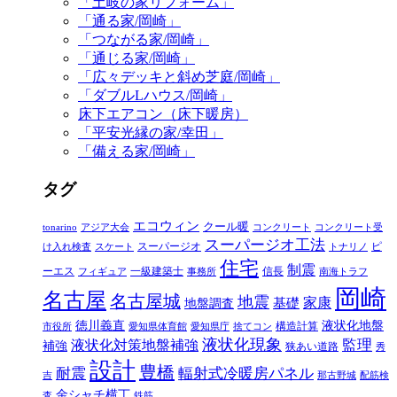
「土岐の家リフォーム」
「通る家/岡崎」
「つながる家/岡崎」
「通じる家/岡崎」
「広々デッキと斜め芝庭/岡崎」
「ダブルLハウス/岡崎」
床下エアコン（床下暖房）
「平安光縁の家/幸田」
「備える家/岡崎」
タグ
エコウィン
クール暖
tonarino
アジア大会
コンクリート
コンクリート受
スーパージオ工法
スーパージオ
ピ
け入れ検査
スケート
トナリノ
住宅
制震
ーエス
一級建築士
信長
フィギュア
事務所
南海トラフ
岡崎
名古屋
名古屋城
地震
家康
地盤調査
基礎
徳川義直
液状化地盤
構造計算
市役所
愛知県体育館
愛知県庁
捨てコン
液状化現象
監理
液状化対策地盤補強
補強
狭あい道路
秀
設計
豊橋
耐震
輻射式冷暖房パネル
吉
那古野城
配筋検
金シャチ横丁
査
鉄筋