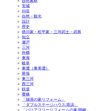
自然素材
安城
刈谷
自然・観光
設計
歴史
徳川家・松平家・三河武士・武将
知立
瀬戸
三河
外構
東海
岐阜
東濃（東美濃）
尾張
東三河
西三河
鉄道
豊橋
「瑞浪の家リフォーム」
「ダブルステージハウス/高浜」
「バリアフリーリフォームの家/岡崎」