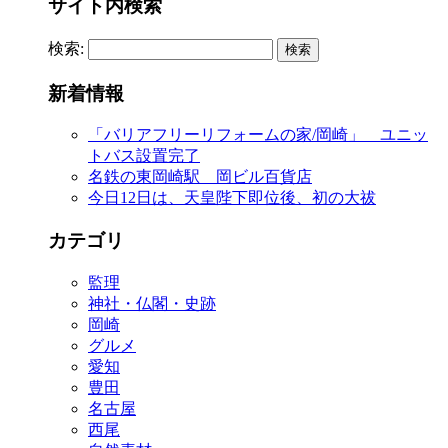
サイト内検索
検索:
新着情報
「バリアフリーリフォームの家/岡崎」 ユニッ
トバス設置完了
名鉄の東岡崎駅 岡ビル百貨店
今日12日は、天皇陛下即位後、初の大祓
カテゴリ
監理
神社・仏閣・史跡
岡崎
グルメ
愛知
豊田
名古屋
西尾