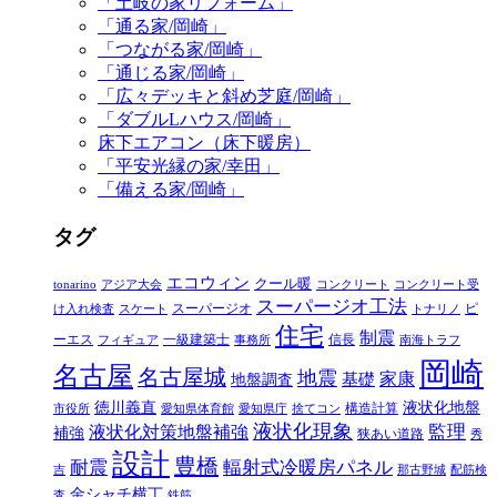
「土岐の家リフォーム」
「通る家/岡崎」
「つながる家/岡崎」
「通じる家/岡崎」
「広々デッキと斜め芝庭/岡崎」
「ダブルLハウス/岡崎」
床下エアコン（床下暖房）
「平安光縁の家/幸田」
「備える家/岡崎」
タグ
エコウィン
クール暖
tonarino
アジア大会
コンクリート
コンクリート受
スーパージオ工法
スーパージオ
ピ
け入れ検査
スケート
トナリノ
住宅
制震
ーエス
一級建築士
信長
フィギュア
事務所
南海トラフ
岡崎
名古屋
名古屋城
地震
家康
地盤調査
基礎
徳川義直
液状化地盤
構造計算
市役所
愛知県体育館
愛知県庁
捨てコン
液状化現象
監理
液状化対策地盤補強
補強
狭あい道路
秀
設計
豊橋
耐震
輻射式冷暖房パネル
吉
那古野城
配筋検
金シャチ横丁
査
鉄筋