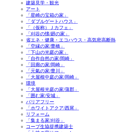
建築見学・観光
アート
「星崎の宝箱の家」
「ダブルゲートハウス」
「（仮称）Ｊカフェ」
「刈谷の懐/廻の家」
省エネ・健康・エコハウス・高気密高断熱
「空縁の家/豊橋」
「下山の光庭の家」
「自作自然の家/岡崎」
「回廊の家/岡崎」
「元氣の家/豊川」
「大屋根中庭の家/岡崎」
環境
「大屋根光庭の家/蒲郡」
「囲む家/安城」
バリアフリー
「ホワイトアクア/西尾」
リフォーム
「集まる家/刈谷」
コープ生協提携建築士