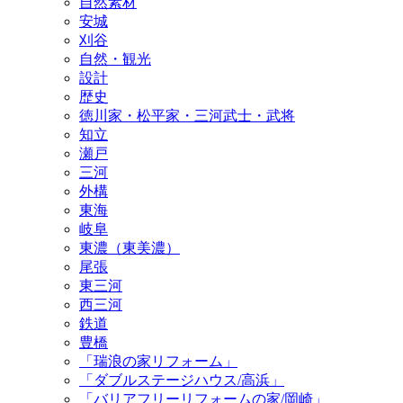
自然素材
安城
刈谷
自然・観光
設計
歴史
徳川家・松平家・三河武士・武将
知立
瀬戸
三河
外構
東海
岐阜
東濃（東美濃）
尾張
東三河
西三河
鉄道
豊橋
「瑞浪の家リフォーム」
「ダブルステージハウス/高浜」
「バリアフリーリフォームの家/岡崎」