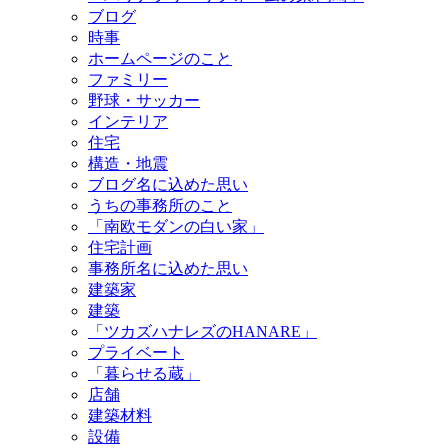
ブログ
時事
ホームページのこと
ファミリー
野球・サッカー
インテリア
住宅
構造・地震
ブログ名に込めた思い
うちの事務所のこと
「南欧モダンの白い家」
住宅計画
事務所名に込めた思い
建築家
建築
「ツカズハナレズのHANARE」
プライベート
「暮らせる蔵」
店舗
建築材料
設備