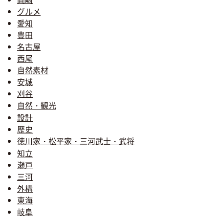
グルメ
愛知
豊田
名古屋
西尾
自然素材
安城
刈谷
自然・観光
設計
歴史
徳川家・松平家・三河武士・武将
知立
瀬戸
三河
外構
東海
岐阜