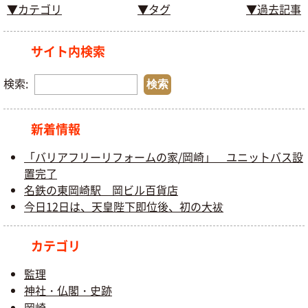
▼カテゴリ
▼タグ
▼過去記事
サイト内検索
検索:
新着情報
「バリアフリーリフォームの家/岡崎」 ユニットバス設
置完了
名鉄の東岡崎駅 岡ビル百貨店
今日12日は、天皇陛下即位後、初の大祓
カテゴリ
監理
神社・仏閣・史跡
岡崎