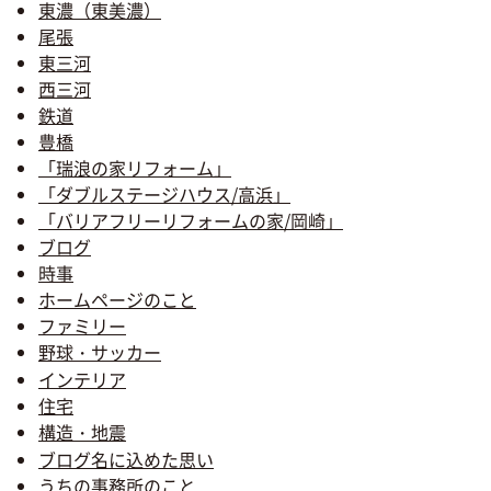
東濃（東美濃）
尾張
東三河
西三河
鉄道
豊橋
「瑞浪の家リフォーム」
「ダブルステージハウス/高浜」
「バリアフリーリフォームの家/岡崎」
ブログ
時事
ホームページのこと
ファミリー
野球・サッカー
インテリア
住宅
構造・地震
ブログ名に込めた思い
うちの事務所のこと