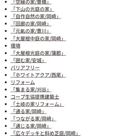
「空縁の家/豊橋」
「下山の光庭の家」
「自作自然の家/岡崎」
「回廊の家/岡崎」
「元氣の家/豊川」
「大屋根中庭の家/岡崎」
環境
「大屋根光庭の家/蒲郡」
「囲む家/安城」
バリアフリー
「ホワイトアクア/西尾」
リフォーム
「集まる家/刈谷」
コープ生協提携建築士
「土岐の家リフォーム」
「通る家/岡崎」
「つながる家/岡崎」
「通じる家/岡崎」
「広々デッキと斜め芝庭/岡崎」