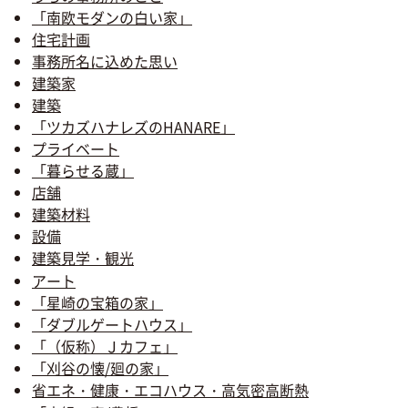
「南欧モダンの白い家」
住宅計画
事務所名に込めた思い
建築家
建築
「ツカズハナレズのHANARE」
プライベート
「暮らせる蔵」
店舗
建築材料
設備
建築見学・観光
アート
「星崎の宝箱の家」
「ダブルゲートハウス」
「（仮称）Ｊカフェ」
「刈谷の懐/廻の家」
省エネ・健康・エコハウス・高気密高断熱