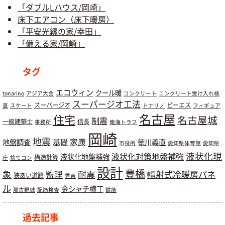
「ダブルLハウス/岡崎」
床下エアコン（床下暖房）
「平安光縁の家/幸田」
「備える家/岡崎」
タグ
エコウィン
クール暖
tonarino
アジア大会
コンクリート
コンクリート受け入れ検
スーパージオ工法
スーパージオ
ピーエス
査
スケート
トナリノ
フィギュア
名古屋
住宅
名古屋城
制震
一級建築士
信長
事務所
南海トラフ
岡崎
地震
基礎
家康
地盤調査
徳川義直
市役所
愛知県体育館
愛知県
液状化現
液状化対策地盤補強
液状化地盤補強
構造計算
庁
捨てコン
設計
豊橋
象
耐震
輻射式冷暖房パネ
監理
狭あい道路
秀吉
ル
金シャチ横丁
那古野城
配筋検査
鉄筋
過去記事