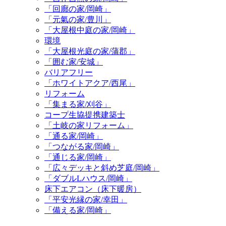
「回廊の家/岡崎」
「元氣の家/豊川」
「大屋根中庭の家/岡崎」
環境
「大屋根光庭の家/蒲郡」
「囲む家/安城」
バリアフリー
「ホワイトアクア/西尾」
リフォーム
「集まる家/刈谷」
コープ生協提携建築士
「土岐の家リフォーム」
「通る家/岡崎」
「つながる家/岡崎」
「通じる家/岡崎」
「広々デッキと斜め芝庭/岡崎」
「ダブルLハウス/岡崎」
床下エアコン（床下暖房）
「平安光縁の家/幸田」
「備える家/岡崎」