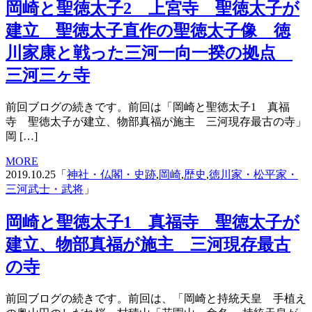
岡崎と聖徳太子2 上宮寺 聖徳太子が
建立 聖徳太子直作の聖徳太子像 徳
川家康と戦った三河一向一揆の拠点
三河三ヶ寺
前回ブログの続きです。前回は「岡崎と聖徳太子1 真福
寺 聖徳太子が建立、物部真福が施主 三河現存最古の寺」
岡 […]
MORE
2019.10.25「
神社・仏閣・史跡
,
岡崎
,
歴史
,
徳川家・松平家・
三河武士・武将
」
岡崎と聖徳太子1 真福寺 聖徳太子が
建立、物部真福が施主 三河現存最古
の寺
前回ブログの続きです。前回は、「岡崎と持統天皇 手植え