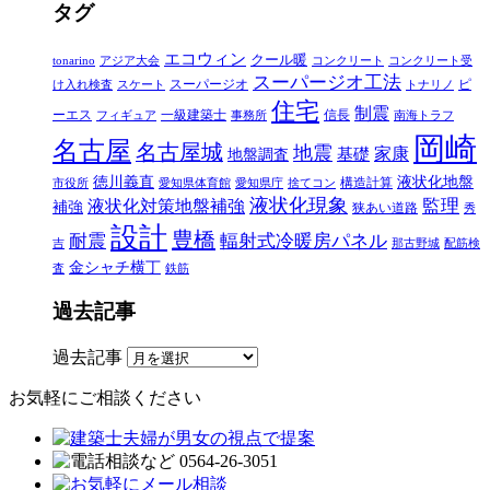
タグ
エコウィン
クール暖
tonarino
アジア大会
コンクリート
コンクリート受
スーパージオ工法
スーパージオ
ピ
け入れ検査
スケート
トナリノ
住宅
制震
ーエス
一級建築士
信長
フィギュア
事務所
南海トラフ
岡崎
名古屋
名古屋城
地震
家康
地盤調査
基礎
徳川義直
液状化地盤
構造計算
市役所
愛知県体育館
愛知県庁
捨てコン
液状化現象
監理
液状化対策地盤補強
補強
狭あい道路
秀
設計
豊橋
耐震
輻射式冷暖房パネル
吉
那古野城
配筋検
金シャチ横丁
査
鉄筋
過去記事
過去記事
お気軽にご相談ください