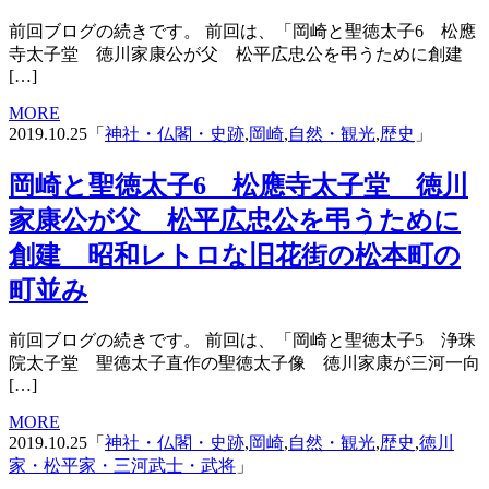
前回ブログの続きです。 前回は、「岡崎と聖徳太子6 松應
寺太子堂 徳川家康公が父 松平広忠公を弔うために創建
[…]
MORE
2019.10.25「
神社・仏閣・史跡
,
岡崎
,
自然・観光
,
歴史
」
岡崎と聖徳太子6 松應寺太子堂 徳川
家康公が父 松平広忠公を弔うために
創建 昭和レトロな旧花街の松本町の
町並み
前回ブログの続きです。 前回は、「岡崎と聖徳太子5 浄珠
院太子堂 聖徳太子直作の聖徳太子像 徳川家康が三河一向
[…]
MORE
2019.10.25「
神社・仏閣・史跡
,
岡崎
,
自然・観光
,
歴史
,
徳川
家・松平家・三河武士・武将
」