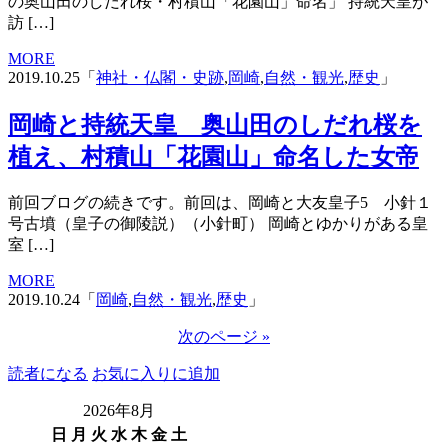
の奥山田のしだれ桜・村積山「花園山」命名」 持統天皇が
訪 […]
MORE
2019.10.25「
神社・仏閣・史跡
,
岡崎
,
自然・観光
,
歴史
」
岡崎と持統天皇 奥山田のしだれ桜を
植え、村積山「花園山」命名した女帝
前回ブログの続きです。前回は、岡崎と大友皇子5 小針１
号古墳（皇子の御陵説）（小針町） 岡崎とゆかりがある皇
室 […]
MORE
2019.10.24「
岡崎
,
自然・観光
,
歴史
」
次のページ »
読者になる
お気に入りに追加
2026年8月
日
月
火
水
木
金
土