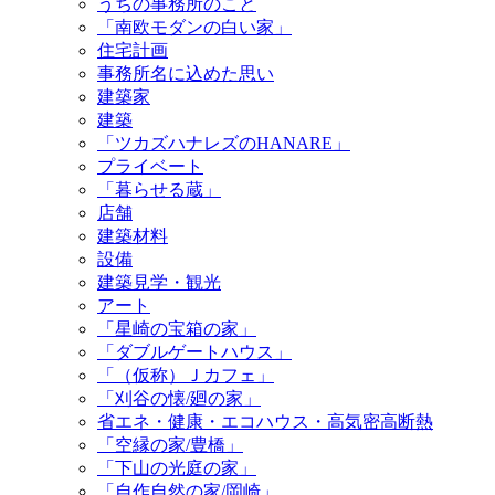
うちの事務所のこと
「南欧モダンの白い家」
住宅計画
事務所名に込めた思い
建築家
建築
「ツカズハナレズのHANARE」
プライベート
「暮らせる蔵」
店舗
建築材料
設備
建築見学・観光
アート
「星崎の宝箱の家」
「ダブルゲートハウス」
「（仮称）Ｊカフェ」
「刈谷の懐/廻の家」
省エネ・健康・エコハウス・高気密高断熱
「空縁の家/豊橋」
「下山の光庭の家」
「自作自然の家/岡崎」