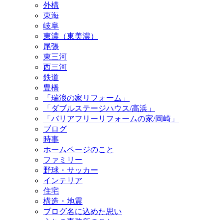
外構
東海
岐阜
東濃（東美濃）
尾張
東三河
西三河
鉄道
豊橋
「瑞浪の家リフォーム」
「ダブルステージハウス/高浜」
「バリアフリーリフォームの家/岡崎」
ブログ
時事
ホームページのこと
ファミリー
野球・サッカー
インテリア
住宅
構造・地震
ブログ名に込めた思い