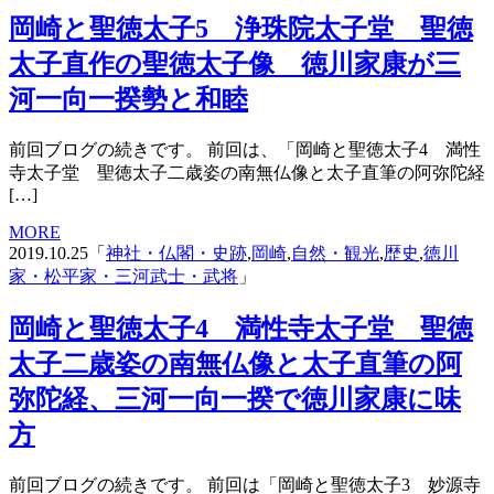
岡崎と聖徳太子5 浄珠院太子堂 聖徳
太子直作の聖徳太子像 徳川家康が三
河一向一揆勢と和睦
前回ブログの続きです。 前回は、「岡崎と聖徳太子4 満性
寺太子堂 聖徳太子二歳姿の南無仏像と太子直筆の阿弥陀経
[…]
MORE
2019.10.25「
神社・仏閣・史跡
,
岡崎
,
自然・観光
,
歴史
,
徳川
家・松平家・三河武士・武将
」
岡崎と聖徳太子4 満性寺太子堂 聖徳
太子二歳姿の南無仏像と太子直筆の阿
弥陀経、三河一向一揆で徳川家康に味
方
前回ブログの続きです。 前回は「岡崎と聖徳太子3 妙源寺