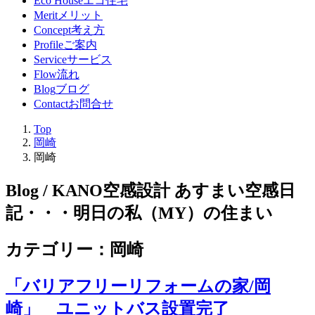
Eco House
エコ住宅
Merit
メリット
Concept
考え方
Profile
ご案内
Service
サービス
Flow
流れ
Blog
ブログ
Contact
お問合せ
Top
岡崎
岡崎
Blog / KANO空感設計 あすまい空感日
記
・・・明日の私（MY）の住まい
カテゴリー：岡崎
「バリアフリーリフォームの家/岡
崎」 ユニットバス設置完了