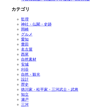
カテゴリ
監理
神社・仏閣・史跡
岡崎
グルメ
愛知
豊田
名古屋
西尾
自然素材
安城
刈谷
自然・観光
設計
歴史
徳川家・松平家・三河武士・武将
知立
瀬戸
三河