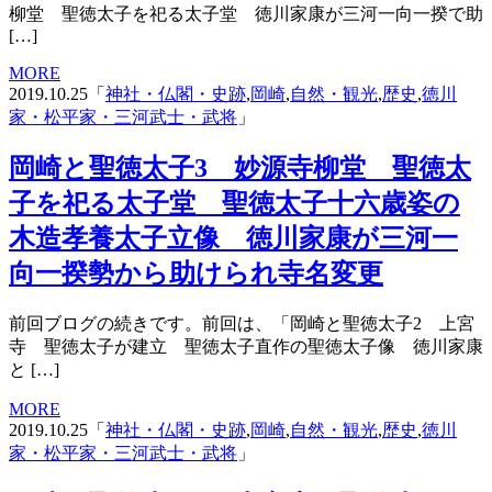
柳堂 聖徳太子を祀る太子堂 徳川家康が三河一向一揆で助
[…]
MORE
2019.10.25「
神社・仏閣・史跡
,
岡崎
,
自然・観光
,
歴史
,
徳川
家・松平家・三河武士・武将
」
岡崎と聖徳太子3 妙源寺柳堂 聖徳太
子を祀る太子堂 聖徳太子十六歳姿の
木造孝養太子立像 徳川家康が三河一
向一揆勢から助けられ寺名変更
前回ブログの続きです。前回は、「岡崎と聖徳太子2 上宮
寺 聖徳太子が建立 聖徳太子直作の聖徳太子像 徳川家康
と […]
MORE
2019.10.25「
神社・仏閣・史跡
,
岡崎
,
自然・観光
,
歴史
,
徳川
家・松平家・三河武士・武将
」