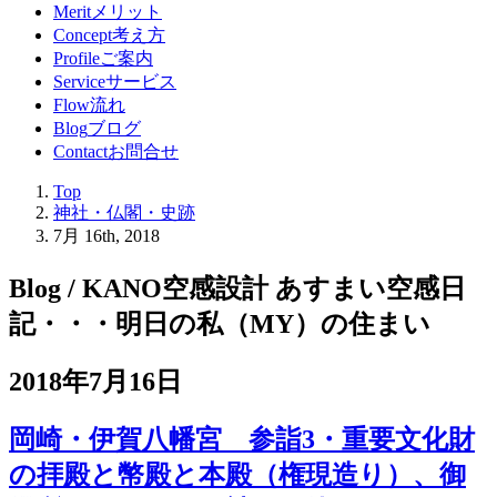
Merit
メリット
Concept
考え方
Profile
ご案内
Service
サービス
Flow
流れ
Blog
ブログ
Contact
お問合せ
Top
神社・仏閣・史跡
7月 16th, 2018
Blog / KANO空感設計 あすまい空感日
記
・・・明日の私（MY）の住まい
2018年7月16日
岡崎・伊賀八幡宮 参詣3・重要文化財
の拝殿と幣殿と本殿（権現造り）、御