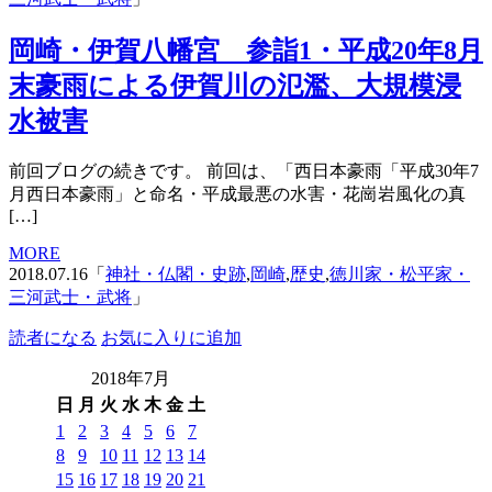
岡崎・伊賀八幡宮 参詣1・平成20年8月
末豪雨による伊賀川の氾濫、大規模浸
水被害
前回ブログの続きです。 前回は、「西日本豪雨「平成30年7
月西日本豪雨」と命名・平成最悪の水害・花崗岩風化の真
[…]
MORE
2018.07.16「
神社・仏閣・史跡
,
岡崎
,
歴史
,
徳川家・松平家・
三河武士・武将
」
読者になる
お気に入りに追加
2018年7月
日
月
火
水
木
金
土
1
2
3
4
5
6
7
8
9
10
11
12
13
14
15
16
17
18
19
20
21