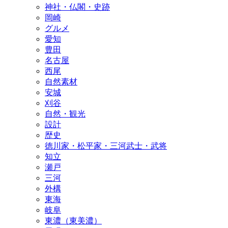
神社・仏閣・史跡
岡崎
グルメ
愛知
豊田
名古屋
西尾
自然素材
安城
刈谷
自然・観光
設計
歴史
徳川家・松平家・三河武士・武将
知立
瀬戸
三河
外構
東海
岐阜
東濃（東美濃）