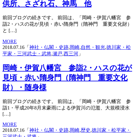
供所、さざれ石、神馬 他
前回ブログの続きです。 前回は、「岡崎・伊賀八幡宮 参
詣2・ハスの花が見頃・赤い隋身門（隋神門 重要文化財）
と […]
MORE
2018.07.16「
神社・仏閣・史跡
,
岡崎
,
自然・観光
,
徳川家・松
平家・三河武士・武将
,
瀬戸
,
西三河
」
岡崎・伊賀八幡宮 参詣2・ハスの花が
見頃・赤い隋身門（隋神門 重要文化
財）・随身様
前回ブログの続きです。 前回は、「岡崎・伊賀八幡宮 参
詣1・平成20年8月末豪雨による伊賀川の氾濫、大規模浸水
[…]
MORE
2018.07.16「
神社・仏閣・史跡
,
岡崎
,
歴史
,
徳川家・松平家・
三河武士・武将
」