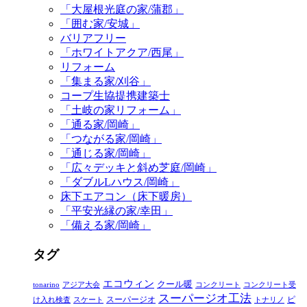
「大屋根光庭の家/蒲郡」
「囲む家/安城」
バリアフリー
「ホワイトアクア/西尾」
リフォーム
「集まる家/刈谷」
コープ生協提携建築士
「土岐の家リフォーム」
「通る家/岡崎」
「つながる家/岡崎」
「通じる家/岡崎」
「広々デッキと斜め芝庭/岡崎」
「ダブルLハウス/岡崎」
床下エアコン（床下暖房）
「平安光縁の家/幸田」
「備える家/岡崎」
タグ
エコウィン
クール暖
tonarino
アジア大会
コンクリート
コンクリート受
スーパージオ工法
スーパージオ
ピ
け入れ検査
スケート
トナリノ