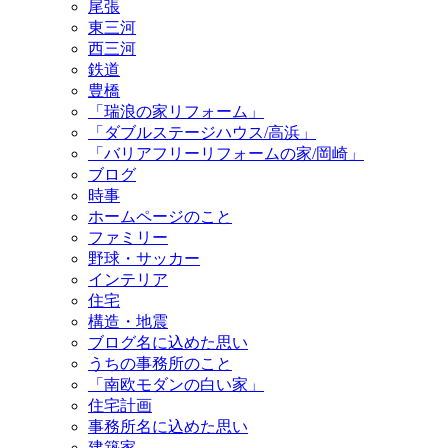
尾張
東三河
西三河
鉄道
豊橋
「瑞浪の家リフォーム」
「ダブルステージハウス/高浜」
「バリアフリーリフォームの家/岡崎」
ブログ
時事
ホームページのこと
ファミリー
野球・サッカー
インテリア
住宅
構造・地震
ブログ名に込めた思い
うちの事務所のこと
「南欧モダンの白い家」
住宅計画
事務所名に込めた思い
建築家