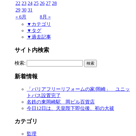
22
23
24
25
26
27
28
29
30
31
« 6月
8月 »
▼カテゴリ
▼タグ
▼過去記事
サイト内検索
検索:
新着情報
「バリアフリーリフォームの家/岡崎」 ユニッ
トバス設置完了
名鉄の東岡崎駅 岡ビル百貨店
今日12日は、天皇陛下即位後、初の大祓
カテゴリ
監理