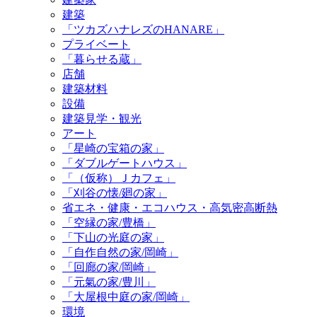
建築
「ツカズハナレズのHANARE」
プライベート
「暮らせる蔵」
店舗
建築材料
設備
建築見学・観光
アート
「星崎の宝箱の家」
「ダブルゲートハウス」
「（仮称）Ｊカフェ」
「刈谷の懐/廻の家」
省エネ・健康・エコハウス・高気密高断熱
「空縁の家/豊橋」
「下山の光庭の家」
「自作自然の家/岡崎」
「回廊の家/岡崎」
「元氣の家/豊川」
「大屋根中庭の家/岡崎」
環境