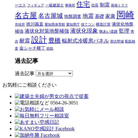
住宅
制震
ーエス
一級建築士
信長
フィギュア
事務所
南海トラフ
岡崎
名古屋
名古屋城
地震
家康
地盤調査
基礎
徳川義直
液状化地盤
構造計算
市役所
愛知県体育館
愛知県庁
捨てコン
液状化現象
監理
液状化対策地盤補強
補強
狭あい道路
秀
設計
豊橋
耐震
輻射式冷暖房パネル
吉
那古野城
配筋検
金シャチ横丁
査
鉄筋
過去記事
過去記事
お気軽にご相談ください