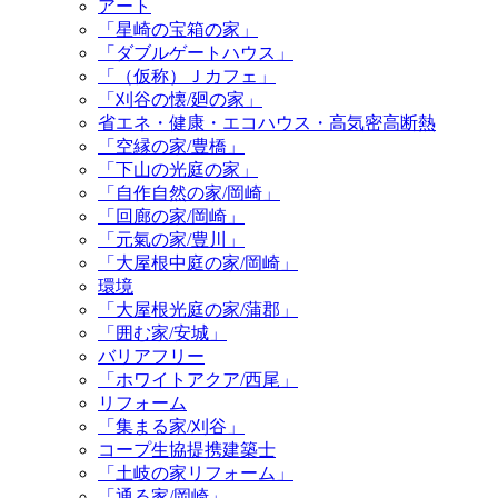
アート
「星崎の宝箱の家」
「ダブルゲートハウス」
「（仮称）Ｊカフェ」
「刈谷の懐/廻の家」
省エネ・健康・エコハウス・高気密高断熱
「空縁の家/豊橋」
「下山の光庭の家」
「自作自然の家/岡崎」
「回廊の家/岡崎」
「元氣の家/豊川」
「大屋根中庭の家/岡崎」
環境
「大屋根光庭の家/蒲郡」
「囲む家/安城」
バリアフリー
「ホワイトアクア/西尾」
リフォーム
「集まる家/刈谷」
コープ生協提携建築士
「土岐の家リフォーム」
「通る家/岡崎」