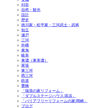
刈谷
自然・観光
設計
歴史
徳川家・松平家・三河武士・武将
知立
瀬戸
三河
外構
東海
岐阜
東濃（東美濃）
尾張
東三河
西三河
鉄道
豊橋
「瑞浪の家リフォーム」
「ダブルステージハウス/高浜」
「バリアフリーリフォームの家/岡崎」
ブログ