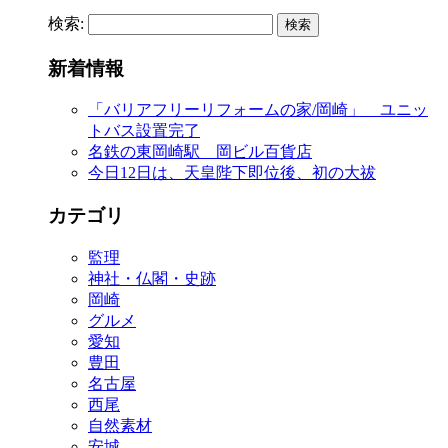
検索:
新着情報
「バリアフリーリフォームの家/岡崎」 ユニッ
トバス設置完了
名鉄の東岡崎駅 岡ビル百貨店
今日12日は、天皇陛下即位後、初の大祓
カテゴリ
監理
神社・仏閣・史跡
岡崎
グルメ
愛知
豊田
名古屋
西尾
自然素材
安城