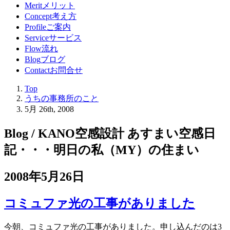
Merit
メリット
Concept
考え方
Profile
ご案内
Service
サービス
Flow
流れ
Blog
ブログ
Contact
お問合せ
Top
うちの事務所のこと
5月 26th, 2008
Blog / KANO空感設計 あすまい空感日
記
・・・明日の私（MY）の住まい
2008年5月26日
コミュファ光の工事がありました
今朝、コミュファ光の工事がありました。申し込んだのは3