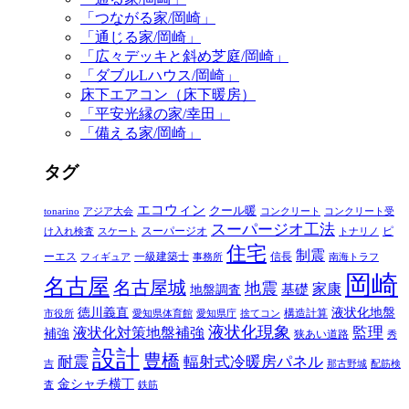
「つながる家/岡崎」
「通じる家/岡崎」
「広々デッキと斜め芝庭/岡崎」
「ダブルLハウス/岡崎」
床下エアコン（床下暖房）
「平安光縁の家/幸田」
「備える家/岡崎」
タグ
エコウィン
クール暖
tonarino
アジア大会
コンクリート
コンクリート受
スーパージオ工法
スーパージオ
ピ
け入れ検査
スケート
トナリノ
住宅
制震
ーエス
一級建築士
信長
フィギュア
事務所
南海トラフ
岡崎
名古屋
名古屋城
地震
家康
地盤調査
基礎
徳川義直
液状化地盤
構造計算
市役所
愛知県体育館
愛知県庁
捨てコン
液状化現象
監理
液状化対策地盤補強
補強
狭あい道路
秀
設計
豊橋
耐震
輻射式冷暖房パネル
吉
那古野城
配筋検
金シャチ横丁
査
鉄筋