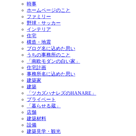
時事
ホームページのこと
ファミリー
野球・サッカー
インテリア
住宅
構造・地震
ブログ名に込めた思い
うちの事務所のこと
「南欧モダンの白い家」
住宅計画
事務所名に込めた思い
建築家
建築
「ツカズハナレズのHANARE」
プライベート
「暮らせる蔵」
店舗
建築材料
設備
建築見学・観光