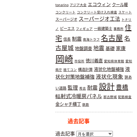
エコウィン
クール暖
tonarino
アジア大会
コンクリート
コンクリート受け入れ検査
スケート
スーパージオ工法
スーパージオ
トナリ
住
ピーエス
一級建築士
ノ
フィギュア
事務所
名古屋
宅
名
制震
信長
南海トラフ
古屋城
地震
基礎
家康
地盤調査
岡崎
徳川義直
市役所
愛知県体育館
愛知
液
液状化地盤補強
構造計算
県庁
捨てコン
液状化現象
状化対策地盤補強
狭あ
設計
豊橋
耐震
監理
い道路
秀吉
輻射式冷暖房パネル
那古野城
配筋検査
金シャチ横丁
鉄筋
過去記事
過去記事