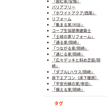
「囲む家/安城」
バリアフリー
「ホワイトアクア/西尾」
リフォーム
「集まる家/刈谷」
コープ生協提携建築士
「土岐の家リフォーム」
「通る家/岡崎」
「つながる家/岡崎」
「通じる家/岡崎」
「広々デッキと斜め芝庭/岡
崎」
「ダブルLハウス/岡崎」
床下エアコン（床下暖房）
「平安光縁の家/幸田」
「備える家/岡崎」
タグ