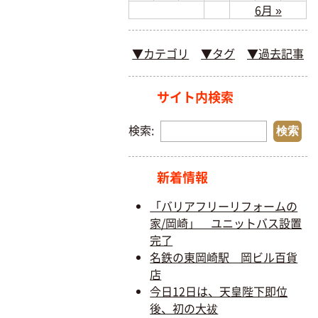
6月 »
▼カテゴリ
▼タグ
▼過去記事
サイト内検索
検索:
新着情報
「バリアフリーリフォームの
家/岡崎」 ユニットバス設置
完了
名鉄の東岡崎駅 岡ビル百貨
店
今日12日は、天皇陛下即位
後、初の大祓