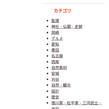
カテゴリ
監理
神社・仏閣・史跡
岡崎
グルメ
愛知
豊田
名古屋
西尾
自然素材
安城
刈谷
自然・観光
設計
歴史
徳川家・松平家・三河武士・
武将