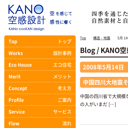
Top
構造・地震
5月 14
Top
トップ
Blog / KA
Works
設計事例
Eco House
エコ住宅
2008年5月14日
Merit
メリット
中国四川大地震そ
Concept
考え方
中国の四川省で大規模
Profile
ご案内
の人がいまだ […]
Service
サービス
Flow
流れ