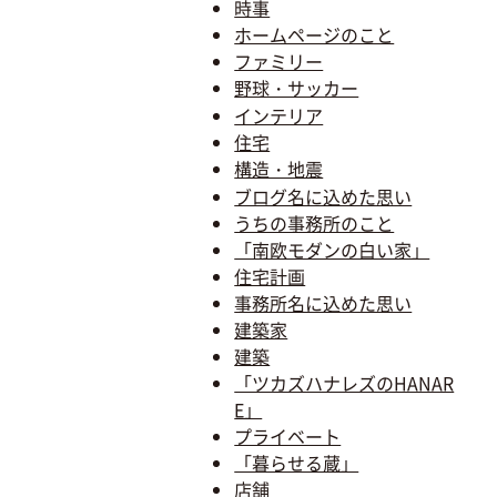
時事
ホームページのこと
ファミリー
野球・サッカー
インテリア
住宅
構造・地震
ブログ名に込めた思い
うちの事務所のこと
「南欧モダンの白い家」
住宅計画
事務所名に込めた思い
建築家
建築
「ツカズハナレズのHANAR
E」
プライベート
「暮らせる蔵」
店舗