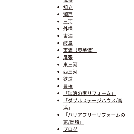
知立
瀬戸
三河
外構
東海
岐阜
東濃（東美濃）
尾張
東三河
西三河
鉄道
豊橋
「瑞浪の家リフォーム」
「ダブルステージハウス/高
浜」
「バリアフリーリフォームの
家/岡崎」
ブログ