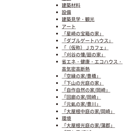
建築材料
設備
建築見学・観光
アート
「星崎の宝箱の家」
「ダブルゲートハウス」
「（仮称）Ｊカフェ」
「刈谷の懐/廻の家」
省エネ・健康・エコハウス・
高気密高断熱
「空縁の家/豊橋」
「下山の光庭の家」
「自作自然の家/岡崎」
「回廊の家/岡崎」
「元氣の家/豊川」
「大屋根中庭の家/岡崎」
環境
「大屋根光庭の家/蒲郡」