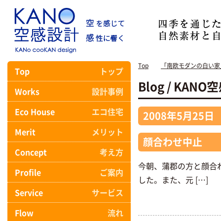
Top
「南欧モダンの白い家
Top
トップ
Blog / KA
Works
設計事例
Eco House
エコ住宅
2008年5月25日
Merit
メリット
顔合わせ中止
Concept
考え方
今朝、蒲郡の方と顔合
Profile
ご案内
した。また、元 […]
Service
サービス
Flow
流れ