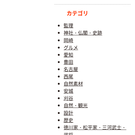
カテゴリ
監理
神社・仏閣・史跡
岡崎
グルメ
愛知
豊田
名古屋
西尾
自然素材
安城
刈谷
自然・観光
設計
歴史
徳川家・松平家・三河武士・
武将