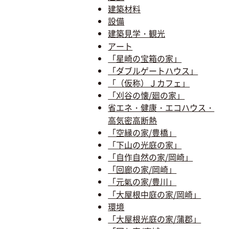
建築材料
設備
建築見学・観光
アート
「星崎の宝箱の家」
「ダブルゲートハウス」
「（仮称）Ｊカフェ」
「刈谷の懐/廻の家」
省エネ・健康・エコハウス・
高気密高断熱
「空縁の家/豊橋」
「下山の光庭の家」
「自作自然の家/岡崎」
「回廊の家/岡崎」
「元氣の家/豊川」
「大屋根中庭の家/岡崎」
環境
「大屋根光庭の家/蒲郡」