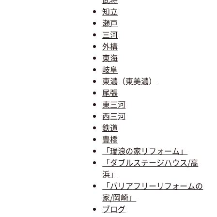
知立
瀬戸
三河
外構
東海
岐阜
東濃（東美濃）
尾張
東三河
西三河
鉄道
豊橋
「瑞浪の家リフォーム」
「ダブルステージハウス/高
浜」
「バリアフリーリフォームの
家/岡崎」
ブログ