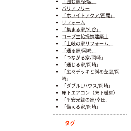
「囲む家/安城」
バリアフリー
「ホワイトアクア/西尾」
リフォーム
「集まる家/刈谷」
コープ生協提携建築士
「土岐の家リフォーム」
「通る家/岡崎」
「つながる家/岡崎」
「通じる家/岡崎」
「広々デッキと斜め芝庭/岡
崎」
「ダブルLハウス/岡崎」
床下エアコン（床下暖房）
「平安光縁の家/幸田」
「備える家/岡崎」
タグ