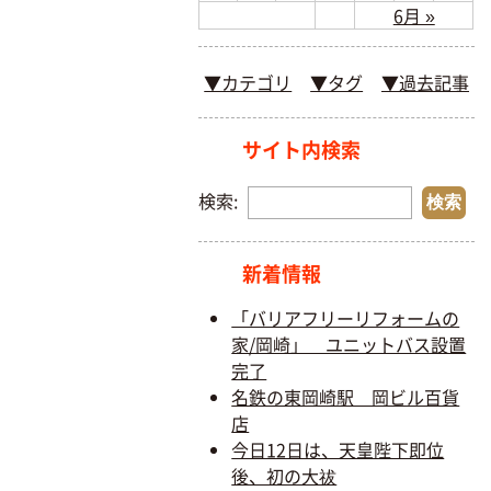
6月 »
▼カテゴリ
▼タグ
▼過去記事
サイト内検索
検索:
新着情報
「バリアフリーリフォームの
家/岡崎」 ユニットバス設置
完了
名鉄の東岡崎駅 岡ビル百貨
店
今日12日は、天皇陛下即位
後、初の大祓