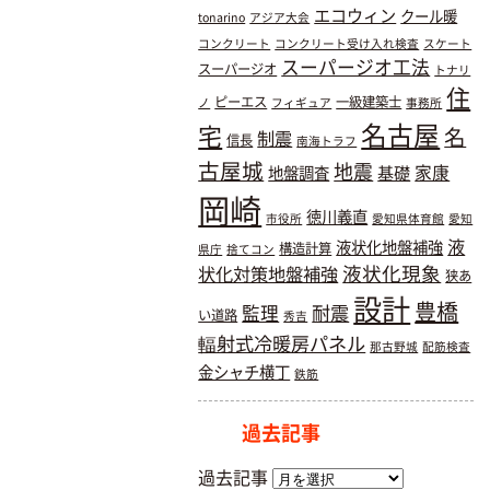
エコウィン
クール暖
tonarino
アジア大会
コンクリート
コンクリート受け入れ検査
スケート
スーパージオ工法
スーパージオ
トナリ
住
ピーエス
一級建築士
ノ
フィギュア
事務所
名古屋
宅
名
制震
信長
南海トラフ
古屋城
地震
基礎
家康
地盤調査
岡崎
徳川義直
市役所
愛知県体育館
愛知
液
液状化地盤補強
構造計算
県庁
捨てコン
液状化現象
状化対策地盤補強
狭あ
設計
豊橋
耐震
監理
い道路
秀吉
輻射式冷暖房パネル
那古野城
配筋検査
金シャチ横丁
鉄筋
過去記事
過去記事