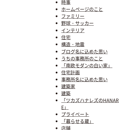
時事
ホームページのこと
ファミリー
野球・サッカー
インテリア
住宅
構造・地震
ブログ名に込めた思い
うちの事務所のこと
「南欧モダンの白い家」
住宅計画
事務所名に込めた思い
建築家
建築
「ツカズハナレズのHANAR
E」
プライベート
「暮らせる蔵」
店舗