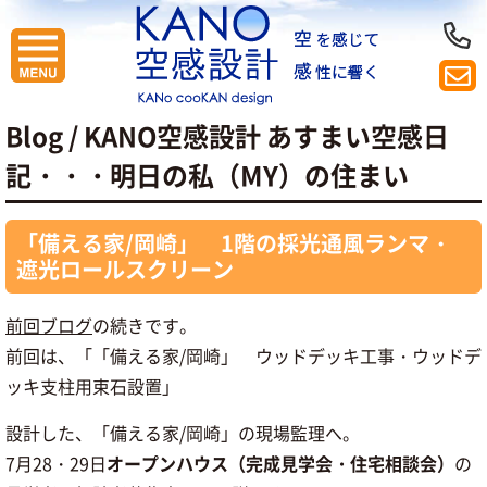
Blog / KANO空感設計 あすまい空感日
記
・・・明日の私（MY）の住まい
「備える家/岡崎」 1階の採光通風ランマ・
遮光ロールスクリーン
前回ブログ
の続きです。
前回は、「「備える家/岡崎」 ウッドデッキ工事・ウッドデ
ッキ支柱用束石設置」
設計した、「備える家/岡崎」の現場監理へ。
7月28・29日
オープンハウス（完成見学会・住宅相談会）
の