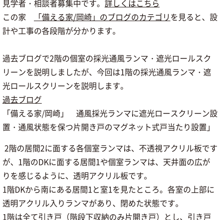
見学者・相談者募集中です。
詳しくはこちら
この家
「備える家/岡崎」のブログのカテゴリ
を見ると、設
計や工事の各段階が分かります。
過去ブログで2階の個室の採光通風ランマ・遮光ロールスク
リーンを説明しましたが、今回は1階の採光通風ランマ・遮
光ロールスクリーンを説明します。
過去ブログ
「備える家/岡崎」 通風採光ランマに遮光ロースクリーン設
置・通風状態を保つ片開き戸のマグネット式戸当たり設置」
2階の居間2に面する各個室ランマは、不透視アクリル板です
が、1階のDKに面する居間1や個室ランマは、天井面の広が
りを感じるように、透明アクリル板です。
1階DKから南にある居間1と室1を見たところ。各室の上部に
透明アクリル入りランマがあり、閉めた状態です。
1階は全て引き戸（階段下収納のみ片開き戸）とし、引き戸