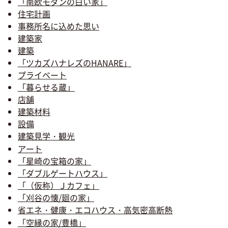
「南欧モダンの白い家」
住宅計画
事務所名に込めた思い
建築家
建築
「ツカズハナレズのHANARE」
プライベート
「暮らせる蔵」
店舗
建築材料
設備
建築見学・観光
アート
「星崎の宝箱の家」
「ダブルゲートハウス」
「（仮称）Ｊカフェ」
「刈谷の懐/廻の家」
省エネ・健康・エコハウス・高気密高断熱
「空縁の家/豊橋」