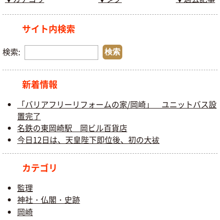
サイト内検索
検索:
新着情報
「バリアフリーリフォームの家/岡崎」 ユニットバス設
置完了
名鉄の東岡崎駅 岡ビル百貨店
今日12日は、天皇陛下即位後、初の大祓
カテゴリ
監理
神社・仏閣・史跡
岡崎