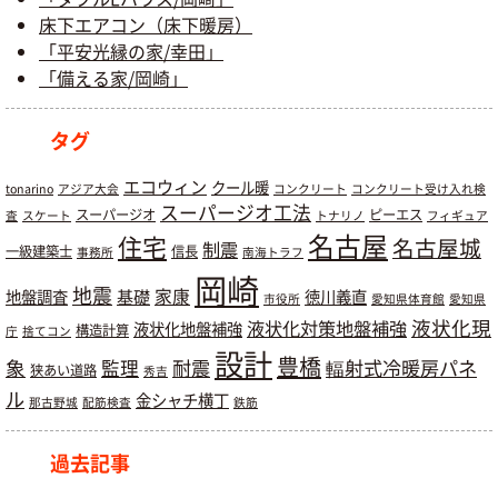
床下エアコン（床下暖房）
「平安光縁の家/幸田」
「備える家/岡崎」
タグ
エコウィン
クール暖
tonarino
アジア大会
コンクリート
コンクリート受け入れ検
スーパージオ工法
スーパージオ
ピーエス
査
スケート
トナリノ
フィギュア
名古屋
住宅
名古屋城
制震
一級建築士
信長
事務所
南海トラフ
岡崎
地震
基礎
家康
地盤調査
徳川義直
市役所
愛知県体育館
愛知県
液状化現
液状化対策地盤補強
液状化地盤補強
構造計算
庁
捨てコン
設計
豊橋
象
耐震
輻射式冷暖房パネ
監理
狭あい道路
秀吉
ル
金シャチ横丁
那古野城
配筋検査
鉄筋
過去記事