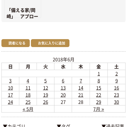
「備える家/岡
崎」 アプロー
チのスロープに
手摺設置・木製
建具設置
読者になる
お気に入りに追加
2018年6月
日
月
火
水
木
金
土
1
2
3
4
5
6
7
8
9
10
11
12
13
14
15
16
17
18
19
20
21
22
23
24
25
26
27
28
29
30
« 5月
7月 »
▼カテゴリ
▼タグ
▼過去記事