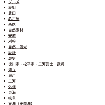
グルメ
愛知
豊田
名古屋
西尾
自然素材
安城
刈谷
自然・観光
設計
歴史
徳川家・松平家・三河武士・武将
知立
瀬戸
三河
外構
東海
岐阜
東濃（東美濃）