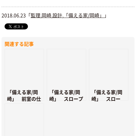
2018.06.23「
監理
,
岡崎
,
設計
,
「備える家/岡崎」
」
関連する記事
「備える家/岡
「備える家/岡
「備える家/岡
崎」 前室の仕
崎」 スロープ
崎」 スロー
切りロールスク
と駐車場の配筋
プ・駐車場の土
リーン・宅内LA
工事
間コンクリート
Nパネル・LAN
打設
配管配線