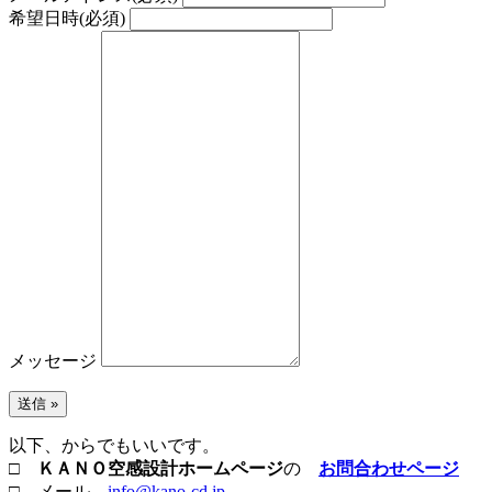
希望日時
(必須)
メッセージ
以下、からでもいいです。
□
ＫＡＮＯ空感設計ホームページ
の
お問合わせページ
□ メール
info@kano-cd.jp