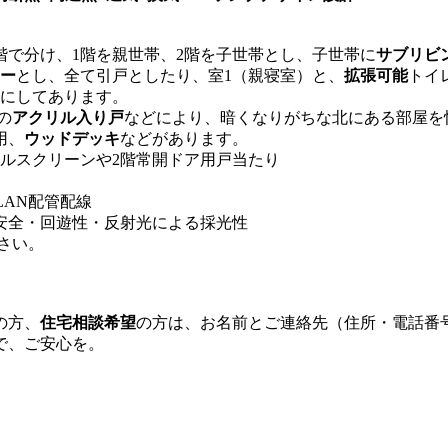
で分け、1階を親世帯、2階を子世帯とし、子世帯に
サブリビ
ー
とし、全て引戸としたり、室1（親寝室）と、
拡張可能
トイ
ルにしてあります。
の
アクリル入り戸
などにより、暗くなりがちな北にある部屋を
用、
ウッドデッキ
などがあります。
ルスクリーンや2階常開ドア用戸当たり
LAN配管配線
安全・回遊性・反射光による採光性
さい。
の方、
住宅相談希望
の方は、お名前とご連絡先（住所・電話番
で、ご安心を。