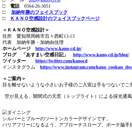
□
電話
0564-26-3051
□
加納年勝のフェイスブック
□
ＫＡＮＯ空感設計のフェイスブックページ
＜ＫＡＮＯ空感設計＞
住所 愛知県岡崎市百々西町13-13
代表 加納年勝・加納由佳理
ホームページ
http://www.kano-cd.jp/
ブログ 「あすまい空感日記」
http://www.kano-cd.jp/blog/
ツイッター
https://twitter.com/kanocd
インスタグラム
https://www.instagram.com/kano_cookan_des
＜ご案内＞
目を離せないような小さいお子様のご入室は手をつないでご
空が見える、開閉式の天窓（トップライト）による採光通風
シルバーとブルーのツートンカラーデザインです。
バリアフリーになるよう、アプローチスロープ、ポーチ脇手