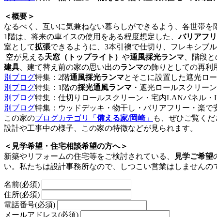
＜概要＞
なるべく、互いに気兼ねない暮らしができるよう、各世帯を階
1階は、将来の車イスの使用をある程度想定した、
バリアフリ
室として
拡張
できるように、3本引襖で仕切り、フレキシブ
空が見える
天窓（トップライト）
や
通風採光ランマ
、階段と
建具
、建て替え前の家の思い出の
ランマ
の飾りとしての再利
別ブログ
特集：2階
通風採光ランマ
とそこに設置した遮光ロー
別ブログ
特集：1階の
採光通風ランマ
・遮光ロールスクリーン
別ブログ
特集：仕切りロールスクリーン・宅内LANパネル・
別ブログ
特集：ウッドデッキ・物干し・バリアフリー・楽で
この家の
ブログカテゴリ「
備える家/岡崎
」
も、ぜひご覧くだ
設計や工事中の様子、この家の特徴などが見られます。
＜見学希望・住宅相談希望の方へ＞
新築やリフォームの住宅等をご検討されている、
見学ご希望
い。私たちは設計事務所なので、しつこい営業はしませんの
名前
(必須)
住所
(必須)
電話番号
(必須)
メールアドレス
(必須)