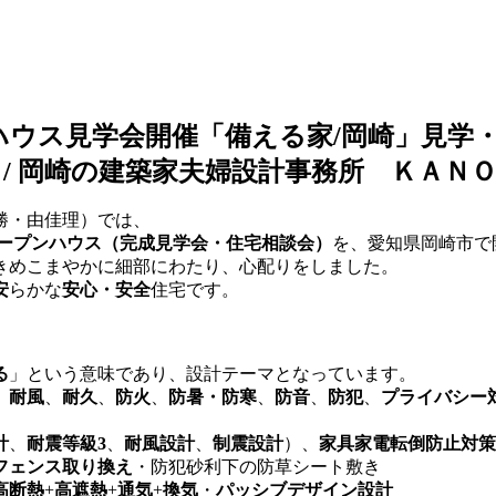
ンハウス見学会開催
「備える家/岡崎」
見学
 / 岡崎の建築家夫婦設計事務所 ＫＡ
・由佳理）では、
ープンハウス（完成見学会・住宅相談会）
を、愛知県岡崎市で
きめこまやかに細部にわたり、心配りをしました。
安
らかな
安心・安全
住宅です。
る
」という意味であり、設計テーマとなっています。
、
耐風
、
耐久
、
防火
、
防暑・防寒
、
防音
、
防犯
、
プライバシー
計
、
耐震等級3
、
耐風設計
、
制震設計
）
、
家具家電転倒防止対策
フェンス取り換え
・防犯砂利下の防草シート敷き
高断熱
+
高遮熱
+
通気
+
換気
・
パッシブデザイン設計