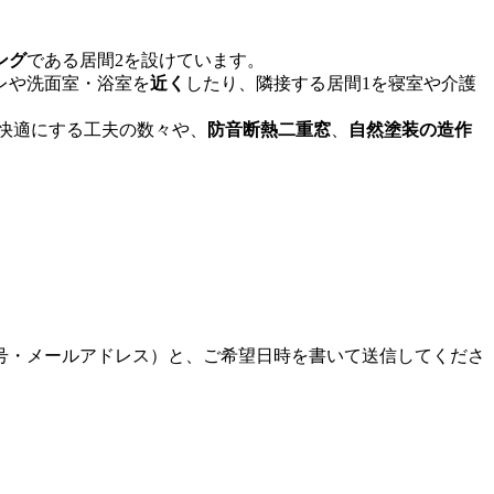
ング
である居間2を設けています。
レや洗面室・浴室を
近く
したり、隣接する居間1を寝室や介護
快適にする工夫の数々や、
防音断熱二重窓
、
自然塗装の造作
号・メールアドレス）と、ご希望日時を書いて送信してくださ