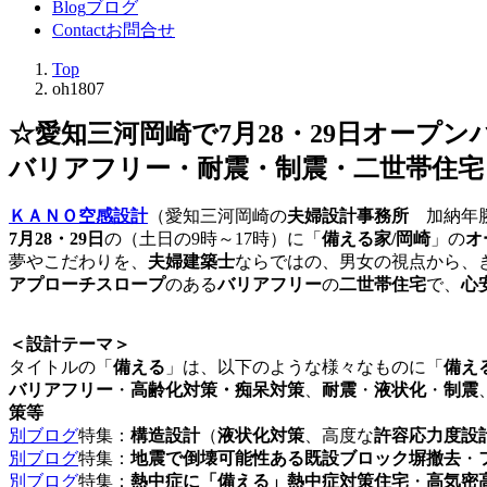
Blog
ブログ
Contact
お問合せ
Top
oh1807
☆愛知三河岡崎で7月28・29日オープ
バリアフリー・耐震・制震・二世帯住宅
ＫＡＮＯ空感設計
（愛知三河岡崎の
夫婦設計事務所
加納年勝
7月28・29日
の（土日の9時～17時）に「
備える家/岡崎
」の
オ
夢やこだわりを、
夫婦建築士
ならではの、男女の視点から、
アプローチスロープ
のある
バリアフリー
の
二世帯住宅
で、
心
＜設計テーマ＞
タイトルの「
備える
」は、以下のような様々なものに「
備え
バリアフリー
・
高齢化対策・痴呆対策
、
耐震
・
液状化
・
制震
策等
別ブログ
特集：
構造設計
（
液状化対策
、高度な
許容応力度設
別ブログ
特集：
地震で倒壊可能性ある既設ブロック塀撤去
・
別ブログ
特集：
熱中症に「備える」熱中症対策住宅
・
高気密