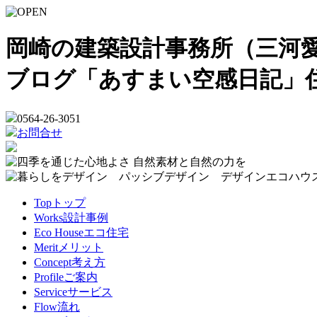
岡崎の建築設計事務所（三河愛
ブログ「あすまい空感日記」
0564-26-3051
お問合せ
Top
トップ
Works
設計事例
Eco House
エコ住宅
Merit
メリット
Concept
考え方
Profile
ご案内
Service
サービス
Flow
流れ