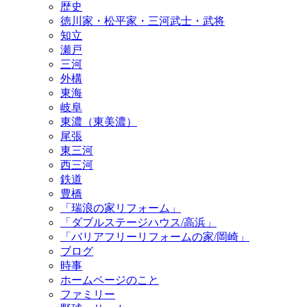
歴史
徳川家・松平家・三河武士・武将
知立
瀬戸
三河
外構
東海
岐阜
東濃（東美濃）
尾張
東三河
西三河
鉄道
豊橋
「瑞浪の家リフォーム」
「ダブルステージハウス/高浜」
「バリアフリーリフォームの家/岡崎」
ブログ
時事
ホームページのこと
ファミリー