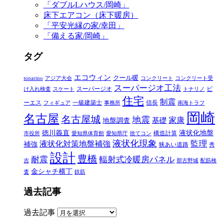
「ダブルLハウス/岡崎」
床下エアコン（床下暖房）
「平安光縁の家/幸田」
「備える家/岡崎」
タグ
エコウィン
クール暖
tonarino
アジア大会
コンクリート
コンクリート受
スーパージオ工法
スーパージオ
ピ
け入れ検査
スケート
トナリノ
住宅
制震
ーエス
一級建築士
信長
フィギュア
事務所
南海トラフ
岡崎
名古屋
名古屋城
地震
家康
地盤調査
基礎
徳川義直
液状化地盤
構造計算
市役所
愛知県体育館
愛知県庁
捨てコン
液状化現象
監理
液状化対策地盤補強
補強
狭あい道路
秀
設計
豊橋
耐震
輻射式冷暖房パネル
吉
那古野城
配筋検
金シャチ横丁
査
鉄筋
過去記事
過去記事