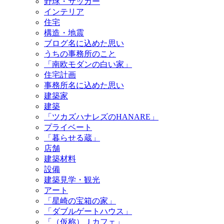
野球・サッカー
インテリア
住宅
構造・地震
ブログ名に込めた思い
うちの事務所のこと
「南欧モダンの白い家」
住宅計画
事務所名に込めた思い
建築家
建築
「ツカズハナレズのHANARE」
プライベート
「暮らせる蔵」
店舗
建築材料
設備
建築見学・観光
アート
「星崎の宝箱の家」
「ダブルゲートハウス」
「（仮称）Ｊカフェ」