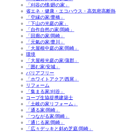
「刈谷の懐/廻の家」
省エネ・健康・エコハウス・高気密高断熱
「空縁の家/豊橋」
「下山の光庭の家」
「自作自然の家/岡崎」
「回廊の家/岡崎」
「元氣の家/豊川」
「大屋根中庭の家/岡崎」
環境
「大屋根光庭の家/蒲郡」
「囲む家/安城」
バリアフリー
「ホワイトアクア/西尾」
リフォーム
「集まる家/刈谷」
コープ生協提携建築士
「土岐の家リフォーム」
「通る家/岡崎」
「つながる家/岡崎」
「通じる家/岡崎」
「広々デッキと斜め芝庭/岡崎」