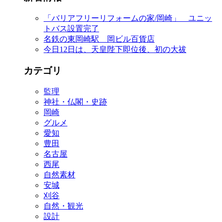
「バリアフリーリフォームの家/岡崎」 ユニッ
トバス設置完了
名鉄の東岡崎駅 岡ビル百貨店
今日12日は、天皇陛下即位後、初の大祓
カテゴリ
監理
神社・仏閣・史跡
岡崎
グルメ
愛知
豊田
名古屋
西尾
自然素材
安城
刈谷
自然・観光
設計