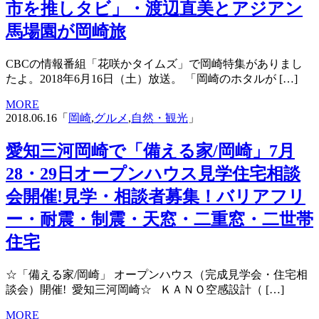
市を推しタビ」・渡辺直美とアジアン
馬場園が岡崎旅
CBCの情報番組「花咲かタイムズ」で岡崎特集がありまし
たよ。2018年6月16日（土）放送。 「岡崎のホタルが […]
MORE
2018.06.16「
岡崎
,
グルメ
,
自然・観光
」
愛知三河岡崎で「備える家/岡崎」7月
28・29日オープンハウス見学住宅相談
会開催!見学・相談者募集！バリアフリ
ー・耐震・制震・天窓・二重窓・二世帯
住宅
☆「備える家/岡崎」 オープンハウス（完成見学会・住宅相
談会）開催! 愛知三河岡崎☆ ＫＡＮＯ空感設計（ […]
MORE