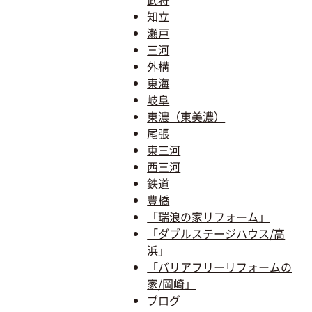
知立
瀬戸
三河
外構
東海
岐阜
東濃（東美濃）
尾張
東三河
西三河
鉄道
豊橋
「瑞浪の家リフォーム」
「ダブルステージハウス/高
浜」
「バリアフリーリフォームの
家/岡崎」
ブログ