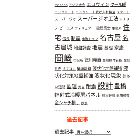
エコウィン
クール暖
tonarino
アジア大会
コンクリート
コンクリート受け入れ検査
スケート
スーパージオ工法
スーパージオ
トナリ
住
ピーエス
一級建築士
ノ
フィギュア
事務所
名古屋
宅
名
制震
信長
南海トラフ
古屋城
地震
基礎
家康
地盤調査
岡崎
徳川義直
市役所
愛知県体育館
愛知
液
液状化地盤補強
構造計算
県庁
捨てコン
液状化現象
状化対策地盤補強
狭あ
設計
豊橋
耐震
監理
い道路
秀吉
輻射式冷暖房パネル
那古野城
配筋検査
金シャチ横丁
鉄筋
過去記事
過去記事