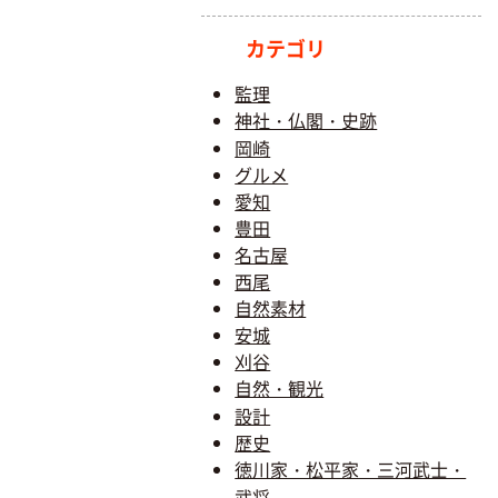
カテゴリ
監理
神社・仏閣・史跡
岡崎
グルメ
愛知
豊田
名古屋
西尾
自然素材
安城
刈谷
自然・観光
設計
歴史
徳川家・松平家・三河武士・
武将