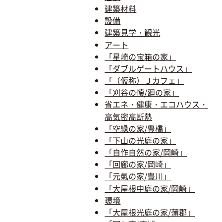
建築材料
設備
建築見学・観光
アート
「星崎の宝箱の家」
「ダブルゲートハウス」
「（仮称）Ｊカフェ」
「刈谷の懐/廻の家」
省エネ・健康・エコハウス・
高気密高断熱
「空縁の家/豊橋」
「下山の光庭の家」
「自作自然の家/岡崎」
「回廊の家/岡崎」
「元氣の家/豊川」
「大屋根中庭の家/岡崎」
環境
「大屋根光庭の家/蒲郡」