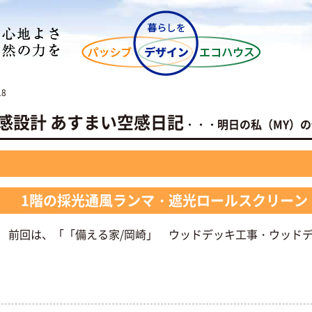
18
NO空感設計 あすまい空感日記
・・・明日の私（MY）
」 1階の採光通風ランマ・遮光ロールスクリーン
。 前回は、「「備える家/岡崎」 ウッドデッキ工事・ウッド