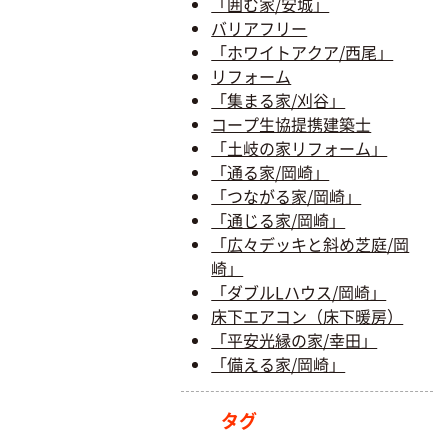
「囲む家/安城」
バリアフリー
「ホワイトアクア/西尾」
リフォーム
「集まる家/刈谷」
コープ生協提携建築士
「土岐の家リフォーム」
「通る家/岡崎」
「つながる家/岡崎」
「通じる家/岡崎」
「広々デッキと斜め芝庭/岡
崎」
「ダブルLハウス/岡崎」
床下エアコン（床下暖房）
「平安光縁の家/幸田」
「備える家/岡崎」
タグ