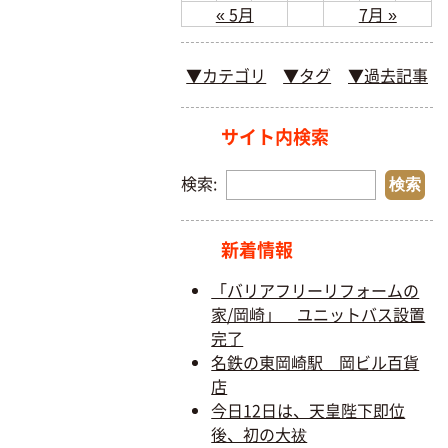
« 5月
7月 »
▼カテゴリ
▼タグ
▼過去記事
サイト内検索
検索:
新着情報
「バリアフリーリフォームの
家/岡崎」 ユニットバス設置
完了
名鉄の東岡崎駅 岡ビル百貨
店
今日12日は、天皇陛下即位
後、初の大祓