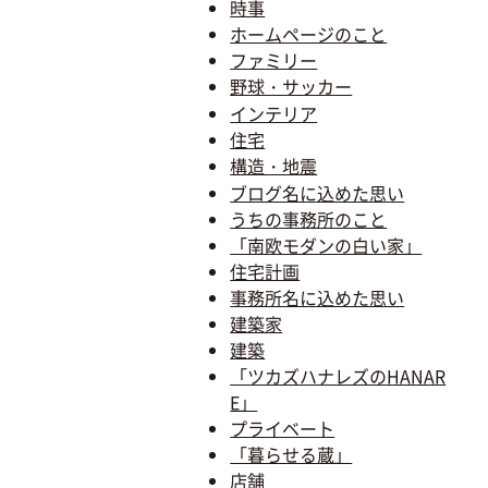
時事
ホームページのこと
ファミリー
野球・サッカー
インテリア
住宅
構造・地震
ブログ名に込めた思い
うちの事務所のこと
「南欧モダンの白い家」
住宅計画
事務所名に込めた思い
建築家
建築
「ツカズハナレズのHANAR
E」
プライベート
「暮らせる蔵」
店舗