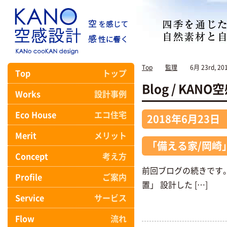
Top
監理
6月 23rd, 20
Top
トップ
Blog / KA
Works
設計事例
Eco House
エコ住宅
2018年6月23日
Merit
メリット
「備える家/岡崎
Concept
考え方
前回ブログの続きです
Profile
ご案内
置」 設計した […]
Service
サービス
Flow
流れ