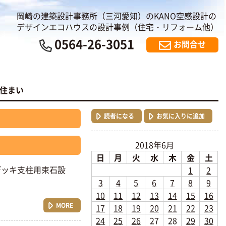
岡崎の建築設計事務所（三河愛知）のKANO空感設計の
デザインエコハウスの設計事例（住宅・リフォーム他）
0564-26-3051
お問合せ
の住まい
読者になる
お気に入りに追加
2018年6月
日
月
火
水
木
金
土
デッキ支柱用束石設
1
2
3
4
5
6
7
8
9
10
11
12
13
14
15
16
MORE
17
18
19
20
21
22
23
24
25
26
27
28
29
30