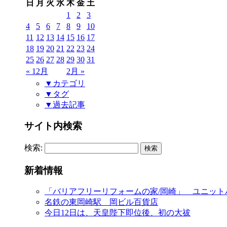
日
月
火
水
木
金
土
1
2
3
4
5
6
7
8
9
10
11
12
13
14
15
16
17
18
19
20
21
22
23
24
25
26
27
28
29
30
31
« 12月
2月 »
▼カテゴリ
▼タグ
▼過去記事
サイト内検索
検索:
新着情報
「バリアフリーリフォームの家/岡崎」 ユニット
名鉄の東岡崎駅 岡ビル百貨店
今日12日は、天皇陛下即位後、初の大祓