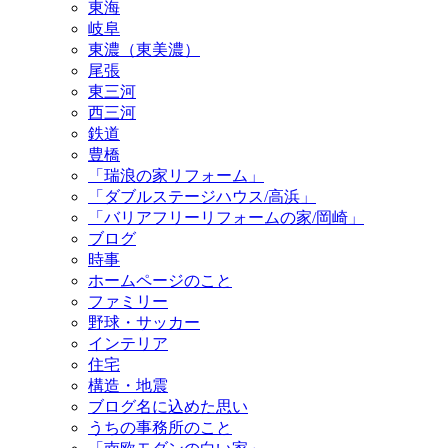
東海
岐阜
東濃（東美濃）
尾張
東三河
西三河
鉄道
豊橋
「瑞浪の家リフォーム」
「ダブルステージハウス/高浜」
「バリアフリーリフォームの家/岡崎」
ブログ
時事
ホームページのこと
ファミリー
野球・サッカー
インテリア
住宅
構造・地震
ブログ名に込めた思い
うちの事務所のこと