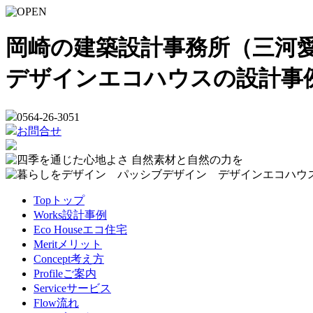
岡崎の建築設計事務所（三河愛
デザインエコハウスの設計事
0564-26-3051
お問合せ
Top
トップ
Works
設計事例
Eco House
エコ住宅
Merit
メリット
Concept
考え方
Profile
ご案内
Service
サービス
Flow
流れ