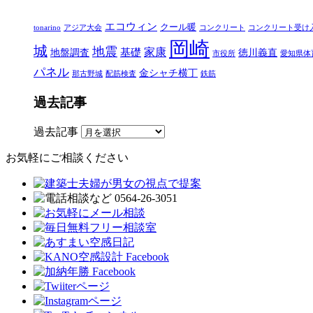
エコウィン
クール暖
tonarino
アジア大会
コンクリート
コンクリート受け
岡崎
城
地震
家康
地盤調査
基礎
徳川義直
市役所
愛知県体
パネル
金シャチ横丁
那古野城
配筋検査
鉄筋
過去記事
過去記事
お気軽にご相談ください