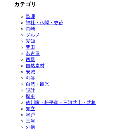
カテゴリ
監理
神社・仏閣・史跡
岡崎
グルメ
愛知
豊田
名古屋
西尾
自然素材
安城
刈谷
自然・観光
設計
歴史
徳川家・松平家・三河武士・武将
知立
瀬戸
三河
外構