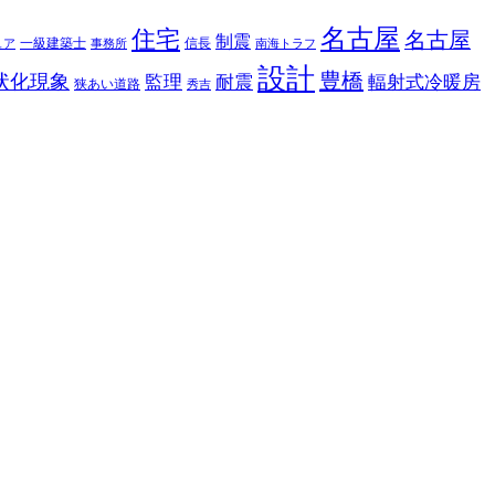
名古屋
住宅
名古屋
制震
一級建築士
信長
ュア
事務所
南海トラフ
設計
豊橋
状化現象
監理
耐震
輻射式冷暖房
狭あい道路
秀吉