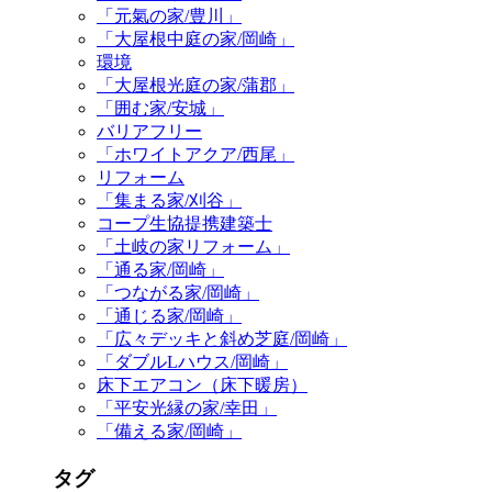
「元氣の家/豊川」
「大屋根中庭の家/岡崎」
環境
「大屋根光庭の家/蒲郡」
「囲む家/安城」
バリアフリー
「ホワイトアクア/西尾」
リフォーム
「集まる家/刈谷」
コープ生協提携建築士
「土岐の家リフォーム」
「通る家/岡崎」
「つながる家/岡崎」
「通じる家/岡崎」
「広々デッキと斜め芝庭/岡崎」
「ダブルLハウス/岡崎」
床下エアコン（床下暖房）
「平安光縁の家/幸田」
「備える家/岡崎」
タグ