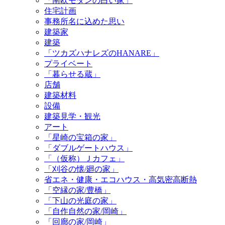
「南欧モダンの白い家」
住宅計画
事務所名に込めた思い
建築家
建築
「ツカズハナレズのHANARE」
プライベート
「暮らせる蔵」
店舗
建築材料
設備
建築見学・観光
アート
「星崎の宝箱の家」
「ダブルゲートハウス」
「（仮称）Ｊカフェ」
「刈谷の懐/廻の家」
省エネ・健康・エコハウス・高気密高断熱
「空縁の家/豊橋」
「下山の光庭の家」
「自作自然の家/岡崎」
「回廊の家/岡崎」