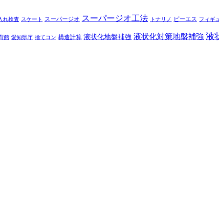
スーパージオ工法
スーパージオ
ピーエス
入れ検査
スケート
トナリノ
フィギ
液
液状化対策地盤補強
液状化地盤補強
構造計算
育館
愛知県庁
捨てコン