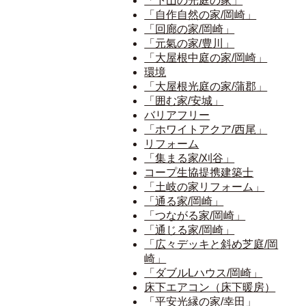
「下山の光庭の家」
「自作自然の家/岡崎」
「回廊の家/岡崎」
「元氣の家/豊川」
「大屋根中庭の家/岡崎」
環境
「大屋根光庭の家/蒲郡」
「囲む家/安城」
バリアフリー
「ホワイトアクア/西尾」
リフォーム
「集まる家/刈谷」
コープ生協提携建築士
「土岐の家リフォーム」
「通る家/岡崎」
「つながる家/岡崎」
「通じる家/岡崎」
「広々デッキと斜め芝庭/岡
崎」
「ダブルLハウス/岡崎」
床下エアコン（床下暖房）
「平安光縁の家/幸田」