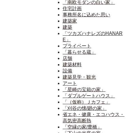
「南欧モダンの白い家」
住宅計画
事務所名に込めた思い
建築家
建築
「ツカズハナレズのHANAR
E」
プライベート
「暮らせる蔵」
店舗
建築材料
設備
建築見学・観光
アート
「星崎の宝箱の家」
「ダブルゲートハウス」
「（仮称）Ｊカフェ」
「刈谷の懐/廻の家」
省エネ・健康・エコハウス・
高気密高断熱
「空縁の家/豊橋」