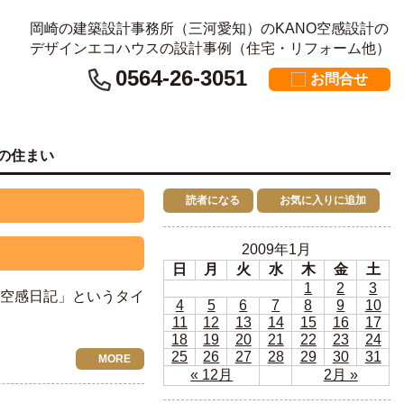
岡崎の建築設計事務所（三河愛知）のKANO空感設計の
デザインエコハウスの設計事例（住宅・リフォーム他）
0564-26-3051
お問合せ
の住まい
読者になる
お気に入りに追加
2009年1月
日
月
火
水
木
金
土
1
2
3
い空感日記」というタイ
4
5
6
7
8
9
10
11
12
13
14
15
16
17
18
19
20
21
22
23
24
25
26
27
28
29
30
31
MORE
« 12月
2月 »