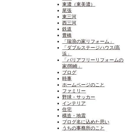
東濃（東美濃）
尾張
東三河
西三河
鉄道
豊橋
「瑞浪の家リフォーム」
「ダブルステージハウス/高
浜」
「バリアフリーリフォームの
家/岡崎」
ブログ
時事
ホームページのこと
ファミリー
野球・サッカー
インテリア
住宅
構造・地震
ブログ名に込めた思い
うちの事務所のこと