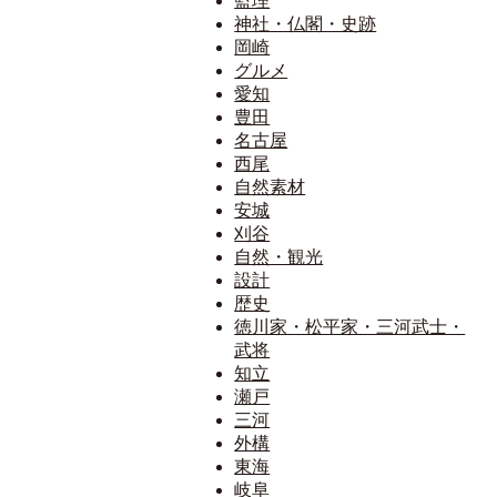
監理
神社・仏閣・史跡
岡崎
グルメ
愛知
豊田
名古屋
西尾
自然素材
安城
刈谷
自然・観光
設計
歴史
徳川家・松平家・三河武士・
武将
知立
瀬戸
三河
外構
東海
岐阜