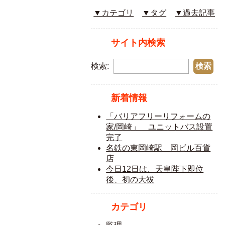
▼カテゴリ
▼タグ
▼過去記事
サイト内検索
検索:
新着情報
「バリアフリーリフォームの
家/岡崎」 ユニットバス設置
完了
名鉄の東岡崎駅 岡ビル百貨
店
今日12日は、天皇陛下即位
後、初の大祓
カテゴリ