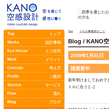
Top
うちの事務所のこと
Top
トップ
Blog / KA
Works
設計事例
Eco House
エコ住宅
2009年1月01日
Merit
メリット
Concept
謹賀新年
考え方
Profile
ご案内
新年明けましておめで
Service
サービス
トルに合う […]
Flow
流れ
Blog
ブログ