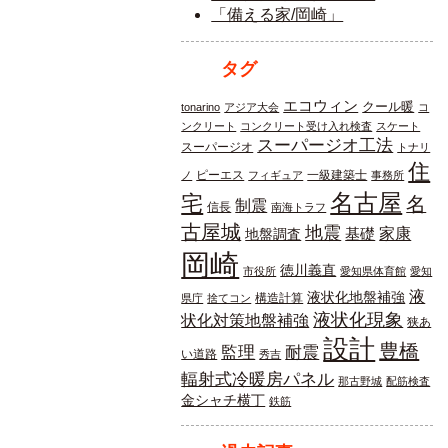
「備える家/岡崎」
タグ
エコウィン
クール暖
tonarino
アジア大会
コ
ンクリート
コンクリート受け入れ検査
スケート
スーパージオ工法
スーパージオ
トナリ
住
ピーエス
一級建築士
ノ
フィギュア
事務所
名古屋
宅
名
制震
信長
南海トラフ
古屋城
地震
基礎
家康
地盤調査
岡崎
徳川義直
市役所
愛知県体育館
愛知
液
液状化地盤補強
構造計算
県庁
捨てコン
液状化現象
状化対策地盤補強
狭あ
設計
豊橋
耐震
監理
い道路
秀吉
輻射式冷暖房パネル
那古野城
配筋検査
金シャチ横丁
鉄筋