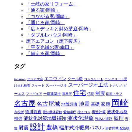
「土岐の家リフォーム」
「通る家/岡崎」
「つながる家/岡崎」
「通じる家/岡崎」
「広々デッキと斜め芝庭/岡崎」
「ダブルLハウス/岡崎」
床下エアコン（床下暖房）
「平安光縁の家/幸田」
「備える家/岡崎」
タグ
エコウィン
クール暖
tonarino
アジア大会
コンクリート
コンクリート受
スーパージオ工法
スーパージオ
ピ
け入れ検査
スケート
トナリノ
住宅
制震
ーエス
一級建築士
信長
フィギュア
事務所
南海トラフ
岡崎
名古屋
名古屋城
地震
家康
地盤調査
基礎
徳川義直
液状化地盤
構造計算
市役所
愛知県体育館
愛知県庁
捨てコン
液状化現象
監理
液状化対策地盤補強
補強
狭あい道路
秀
設計
豊橋
耐震
輻射式冷暖房パネル
吉
那古野城
配筋検