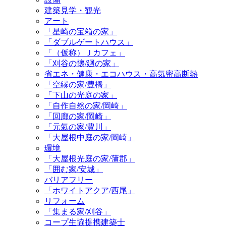
建築見学・観光
アート
「星崎の宝箱の家」
「ダブルゲートハウス」
「（仮称）Ｊカフェ」
「刈谷の懐/廻の家」
省エネ・健康・エコハウス・高気密高断熱
「空縁の家/豊橋」
「下山の光庭の家」
「自作自然の家/岡崎」
「回廊の家/岡崎」
「元氣の家/豊川」
「大屋根中庭の家/岡崎」
環境
「大屋根光庭の家/蒲郡」
「囲む家/安城」
バリアフリー
「ホワイトアクア/西尾」
リフォーム
「集まる家/刈谷」
コープ生協提携建築士