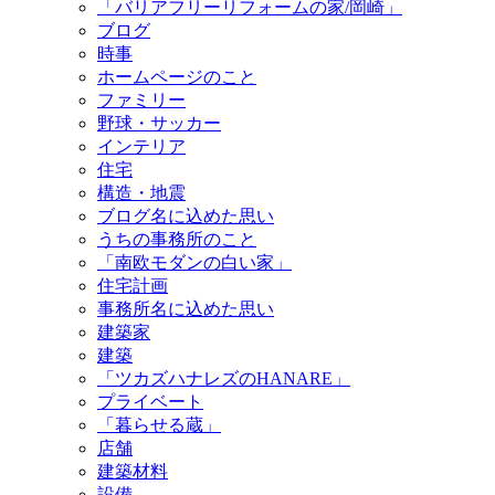
「バリアフリーリフォームの家/岡崎」
ブログ
時事
ホームページのこと
ファミリー
野球・サッカー
インテリア
住宅
構造・地震
ブログ名に込めた思い
うちの事務所のこと
「南欧モダンの白い家」
住宅計画
事務所名に込めた思い
建築家
建築
「ツカズハナレズのHANARE」
プライベート
「暮らせる蔵」
店舗
建築材料
設備