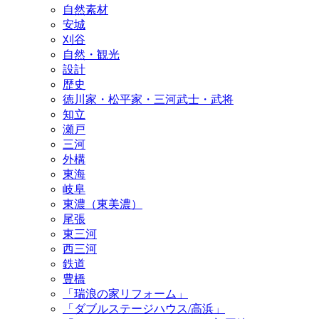
自然素材
安城
刈谷
自然・観光
設計
歴史
徳川家・松平家・三河武士・武将
知立
瀬戸
三河
外構
東海
岐阜
東濃（東美濃）
尾張
東三河
西三河
鉄道
豊橋
「瑞浪の家リフォーム」
「ダブルステージハウス/高浜」