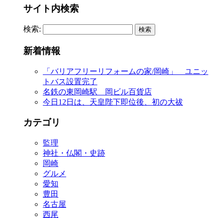
サイト内検索
検索:
新着情報
「バリアフリーリフォームの家/岡崎」 ユニッ
トバス設置完了
名鉄の東岡崎駅 岡ビル百貨店
今日12日は、天皇陛下即位後、初の大祓
カテゴリ
監理
神社・仏閣・史跡
岡崎
グルメ
愛知
豊田
名古屋
西尾