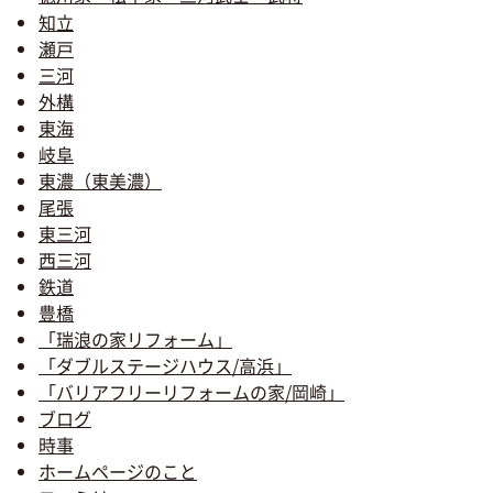
知立
瀬戸
三河
外構
東海
岐阜
東濃（東美濃）
尾張
東三河
西三河
鉄道
豊橋
「瑞浪の家リフォーム」
「ダブルステージハウス/高浜」
「バリアフリーリフォームの家/岡崎」
ブログ
時事
ホームページのこと