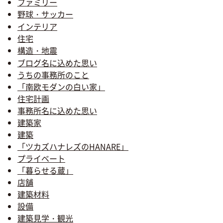
ファミリー
野球・サッカー
インテリア
住宅
構造・地震
ブログ名に込めた思い
うちの事務所のこと
「南欧モダンの白い家」
住宅計画
事務所名に込めた思い
建築家
建築
「ツカズハナレズのHANARE」
プライベート
「暮らせる蔵」
店舗
建築材料
設備
建築見学・観光