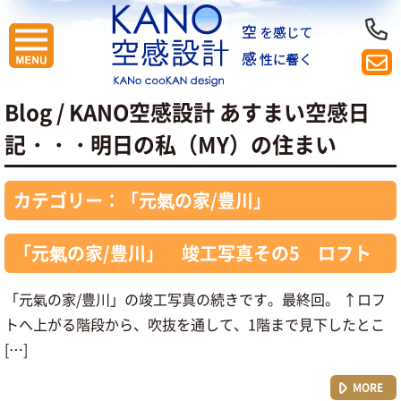
Blog / KANO空感設計 あすまい空感日
記
・・・明日の私（MY）の住まい
カテゴリー：「元氣の家/豊川」
「元氣の家/豊川」 竣工写真その5 ロフト
「元氣の家/豊川」の竣工写真の続きです。最終回。 ↑ロフ
トへ上がる階段から、吹抜を通して、1階まで見下したとこ
[…]
MORE