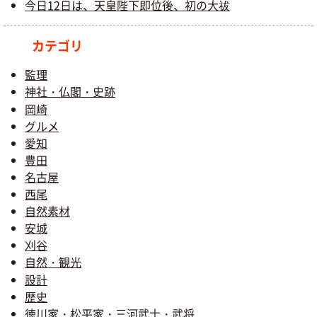
今日12日は、天皇陛下即位後、初の大祓
カテゴリ
監理
神社・仏閣・史跡
岡崎
グルメ
愛知
豊田
名古屋
西尾
自然素材
安城
刈谷
自然・観光
設計
歴史
徳川家・松平家・三河武士・武将