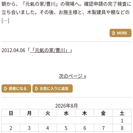
朝から、「元氣の家/豊川」の現場へ。確認申請の完了検査に
立ち会いました。その後、お施主様と、木製建具や棚などの
[…]
MORE
2012.04.06「
「元氣の家/豊川」
」
次のページ »
読者になる
お気に入りに追加
2026年8月
日
月
火
水
木
金
土
1
2
3
4
5
6
7
8