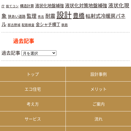
液状化現
液状化対策地盤補強
液状化地盤補強
構造計算
庁
捨てコン
設計
豊橋
象
耐震
輻射式冷暖房パネ
監理
狭あい道路
秀吉
ル
金シャチ横丁
那古野城
配筋検査
鉄筋
過去記事
過去記事
トップ
設計事例
エコ住宅
メリット
考え方
ご案内
サービス
流れ