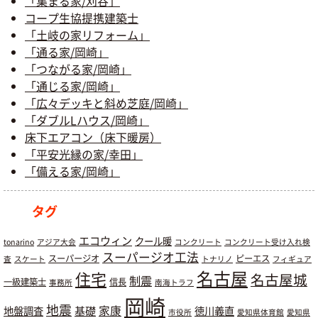
「集まる家/刈谷」
コープ生協提携建築士
「土岐の家リフォーム」
「通る家/岡崎」
「つながる家/岡崎」
「通じる家/岡崎」
「広々デッキと斜め芝庭/岡崎」
「ダブルLハウス/岡崎」
床下エアコン（床下暖房）
「平安光縁の家/幸田」
「備える家/岡崎」
タグ
エコウィン
クール暖
tonarino
アジア大会
コンクリート
コンクリート受け入れ検
スーパージオ工法
スーパージオ
ピーエス
査
スケート
トナリノ
フィギュア
名古屋
住宅
名古屋城
制震
一級建築士
信長
事務所
南海トラフ
岡崎
地震
基礎
家康
地盤調査
徳川義直
市役所
愛知県体育館
愛知県