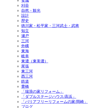
安城
刈谷
自然・観光
設計
歴史
徳川家・松平家・三河武士・武将
知立
瀬戸
三河
外構
東海
岐阜
東濃（東美濃）
尾張
東三河
西三河
鉄道
豊橋
「瑞浪の家リフォーム」
「ダブルステージハウス/高浜」
「バリアフリーリフォームの家/岡崎」
ブログ