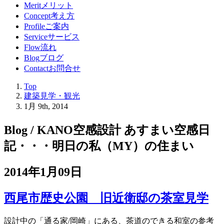
Merit
メリット
Concept
考え方
Profile
ご案内
Service
サービス
Flow
流れ
Blog
ブログ
Contact
お問合せ
Top
建築見学・観光
1月 9th, 2014
Blog / KANO空感設計 あすまい空感日
記
・・・明日の私（MY）の住まい
2014年1月09日
西尾市歴史公園 旧近衛邸の茶室見学
設計中の「通る家/岡崎」にある、茶道のできる和室の参考