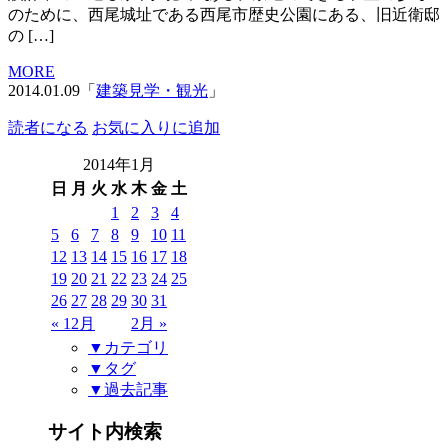
のために、西尾城址である西尾市歴史公園にある、旧近衛邸
の […]
MORE
2014.01.09「
建築見学・観光
」
読者になる
お気に入りに追加
2014年1月
日
月
火
水
木
金
土
1
2
3
4
5
6
7
8
9
10
11
12
13
14
15
16
17
18
19
20
21
22
23
24
25
26
27
28
29
30
31
« 12月
2月 »
▼カテゴリ
▼タグ
▼過去記事
サイト内検索