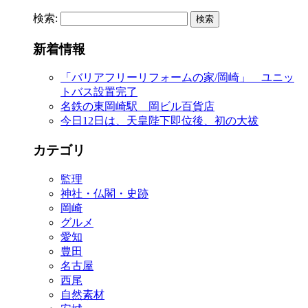
検索:
新着情報
「バリアフリーリフォームの家/岡崎」 ユニッ
トバス設置完了
名鉄の東岡崎駅 岡ビル百貨店
今日12日は、天皇陛下即位後、初の大祓
カテゴリ
監理
神社・仏閣・史跡
岡崎
グルメ
愛知
豊田
名古屋
西尾
自然素材