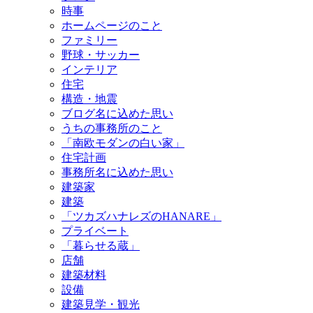
時事
ホームページのこと
ファミリー
野球・サッカー
インテリア
住宅
構造・地震
ブログ名に込めた思い
うちの事務所のこと
「南欧モダンの白い家」
住宅計画
事務所名に込めた思い
建築家
建築
「ツカズハナレズのHANARE」
プライベート
「暮らせる蔵」
店舗
建築材料
設備
建築見学・観光