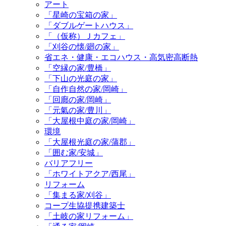
アート
「星崎の宝箱の家」
「ダブルゲートハウス」
「（仮称）Ｊカフェ」
「刈谷の懐/廻の家」
省エネ・健康・エコハウス・高気密高断熱
「空縁の家/豊橋」
「下山の光庭の家」
「自作自然の家/岡崎」
「回廊の家/岡崎」
「元氣の家/豊川」
「大屋根中庭の家/岡崎」
環境
「大屋根光庭の家/蒲郡」
「囲む家/安城」
バリアフリー
「ホワイトアクア/西尾」
リフォーム
「集まる家/刈谷」
コープ生協提携建築士
「土岐の家リフォーム」