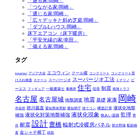
「通る家/岡崎」
「つながる家/岡崎」
「通じる家/岡崎」
「広々デッキと斜め芝庭/岡崎」
「ダブルLハウス/岡崎」
床下エアコン（床下暖房）
「平安光縁の家/幸田」
「備える家/岡崎」
タグ
エコウィン
クール暖
tonarino
アジア大会
コンクリート
コンクリート受
スーパージオ工法
スーパージオ
ピ
け入れ検査
スケート
トナリノ
住宅
制震
ーエス
一級建築士
信長
フィギュア
事務所
南海トラフ
岡崎
名古屋
名古屋城
地震
家康
地盤調査
基礎
徳川義直
液状化地盤
構造計算
市役所
愛知県体育館
愛知県庁
捨てコン
液状化現象
監理
液状化対策地盤補強
補強
狭あい道路
秀
設計
豊橋
耐震
輻射式冷暖房パネル
吉
那古野城
配筋検
金シャチ横丁
査
鉄筋