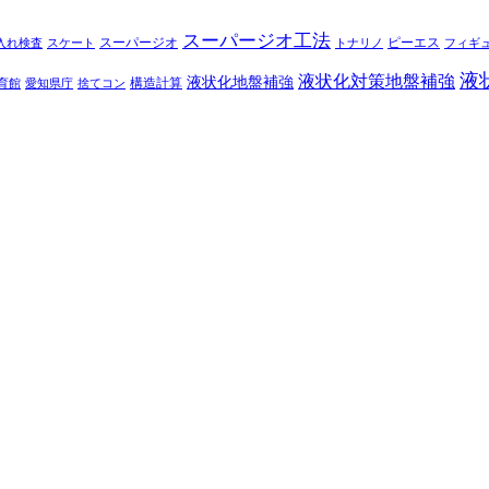
スーパージオ工法
スーパージオ
ピーエス
入れ検査
スケート
トナリノ
フィギ
液
液状化対策地盤補強
液状化地盤補強
構造計算
育館
愛知県庁
捨てコン