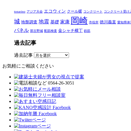
エコウィン
クール暖
tonarino
アジア大会
コンクリート
コンクリート受け
岡崎
城
地震
家康
地盤調査
基礎
徳川義直
市役所
愛知県体
パネル
金シャチ横丁
那古野城
配筋検査
鉄筋
過去記事
過去記事
お気軽にご相談ください