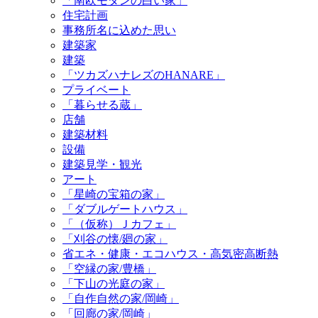
「南欧モダンの白い家」
住宅計画
事務所名に込めた思い
建築家
建築
「ツカズハナレズのHANARE」
プライベート
「暮らせる蔵」
店舗
建築材料
設備
建築見学・観光
アート
「星崎の宝箱の家」
「ダブルゲートハウス」
「（仮称）Ｊカフェ」
「刈谷の懐/廻の家」
省エネ・健康・エコハウス・高気密高断熱
「空縁の家/豊橋」
「下山の光庭の家」
「自作自然の家/岡崎」
「回廊の家/岡崎」