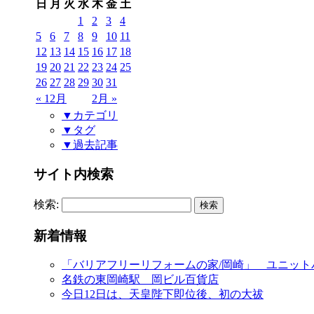
日
月
火
水
木
金
土
1
2
3
4
5
6
7
8
9
10
11
12
13
14
15
16
17
18
19
20
21
22
23
24
25
26
27
28
29
30
31
« 12月
2月 »
▼カテゴリ
▼タグ
▼過去記事
サイト内検索
検索:
新着情報
「バリアフリーリフォームの家/岡崎」 ユニット
名鉄の東岡崎駅 岡ビル百貨店
今日12日は、天皇陛下即位後、初の大祓