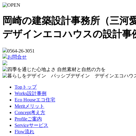
岡崎の建築設計事務所（三河愛
デザインエコハウスの設計事
0564-26-3051
お問合せ
Top
トップ
Works
設計事例
Eco House
エコ住宅
Merit
メリット
Concept
考え方
Profile
ご案内
Service
サービス
Flow
流れ