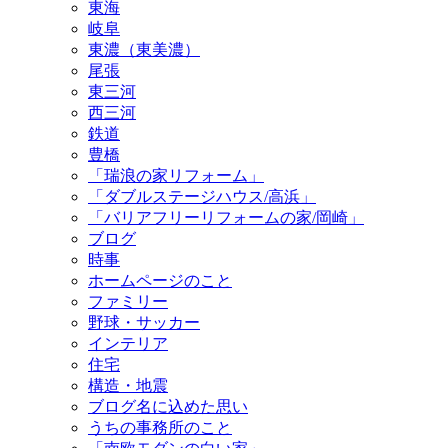
東海
岐阜
東濃（東美濃）
尾張
東三河
西三河
鉄道
豊橋
「瑞浪の家リフォーム」
「ダブルステージハウス/高浜」
「バリアフリーリフォームの家/岡崎」
ブログ
時事
ホームページのこと
ファミリー
野球・サッカー
インテリア
住宅
構造・地震
ブログ名に込めた思い
うちの事務所のこと