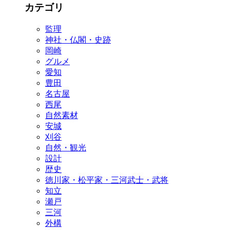
カテゴリ
監理
神社・仏閣・史跡
岡崎
グルメ
愛知
豊田
名古屋
西尾
自然素材
安城
刈谷
自然・観光
設計
歴史
徳川家・松平家・三河武士・武将
知立
瀬戸
三河
外構