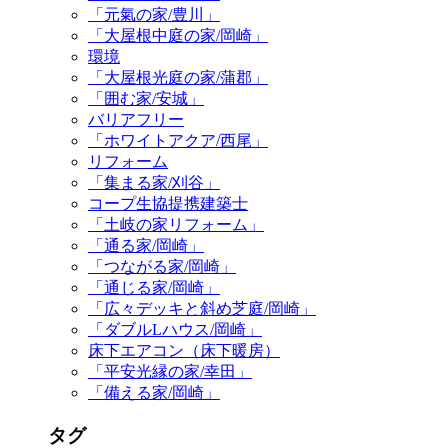
「元氣の家/豊川」
「大屋根中庭の家/岡崎」
環境
「大屋根光庭の家/蒲郡」
「囲む家/安城」
バリアフリー
「ホワイトアクア/西尾」
リフォーム
「集まる家/刈谷」
コープ生協提携建築士
「土岐の家リフォーム」
「通る家/岡崎」
「つながる家/岡崎」
「通じる家/岡崎」
「広々デッキと斜め芝庭/岡崎」
「ダブルLハウス/岡崎」
床下エアコン（床下暖房）
「平安光縁の家/幸田」
「備える家/岡崎」
タグ