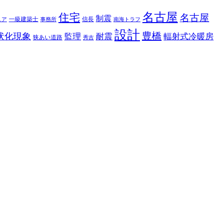
名古屋
住宅
名古屋
制震
一級建築士
信長
ュア
事務所
南海トラフ
設計
豊橋
状化現象
監理
耐震
輻射式冷暖房
狭あい道路
秀吉