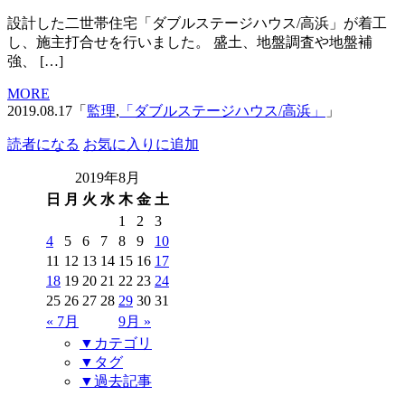
設計した二世帯住宅「ダブルステージハウス/高浜」が着工
し、施主打合せを行いました。 盛土、地盤調査や地盤補
強、 […]
MORE
2019.08.17「
監理
,
「ダブルステージハウス/高浜」
」
読者になる
お気に入りに追加
2019年8月
日
月
火
水
木
金
土
1
2
3
4
5
6
7
8
9
10
11
12
13
14
15
16
17
18
19
20
21
22
23
24
25
26
27
28
29
30
31
« 7月
9月 »
▼カテゴリ
▼タグ
▼過去記事