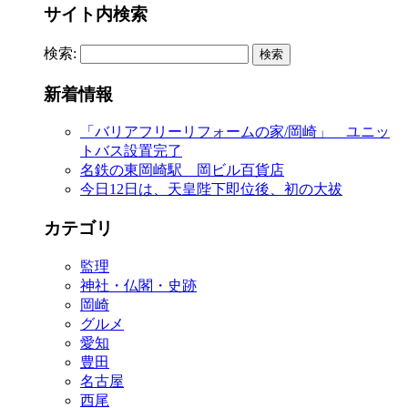
サイト内検索
検索:
新着情報
「バリアフリーリフォームの家/岡崎」 ユニッ
トバス設置完了
名鉄の東岡崎駅 岡ビル百貨店
今日12日は、天皇陛下即位後、初の大祓
カテゴリ
監理
神社・仏閣・史跡
岡崎
グルメ
愛知
豊田
名古屋
西尾