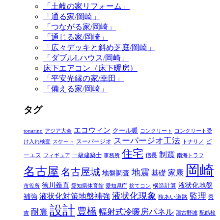
「土岐の家リフォーム」
「通る家/岡崎」
「つながる家/岡崎」
「通じる家/岡崎」
「広々デッキと斜め芝庭/岡崎」
「ダブルLハウス/岡崎」
床下エアコン（床下暖房）
「平安光縁の家/幸田」
「備える家/岡崎」
タグ
エコウィン
クール暖
tonarino
アジア大会
コンクリート
コンクリート受
スーパージオ工法
スーパージオ
ピ
け入れ検査
スケート
トナリノ
住宅
制震
ーエス
一級建築士
信長
フィギュア
事務所
南海トラフ
岡崎
名古屋
名古屋城
地震
家康
地盤調査
基礎
徳川義直
液状化地盤
構造計算
市役所
愛知県体育館
愛知県庁
捨てコン
液状化現象
監理
液状化対策地盤補強
補強
狭あい道路
秀
設計
豊橋
耐震
輻射式冷暖房パネル
吉
那古野城
配筋検