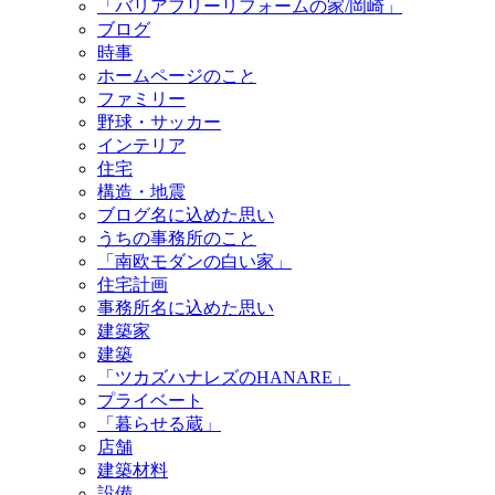
「バリアフリーリフォームの家/岡崎」
ブログ
時事
ホームページのこと
ファミリー
野球・サッカー
インテリア
住宅
構造・地震
ブログ名に込めた思い
うちの事務所のこと
「南欧モダンの白い家」
住宅計画
事務所名に込めた思い
建築家
建築
「ツカズハナレズのHANARE」
プライベート
「暮らせる蔵」
店舗
建築材料
設備