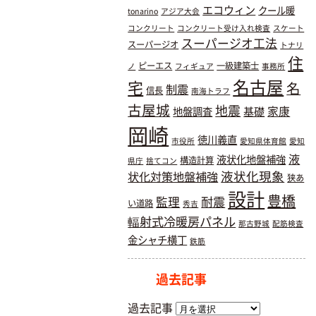
エコウィン
クール暖
tonarino
アジア大会
コンクリート
コンクリート受け入れ検査
スケート
スーパージオ工法
スーパージオ
トナリ
住
ピーエス
一級建築士
ノ
フィギュア
事務所
名古屋
宅
名
制震
信長
南海トラフ
古屋城
地震
基礎
家康
地盤調査
岡崎
徳川義直
市役所
愛知県体育館
愛知
液
液状化地盤補強
構造計算
県庁
捨てコン
液状化現象
状化対策地盤補強
狭あ
設計
豊橋
耐震
監理
い道路
秀吉
輻射式冷暖房パネル
那古野城
配筋検査
金シャチ横丁
鉄筋
過去記事
過去記事