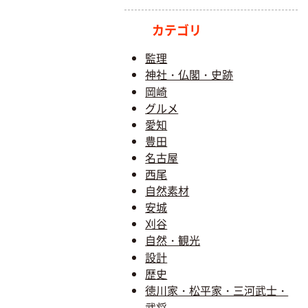
カテゴリ
監理
神社・仏閣・史跡
岡崎
グルメ
愛知
豊田
名古屋
西尾
自然素材
安城
刈谷
自然・観光
設計
歴史
徳川家・松平家・三河武士・
武将