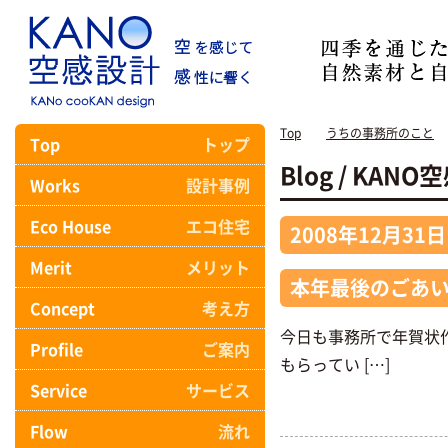
Top
うちの事務所のこと
Top
トップ
Blog / KA
Works
設計事例
Eco House
エコ住宅
2008年12月31日
Merit
メリット
本年最後のごあ
Concept
考え方
今日も事務所で年賀状
Profile
ご案内
もらってい […]
Service
サービス
Flow
流れ