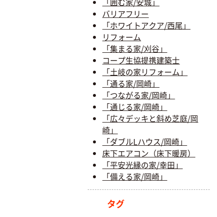
「囲む家/安城」
バリアフリー
「ホワイトアクア/西尾」
リフォーム
「集まる家/刈谷」
コープ生協提携建築士
「土岐の家リフォーム」
「通る家/岡崎」
「つながる家/岡崎」
「通じる家/岡崎」
「広々デッキと斜め芝庭/岡
崎」
「ダブルLハウス/岡崎」
床下エアコン（床下暖房）
「平安光縁の家/幸田」
「備える家/岡崎」
タグ