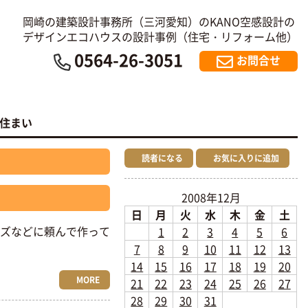
岡崎の建築設計事務所（三河愛知）のKANO空感設計の
デザインエコハウスの設計事例（住宅・リフォーム他）
0564-26-3051
お問合せ
の住まい
読者になる
お気に入りに追加
2008年12月
日
月
火
水
木
金
土
ンズなどに頼んで作って
1
2
3
4
5
6
7
8
9
10
11
12
13
14
15
16
17
18
19
20
MORE
21
22
23
24
25
26
27
28
29
30
31