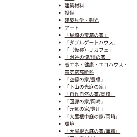
建築材料
設備
建築見学・観光
アート
「星崎の宝箱の家」
「ダブルゲートハウス」
「（仮称）Ｊカフェ」
「刈谷の懐/廻の家」
省エネ・健康・エコハウス・
高気密高断熱
「空縁の家/豊橋」
「下山の光庭の家」
「自作自然の家/岡崎」
「回廊の家/岡崎」
「元氣の家/豊川」
「大屋根中庭の家/岡崎」
環境
「大屋根光庭の家/蒲郡」