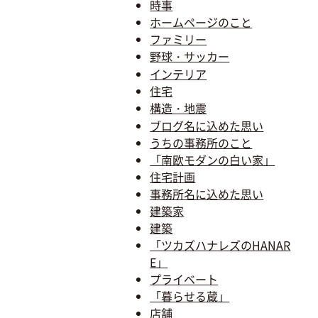
時事
ホームページのこと
ファミリー
野球・サッカー
インテリア
住宅
構造・地震
ブログ名に込めた思い
うちの事務所のこと
「南欧モダンの白い家」
住宅計画
事務所名に込めた思い
建築家
建築
「ツカズハナレズのHANAR
E」
プライベート
「暮らせる蔵」
店舗