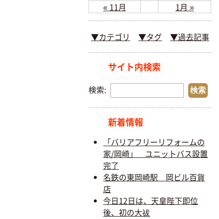
« 11月
1月 »
▼カテゴリ
▼タグ
▼過去記事
サイト内検索
検索:
新着情報
「バリアフリーリフォームの
家/岡崎」 ユニットバス設置
完了
名鉄の東岡崎駅 岡ビル百貨
店
今日12日は、天皇陛下即位
後、初の大祓