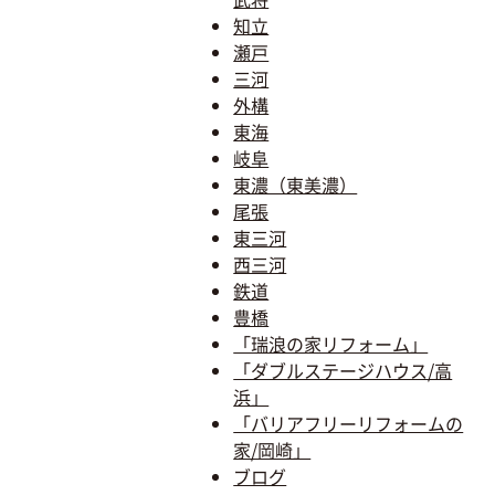
知立
瀬戸
三河
外構
東海
岐阜
東濃（東美濃）
尾張
東三河
西三河
鉄道
豊橋
「瑞浪の家リフォーム」
「ダブルステージハウス/高
浜」
「バリアフリーリフォームの
家/岡崎」
ブログ