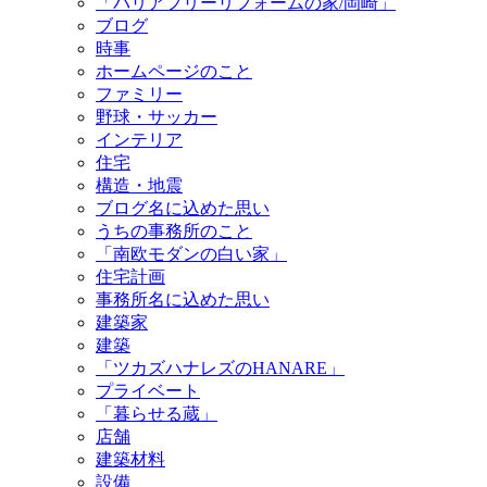
「バリアフリーリフォームの家/岡崎」
ブログ
時事
ホームページのこと
ファミリー
野球・サッカー
インテリア
住宅
構造・地震
ブログ名に込めた思い
うちの事務所のこと
「南欧モダンの白い家」
住宅計画
事務所名に込めた思い
建築家
建築
「ツカズハナレズのHANARE」
プライベート
「暮らせる蔵」
店舗
建築材料
設備