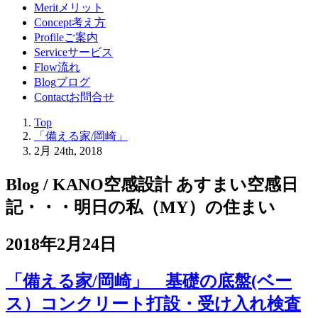
Merit
メリット
Concept
考え方
Profile
ご案内
Service
サービス
Flow
流れ
Blog
ブログ
Contact
お問合せ
Top
「備える家/岡崎」
2月 24th, 2018
Blog / KANO空感設計 あすまい空感日
記
・・・明日の私（MY）の住まい
2018年2月24日
「備える家/岡崎」 基礎の底盤(ベー
ス）コンクリート打設・受け入れ検査