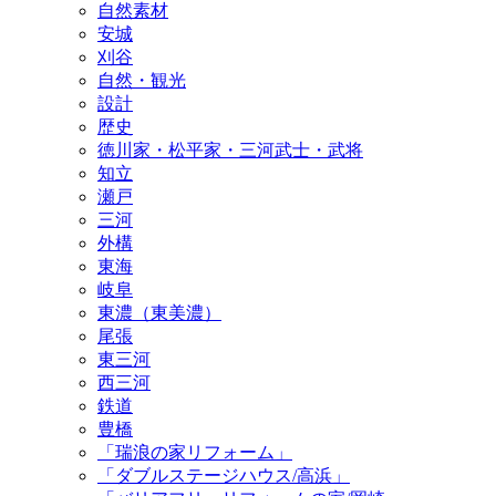
自然素材
安城
刈谷
自然・観光
設計
歴史
徳川家・松平家・三河武士・武将
知立
瀬戸
三河
外構
東海
岐阜
東濃（東美濃）
尾張
東三河
西三河
鉄道
豊橋
「瑞浪の家リフォーム」
「ダブルステージハウス/高浜」