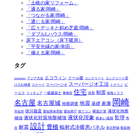
「土岐の家リフォーム」
「通る家/岡崎」
「つながる家/岡崎」
「通じる家/岡崎」
「広々デッキと斜め芝庭/岡崎」
「ダブルLハウス/岡崎」
床下エアコン（床下暖房）
「平安光縁の家/幸田」
「備える家/岡崎」
タグ
エコウィン
クール暖
tonarino
アジア大会
コンクリート
コンクリート受
スーパージオ工法
スーパージオ
ピ
け入れ検査
スケート
トナリノ
住宅
制震
ーエス
一級建築士
信長
フィギュア
事務所
南海トラフ
岡崎
名古屋
名古屋城
地震
家康
地盤調査
基礎
徳川義直
液状化地盤
構造計算
市役所
愛知県体育館
愛知県庁
捨てコン
液状化現象
監理
液状化対策地盤補強
補強
狭あい道路
秀
設計
豊橋
耐震
輻射式冷暖房パネル
吉
那古野城
配筋検