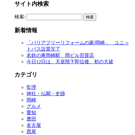
サイト内検索
検索:
新着情報
「バリアフリーリフォームの家/岡崎」 ユニッ
トバス設置完了
名鉄の東岡崎駅 岡ビル百貨店
今日12日は、天皇陛下即位後、初の大祓
カテゴリ
監理
神社・仏閣・史跡
岡崎
グルメ
愛知
豊田
名古屋
西尾