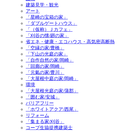
建築見学・観光
アート
「星崎の宝箱の家」
「ダブルゲートハウス」
「（仮称）Ｊカフェ」
「刈谷の懐/廻の家」
省エネ・健康・エコハウス・高気密高断熱
「空縁の家/豊橋」
「下山の光庭の家」
「自作自然の家/岡崎」
「回廊の家/岡崎」
「元氣の家/豊川」
「大屋根中庭の家/岡崎」
環境
「大屋根光庭の家/蒲郡」
「囲む家/安城」
バリアフリー
「ホワイトアクア/西尾」
リフォーム
「集まる家/刈谷」
コープ生協提携建築士