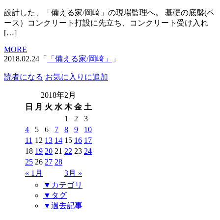
設計した、「備える家/岡崎」の現場監理へ。 基礎の底盤(ベ
ース）コンクリート打設に先立ち、コンクリート受け入れ
[…]
MORE
2018.02.24「
「備える家/岡崎」
」
読者になる
お気に入りに追加
2018年2月
日
月
火
水
木
金
土
1
2
3
4
5
6
7
8
9
10
11
12
13
14
15
16
17
18
19
20
21
22
23
24
25
26
27
28
« 1月
3月 »
▼カテゴリ
▼タグ
▼過去記事