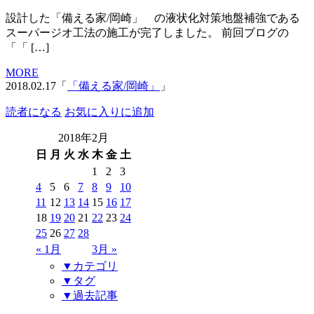
設計した「備える家/岡崎」 の液状化対策地盤補強である
スーパージオ工法の施工が完了しました。 前回ブログの
「「 […]
MORE
2018.02.17「
「備える家/岡崎」
」
読者になる
お気に入りに追加
2018年2月
日
月
火
水
木
金
土
1
2
3
4
5
6
7
8
9
10
11
12
13
14
15
16
17
18
19
20
21
22
23
24
25
26
27
28
« 1月
3月 »
▼カテゴリ
▼タグ
▼過去記事