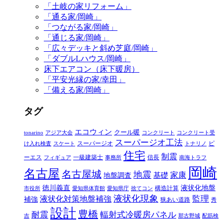
「土岐の家リフォーム」
「通る家/岡崎」
「つながる家/岡崎」
「通じる家/岡崎」
「広々デッキと斜め芝庭/岡崎」
「ダブルLハウス/岡崎」
床下エアコン（床下暖房）
「平安光縁の家/幸田」
「備える家/岡崎」
タグ
エコウィン
クール暖
tonarino
アジア大会
コンクリート
コンクリート受
スーパージオ工法
スーパージオ
ピ
け入れ検査
スケート
トナリノ
住宅
制震
ーエス
一級建築士
信長
フィギュア
事務所
南海トラフ
岡崎
名古屋
名古屋城
地震
家康
地盤調査
基礎
徳川義直
液状化地盤
構造計算
市役所
愛知県体育館
愛知県庁
捨てコン
液状化現象
監理
液状化対策地盤補強
補強
狭あい道路
秀
設計
豊橋
耐震
輻射式冷暖房パネル
吉
那古野城
配筋検