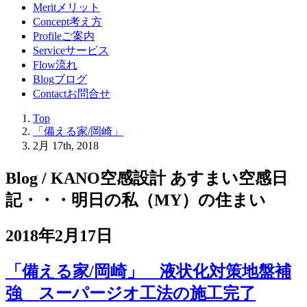
Merit
メリット
Concept
考え方
Profile
ご案内
Service
サービス
Flow
流れ
Blog
ブログ
Contact
お問合せ
Top
「備える家/岡崎」
2月 17th, 2018
Blog / KANO空感設計 あすまい空感日
記
・・・明日の私（MY）の住まい
2018年2月17日
「備える家/岡崎」 液状化対策地盤補
強 スーパージオ工法の施工完了