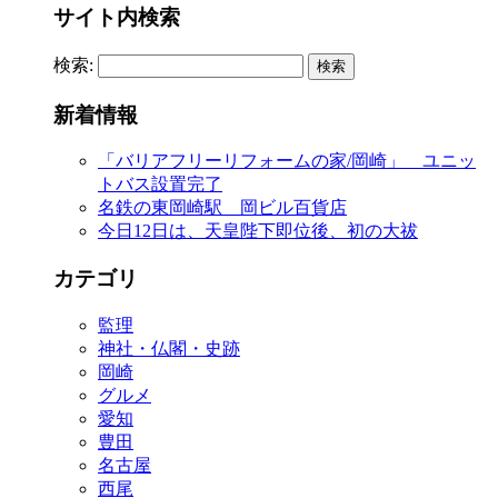
サイト内検索
検索:
新着情報
「バリアフリーリフォームの家/岡崎」 ユニッ
トバス設置完了
名鉄の東岡崎駅 岡ビル百貨店
今日12日は、天皇陛下即位後、初の大祓
カテゴリ
監理
神社・仏閣・史跡
岡崎
グルメ
愛知
豊田
名古屋
西尾