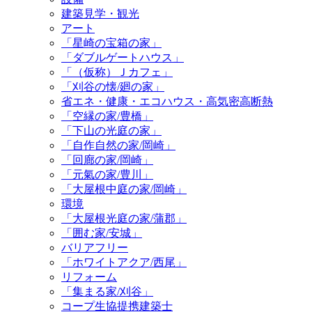
建築見学・観光
アート
「星崎の宝箱の家」
「ダブルゲートハウス」
「（仮称）Ｊカフェ」
「刈谷の懐/廻の家」
省エネ・健康・エコハウス・高気密高断熱
「空縁の家/豊橋」
「下山の光庭の家」
「自作自然の家/岡崎」
「回廊の家/岡崎」
「元氣の家/豊川」
「大屋根中庭の家/岡崎」
環境
「大屋根光庭の家/蒲郡」
「囲む家/安城」
バリアフリー
「ホワイトアクア/西尾」
リフォーム
「集まる家/刈谷」
コープ生協提携建築士