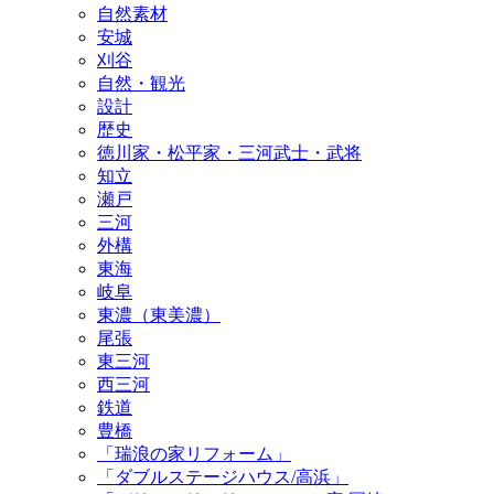
自然素材
安城
刈谷
自然・観光
設計
歴史
徳川家・松平家・三河武士・武将
知立
瀬戸
三河
外構
東海
岐阜
東濃（東美濃）
尾張
東三河
西三河
鉄道
豊橋
「瑞浪の家リフォーム」
「ダブルステージハウス/高浜」