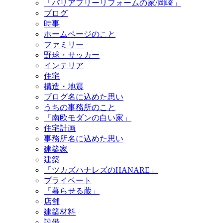
「バリアフリーリフォームの家/岡崎」
ブログ
時事
ホームページのこと
ファミリー
野球・サッカー
インテリア
住宅
構造・地震
ブログ名に込めた思い
うちの事務所のこと
「南欧モダンの白い家」
住宅計画
事務所名に込めた思い
建築家
建築
「ツカズハナレズのHANARE」
プライベート
「暮らせる蔵」
店舗
建築材料
設備