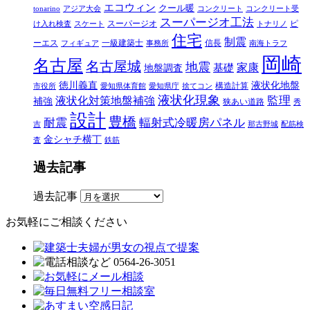
エコウィン
クール暖
tonarino
アジア大会
コンクリート
コンクリート受
スーパージオ工法
スーパージオ
ピ
け入れ検査
スケート
トナリノ
住宅
制震
ーエス
一級建築士
信長
フィギュア
事務所
南海トラフ
岡崎
名古屋
名古屋城
地震
家康
地盤調査
基礎
徳川義直
液状化地盤
構造計算
市役所
愛知県体育館
愛知県庁
捨てコン
液状化現象
監理
液状化対策地盤補強
補強
狭あい道路
秀
設計
豊橋
耐震
輻射式冷暖房パネル
吉
那古野城
配筋検
金シャチ横丁
査
鉄筋
過去記事
過去記事
お気軽にご相談ください