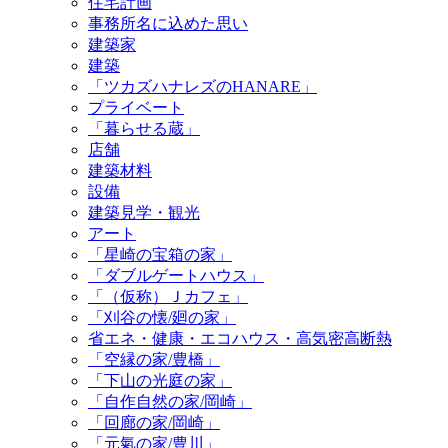
住宅計画
事務所名に込めた思い
建築家
建築
「ツカズハナレズのHANARE」
プライベート
「暮らせる蔵」
店舗
建築材料
設備
建築見学・観光
アート
「星崎の宝箱の家」
「ダブルゲートハウス」
「（仮称）Ｊカフェ」
「刈谷の懐/廻の家」
省エネ・健康・エコハウス・高気密高断熱
「空縁の家/豊橋」
「下山の光庭の家」
「自作自然の家/岡崎」
「回廊の家/岡崎」
「元氣の家/豊川」