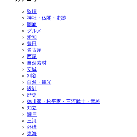
監理
神社・仏閣・史跡
岡崎
グルメ
愛知
豊田
名古屋
西尾
自然素材
安城
刈谷
自然・観光
設計
歴史
徳川家・松平家・三河武士・武将
知立
瀬戸
三河
外構
東海