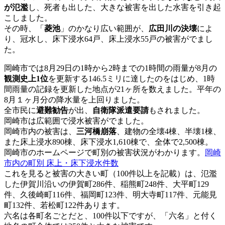
が氾濫
し、死者も出した、大きな被害を出した水害を引き起
こしました。
その時、「
菱池
」のかなり広い範囲が、
広田川の決壊
によ
り、冠水し、床下浸水64戸、床上浸水55戸の被害がでまし
た。
岡崎市では8月29日の1時から2時までの1時間の雨量が8月の
観測史上1位
を更新する146.5ミリに達したのをはじめ、1時
間雨量の記録を更新した地点が21ヶ所を数えました。平年の
8月１ヶ月分の降水量を上回りました。
全市民に
避難勧告
が出、
自衛隊派遣要請
もされました。
岡崎市は広範囲で浸水被害がでました。
岡崎市内の被害は、
三河橋崩落
、建物の全壊4棟、半壊1棟、
また床上浸水890棟、床下浸水1,610棟で、全体で2,500棟。
岡崎市のホームページで町別の被害状況がわかります。
岡崎
市内の町別 床上・床下浸水件数
これを見ると被害の大きい町（100件以上を記載）は、氾濫
した伊賀川沿いの伊賀町286件、稲熊町248件、大平町129
件、久後崎町116件、福岡町123件、明大寺町117件、元能見
町132件、若松町122件あります。
六名は各町名ごとだと、100件以下ですが、「六名」と付く