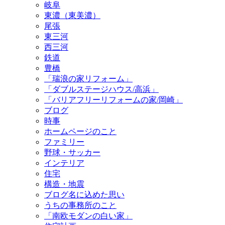
岐阜
東濃（東美濃）
尾張
東三河
西三河
鉄道
豊橋
「瑞浪の家リフォーム」
「ダブルステージハウス/高浜」
「バリアフリーリフォームの家/岡崎」
ブログ
時事
ホームページのこと
ファミリー
野球・サッカー
インテリア
住宅
構造・地震
ブログ名に込めた思い
うちの事務所のこと
「南欧モダンの白い家」