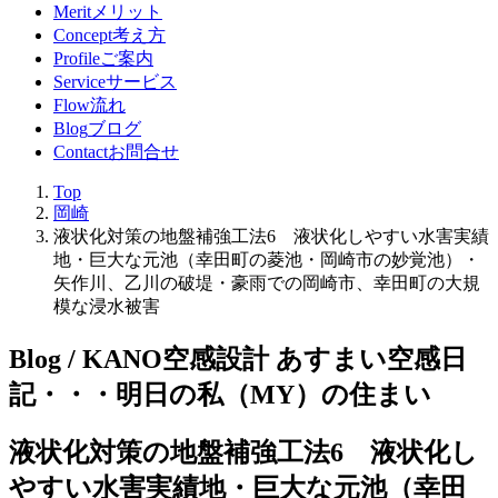
Merit
メリット
Concept
考え方
Profile
ご案内
Service
サービス
Flow
流れ
Blog
ブログ
Contact
お問合せ
Top
岡崎
液状化対策の地盤補強工法6 液状化しやすい水害実績
地・巨大な元池（幸田町の菱池・岡崎市の妙覚池）・
矢作川、乙川の破堤・豪雨での岡崎市、幸田町の大規
模な浸水被害
Blog / KANO空感設計 あすまい空感日
記
・・・明日の私（MY）の住まい
液状化対策の地盤補強工法6 液状化し
やすい水害実績地・巨大な元池（幸田