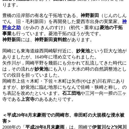
ります。
豊橋の沿岸部の有名な干拓地である、
神野新田
（じんのしん
でん 旧・毛利新田）を再開発した愛西市出身の実業家、
神
野金之助
（かみの きんのすけ） (初代・重幸)は
菱池の干拓
事業
も行っています。菱池干拓のほうが先です。
神野新田
には、
神野新田資料館
があります。
岡崎にも東海道線西岡崎駅付近に、
妙覚池
という巨大な池が
ありましたが、1649年に埋め立てられました。
矢作川が，岡崎平野を幾筋にも分かれて乱流してきた時代に
は，その流れが
妙覚池
にも入り，大水の時の自然調整池とし
ての役目を担っていました。
岡崎市上佐々木町・下佐々木町は矢作(やはぎ)川右岸にあり
ますが、妙覚池に臨む地形にちなんで佐崎・狭崎と称し、の
ち表記を改めたといいます。
石工団地
や三河一向一揆の三ヶ
寺である
上宮寺
のあるあたりです。
＜平成20年8月末豪雨での岡崎市、幸田町の大規模な浸水被
害＞
2008年の「
平成20年8月末豪雨
」は、岡崎で
伊賀川など9河川