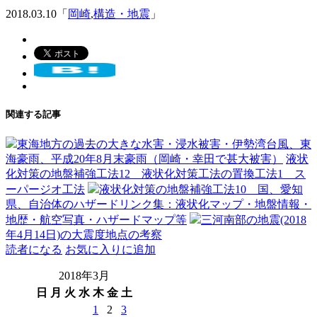
2018.03.10「
岡崎
,
構造・地震
」
関連する記事
東海地方の過去の大きな水害・浸水被害・伊勢湾台風、東
海豪雨、平成20年8月末豪雨（岡崎・幸田で甚大被害）
液状
化対策の地盤補強工法12 液状化対策工法の置換工法1 ス
ーパージオ工法
液状化対策の地盤補強工法10 国、愛知
県、自治体のハザードリンク集：液状化マップ・地盤情報・
地歴・航空写真・ハザードマップ等
三河南部の地震(2018
年4月14日)の大震度地点の考察
読者になる
お気に入りに追加
2018年3月
日
月
火
水
木
金
土
1
2
3