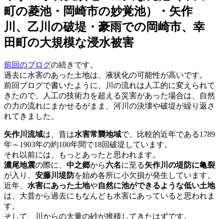
町の菱池・岡崎市の妙覚池）・矢作
川、乙川の破堤・豪雨での岡崎市、幸
田町の大規模な浸水被害
前回のブログ
の続きです。
過去に水害のあった土地は、液状化の可能性が高いです。
前回ブログで書いたように、川の流れは人工的に変えられて
きたので、人工の技術力を超える災害があった場合は、自然
の力の流れにまかせるがまま、河川の決壊や破堤が繰り返さ
れてきました。
矢作川流域
は、昔は
水害常襲地域
で、比較的近年である
1789
年～1903年の約100年間で18回破堤しています。
それ以前には、もっとあったと思われます。
濃尾地震
の際に、
中之郷
から
六名
に至る
矢作川の堤防に亀裂
が入り、
安藤川堤防
を始め各所に小欠損が発生しています。
近年、
水害にあった土地
や
自然に池ができるような低い土地
は、大昔から過去にもなんども水害にあっていると思われま
す。
そして、川からの大量の砂が堆積してきたはずです。