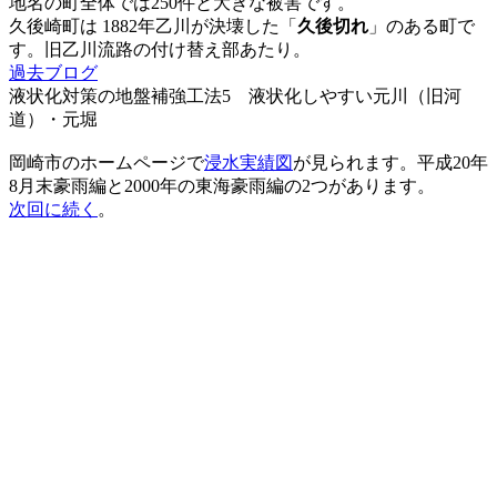
地名の町全体では250件と大きな被害です。
久後崎町は 1882年乙川が決壊した「
久後切れ
」のある町で
す。旧乙川流路の付け替え部あたり。
過去ブログ
液状化対策の地盤補強工法5 液状化しやすい元川（旧河
道）・元堀
岡崎市のホームページで
浸水実績図
が見られます。平成20年
8月末豪雨編と2000年の東海豪雨編の2つがあります。
次回に続く
。