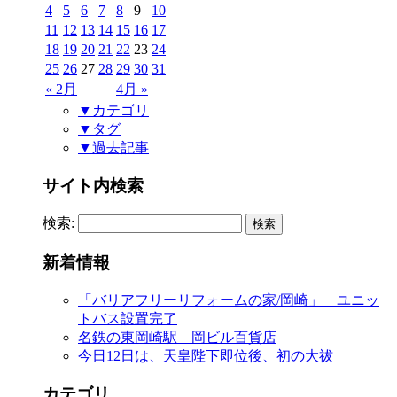
4
5
6
7
8
9
10
11
12
13
14
15
16
17
18
19
20
21
22
23
24
25
26
27
28
29
30
31
« 2月
4月 »
▼カテゴリ
▼タグ
▼過去記事
サイト内検索
検索:
新着情報
「バリアフリーリフォームの家/岡崎」 ユニッ
トバス設置完了
名鉄の東岡崎駅 岡ビル百貨店
今日12日は、天皇陛下即位後、初の大祓
カテゴリ