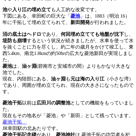
池
や
入り江の埋め立て
も人工的な改変です。
下図にある、幸田町の巨大な「
菱池
」は、1883（明治 16）
年に干拓して埋め立てられて、
新田開発
が行われました。
沼の底土はヘドロ
であり、
何回埋め立てても地盤が沈下
し、
堤防も崩壊
するという状況が続きましたが、水車を使って水
を抜くことに力を尽くし、約二年の歳月をかけて竣工し、東
西5.4km、南北1.8kmの約50hrの広大な菱池新田が実現しまし
た。
菱池
は、
油ヶ淵
(碧南市と安城市の間）よりもかなり大きな
池でした。
現在、内陸部にある、
油ヶ淵
も
元は海の入り江
（小さな湾）
であり、周囲が埋め立てられ、現在の大きさになったもので
す。
菱池干拓
以前は
広田川の調整池
としての機能をもっていまし
た。
現在もその地名が「菱池」や「新田」として残っています。
菱池干拓
JR幸田駅の北あたりです。
菱池干拓記念碑
があり、
菱池神社
は 菱池干拓の功労者を祀