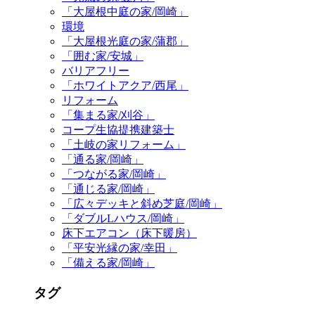
「大屋根中庭の家/岡崎」
環境
「大屋根光庭の家/蒲郡」
「囲む家/安城」
バリアフリー
「ホワイトアクア/西尾」
リフォーム
「集まる家/刈谷」
コープ生協提携建築士
「土岐の家リフォーム」
「通る家/岡崎」
「つながる家/岡崎」
「通じる家/岡崎」
「広々デッキと斜め芝庭/岡崎」
「ダブルLハウス/岡崎」
床下エアコン（床下暖房）
「平安光縁の家/幸田」
「備える家/岡崎」
タグ