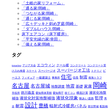
「土岐の家リフォーム」
「通る家/岡崎」
「つながる家/岡崎」
「通じる家/岡崎」
「広々デッキと斜め芝庭/岡崎」
「ダブルLハウス/岡崎」
床下エアコン（床下暖房）
「平安光縁の家/幸田」
「備える家/岡崎」
タグ
エコウィン
クール暖
tonarino
アジア大会
コンクリート
コンクリート受
スーパージオ工法
スーパージオ
ピ
け入れ検査
スケート
トナリノ
住宅
制震
ーエス
一級建築士
信長
フィギュア
事務所
南海トラフ
岡崎
名古屋
名古屋城
地震
家康
地盤調査
基礎
徳川義直
液状化地盤
構造計算
市役所
愛知県体育館
愛知県庁
捨てコン
液状化現象
監理
液状化対策地盤補強
補強
狭あい道路
秀
設計
豊橋
耐震
輻射式冷暖房パネル
吉
那古野城
配筋検