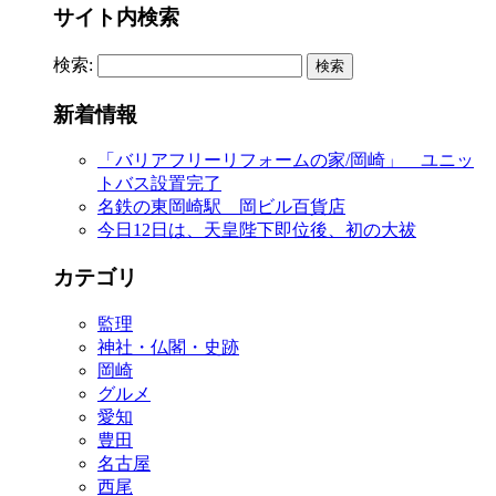
サイト内検索
検索:
新着情報
「バリアフリーリフォームの家/岡崎」 ユニッ
トバス設置完了
名鉄の東岡崎駅 岡ビル百貨店
今日12日は、天皇陛下即位後、初の大祓
カテゴリ
監理
神社・仏閣・史跡
岡崎
グルメ
愛知
豊田
名古屋
西尾