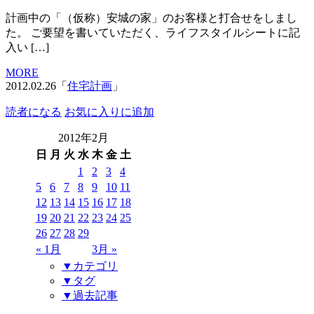
計画中の「（仮称）安城の家」のお客様と打合せをしまし
た。 ご要望を書いていただく、ライフスタイルシートに記
入い […]
MORE
2012.02.26「
住宅計画
」
読者になる
お気に入りに追加
2012年2月
日
月
火
水
木
金
土
1
2
3
4
5
6
7
8
9
10
11
12
13
14
15
16
17
18
19
20
21
22
23
24
25
26
27
28
29
« 1月
3月 »
▼カテゴリ
▼タグ
▼過去記事