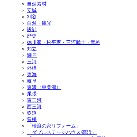
自然素材
安城
刈谷
自然・観光
設計
歴史
徳川家・松平家・三河武士・武将
知立
瀬戸
三河
外構
東海
岐阜
東濃（東美濃）
尾張
東三河
西三河
鉄道
豊橋
「瑞浪の家リフォーム」
「ダブルステージハウス/高浜」