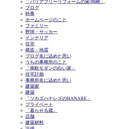
「バリアフリーリフォームの家/岡崎」
ブログ
時事
ホームページのこと
ファミリー
野球・サッカー
インテリア
住宅
構造・地震
ブログ名に込めた思い
うちの事務所のこと
「南欧モダンの白い家」
住宅計画
事務所名に込めた思い
建築家
建築
「ツカズハナレズのHANARE」
プライベート
「暮らせる蔵」
店舗
建築材料
設備