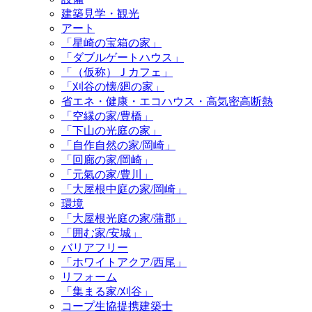
建築見学・観光
アート
「星崎の宝箱の家」
「ダブルゲートハウス」
「（仮称）Ｊカフェ」
「刈谷の懐/廻の家」
省エネ・健康・エコハウス・高気密高断熱
「空縁の家/豊橋」
「下山の光庭の家」
「自作自然の家/岡崎」
「回廊の家/岡崎」
「元氣の家/豊川」
「大屋根中庭の家/岡崎」
環境
「大屋根光庭の家/蒲郡」
「囲む家/安城」
バリアフリー
「ホワイトアクア/西尾」
リフォーム
「集まる家/刈谷」
コープ生協提携建築士