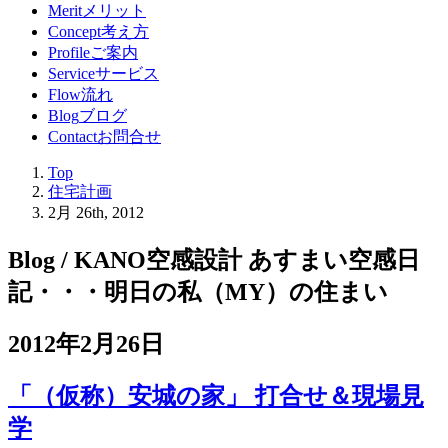
Merit
メリット
Concept
考え方
Profile
ご案内
Service
サービス
Flow
流れ
Blog
ブログ
Contact
お問合せ
Top
住宅計画
2月 26th, 2012
Blog / KANO空感設計 あすまい空感日
記
・・・明日の私（MY）の住まい
2012年2月26日
「（仮称）安城の家」 打合せ＆現場見
学