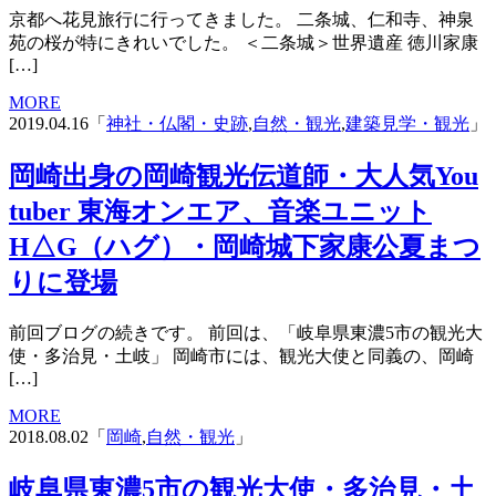
京都へ花見旅行に行ってきました。 二条城、仁和寺、神泉
苑の桜が特にきれいでした。 ＜二条城＞世界遺産 徳川家康
[…]
MORE
2019.04.16「
神社・仏閣・史跡
,
自然・観光
,
建築見学・観光
」
岡崎出身の岡崎観光伝道師・大人気You
tuber 東海オンエア、音楽ユニット
H△G（ハグ）・岡崎城下家康公夏まつ
りに登場
前回ブログの続きです。 前回は、「岐阜県東濃5市の観光大
使・多治見・土岐」 岡崎市には、観光大使と同義の、岡崎
[…]
MORE
2018.08.02「
岡崎
,
自然・観光
」
岐阜県東濃5市の観光大使・多治見・土