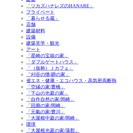
「ツカズハナレズのHANARE」
プライベート
「暮らせる蔵」
店舗
建築材料
設備
建築見学・観光
アート
「星崎の宝箱の家」
「ダブルゲートハウス」
「（仮称）Ｊカフェ」
「刈谷の懐/廻の家」
省エネ・健康・エコハウス・高気密高断熱
「空縁の家/豊橋」
「下山の光庭の家」
「自作自然の家/岡崎」
「回廊の家/岡崎」
「元氣の家/豊川」
「大屋根中庭の家/岡崎」
環境
「大屋根光庭の家/蒲郡」