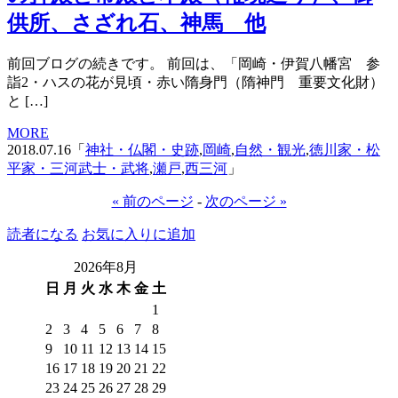
供所、さざれ石、神馬 他
前回ブログの続きです。 前回は、「岡崎・伊賀八幡宮 参
詣2・ハスの花が見頃・赤い隋身門（隋神門 重要文化財）
と […]
MORE
2018.07.16「
神社・仏閣・史跡
,
岡崎
,
自然・観光
,
徳川家・松
平家・三河武士・武将
,
瀬戸
,
西三河
」
« 前のページ
-
次のページ »
読者になる
お気に入りに追加
2026年8月
日
月
火
水
木
金
土
1
2
3
4
5
6
7
8
9
10
11
12
13
14
15
16
17
18
19
20
21
22
23
24
25
26
27
28
29