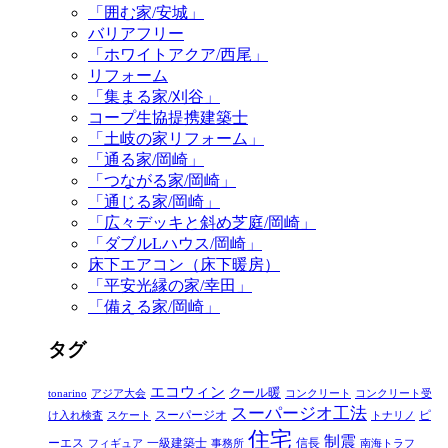
「囲む家/安城」
バリアフリー
「ホワイトアクア/西尾」
リフォーム
「集まる家/刈谷」
コープ生協提携建築士
「土岐の家リフォーム」
「通る家/岡崎」
「つながる家/岡崎」
「通じる家/岡崎」
「広々デッキと斜め芝庭/岡崎」
「ダブルLハウス/岡崎」
床下エアコン（床下暖房）
「平安光縁の家/幸田」
「備える家/岡崎」
タグ
エコウィン
クール暖
tonarino
アジア大会
コンクリート
コンクリート受
スーパージオ工法
スーパージオ
ピ
け入れ検査
スケート
トナリノ
住宅
制震
ーエス
一級建築士
信長
フィギュア
事務所
南海トラフ