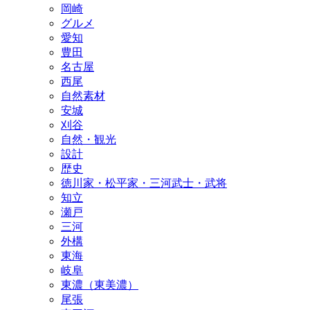
岡崎
グルメ
愛知
豊田
名古屋
西尾
自然素材
安城
刈谷
自然・観光
設計
歴史
徳川家・松平家・三河武士・武将
知立
瀬戸
三河
外構
東海
岐阜
東濃（東美濃）
尾張