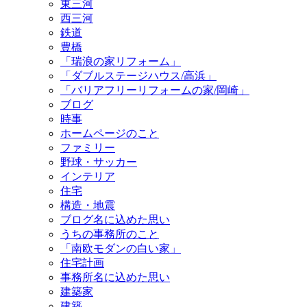
東三河
西三河
鉄道
豊橋
「瑞浪の家リフォーム」
「ダブルステージハウス/高浜」
「バリアフリーリフォームの家/岡崎」
ブログ
時事
ホームページのこと
ファミリー
野球・サッカー
インテリア
住宅
構造・地震
ブログ名に込めた思い
うちの事務所のこと
「南欧モダンの白い家」
住宅計画
事務所名に込めた思い
建築家
建築