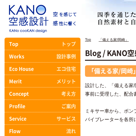
Top
「備える家/岡崎」
Top
トップ
Blog / KA
Works
設計事例
Eco House
エコ住宅
「備える家/岡崎
Merit
メリット
設計した、「備える家
Concept
考え方
事前に受理した、配合
Profile
ご案内
ミキサー車から、ポン
Service
サービス
バイブレーターを各所
Flow
流れ