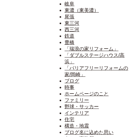
岐阜
東濃（東美濃）
尾張
東三河
西三河
鉄道
豊橋
「瑞浪の家リフォーム」
「ダブルステージハウス/高
浜」
「バリアフリーリフォームの
家/岡崎」
ブログ
時事
ホームページのこと
ファミリー
野球・サッカー
インテリア
住宅
構造・地震
ブログ名に込めた思い