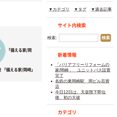
▼カテゴリ
▼タグ
▼過去記事
サイト内検索
検索:
「備える家/岡
新着情報
「バリアフリーリフォームの
設
「備える家/岡崎」
家/岡崎」 ユニットバス設置
完了
名鉄の東岡崎駅 岡ビル百貨
店
今日12日は、天皇陛下即位
後、初の大祓
カテゴリ