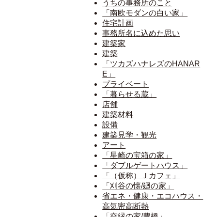
うちの事務所のこと
「南欧モダンの白い家」
住宅計画
事務所名に込めた思い
建築家
建築
「ツカズハナレズのHANAR
E」
プライベート
「暮らせる蔵」
店舗
建築材料
設備
建築見学・観光
アート
「星崎の宝箱の家」
「ダブルゲートハウス」
「（仮称）Ｊカフェ」
「刈谷の懐/廻の家」
省エネ・健康・エコハウス・
高気密高断熱
「空縁の家/豊橋」