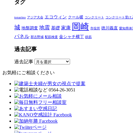
タグ
エコウィン
クール暖
tonarino
アジア大会
コンクリート
コンクリート受け
岡崎
城
地震
家康
地盤調査
基礎
徳川義直
市役所
愛知県体
パネル
金シャチ横丁
那古野城
配筋検査
鉄筋
過去記事
過去記事
お気軽にご相談ください