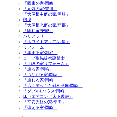
「回廊の家/岡崎」
「元氣の家/豊川」
「大屋根中庭の家/岡崎」
環境
「大屋根光庭の家/蒲郡」
「囲む家/安城」
バリアフリー
「ホワイトアクア/西尾」
リフォーム
「集まる家/刈谷」
コープ生協提携建築士
「土岐の家リフォーム」
「通る家/岡崎」
「つながる家/岡崎」
「通じる家/岡崎」
「広々デッキと斜め芝庭/岡崎」
「ダブルLハウス/岡崎」
床下エアコン（床下暖房）
「平安光縁の家/幸田」
「備える家/岡崎」