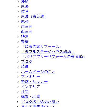
外構
東海
岐阜
東濃（東美濃）
尾張
東三河
西三河
鉄道
豊橋
「瑞浪の家リフォーム」
「ダブルステージハウス/高浜」
「バリアフリーリフォームの家/岡崎」
ブログ
時事
ホームページのこと
ファミリー
野球・サッカー
インテリア
住宅
構造・地震
ブログ名に込めた思い
うちの事務所のこと