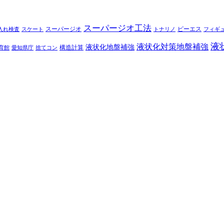
スーパージオ工法
スーパージオ
ピーエス
入れ検査
スケート
トナリノ
フィギ
液
液状化対策地盤補強
液状化地盤補強
構造計算
育館
愛知県庁
捨てコン