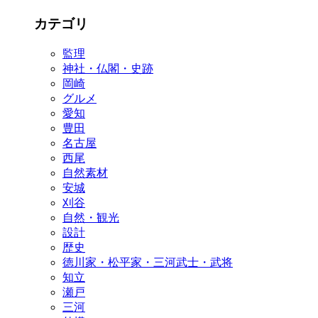
カテゴリ
監理
神社・仏閣・史跡
岡崎
グルメ
愛知
豊田
名古屋
西尾
自然素材
安城
刈谷
自然・観光
設計
歴史
徳川家・松平家・三河武士・武将
知立
瀬戸
三河