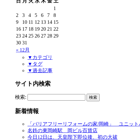
日
月
火
水
木
金
土
1
2
3
4
5
6
7
8
9
10
11
12
13
14
15
16
17
18
19
20
21
22
23
24
25
26
27
28
29
30
31
« 12月
▼カテゴリ
▼タグ
▼過去記事
サイト内検索
検索:
新着情報
「バリアフリーリフォームの家/岡崎」 ユニット
名鉄の東岡崎駅 岡ビル百貨店
今日12日は、天皇陛下即位後、初の大祓