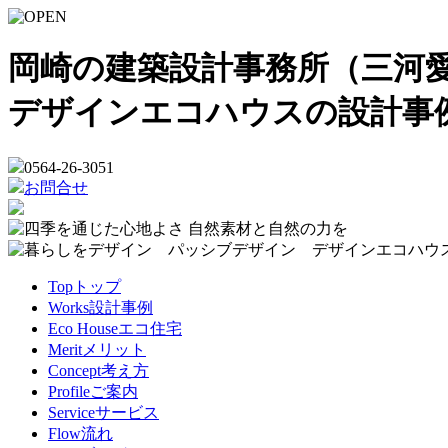
岡崎の建築設計事務所（三河愛
デザインエコハウスの設計事
0564-26-3051
お問合せ
Top
トップ
Works
設計事例
Eco House
エコ住宅
Merit
メリット
Concept
考え方
Profile
ご案内
Service
サービス
Flow
流れ