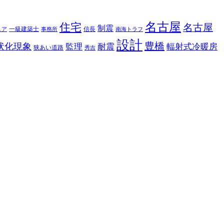
名古屋
住宅
名古屋
制震
一級建築士
信長
ュア
事務所
南海トラフ
設計
豊橋
状化現象
監理
耐震
輻射式冷暖房
狭あい道路
秀吉