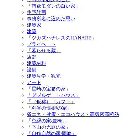
「南欧モダンの白い家」
住宅計画
事務所名に込めた思い
建築家
建築
「ツカズハナレズのHANARE」
プライベート
「暮らせる蔵」
店舗
建築材料
設備
建築見学・観光
アート
「星崎の宝箱の家」
「ダブルゲートハウス」
「（仮称）Ｊカフェ」
「刈谷の懐/廻の家」
省エネ・健康・エコハウス・高気密高断熱
「空縁の家/豊橋」
「下山の光庭の家」
「自作自然の家/岡崎」