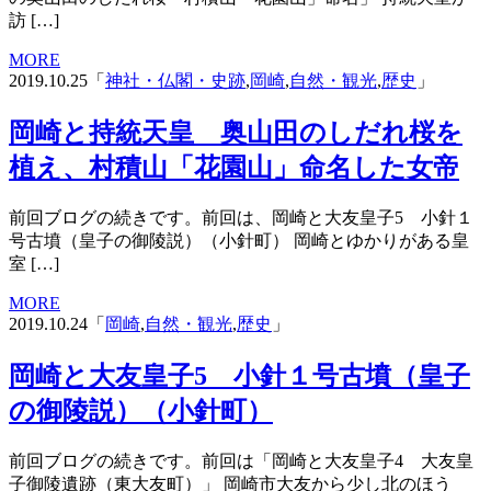
訪 […]
MORE
2019.10.25「
神社・仏閣・史跡
,
岡崎
,
自然・観光
,
歴史
」
岡崎と持統天皇 奥山田のしだれ桜を
植え、村積山「花園山」命名した女帝
前回ブログの続きです。前回は、岡崎と大友皇子5 小針１
号古墳（皇子の御陵説）（小針町） 岡崎とゆかりがある皇
室 […]
MORE
2019.10.24「
岡崎
,
自然・観光
,
歴史
」
岡崎と大友皇子5 小針１号古墳（皇子
の御陵説）（小針町）
前回ブログの続きです。前回は「岡崎と大友皇子4 大友皇
子御陵遺跡（東大友町）」 岡崎市大友から少し北のほう