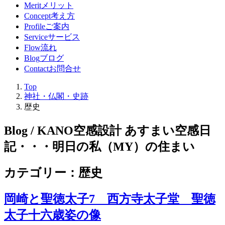
Merit
メリット
Concept
考え方
Profile
ご案内
Service
サービス
Flow
流れ
Blog
ブログ
Contact
お問合せ
Top
神社・仏閣・史跡
歴史
Blog / KANO空感設計 あすまい空感日
記
・・・明日の私（MY）の住まい
カテゴリー：歴史
岡崎と聖徳太子7 西方寺太子堂 聖徳
太子十六歳姿の像