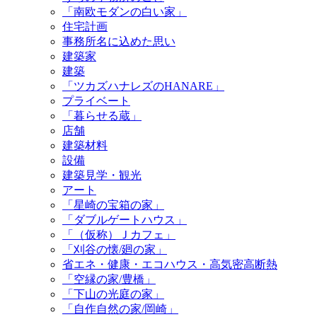
「南欧モダンの白い家」
住宅計画
事務所名に込めた思い
建築家
建築
「ツカズハナレズのHANARE」
プライベート
「暮らせる蔵」
店舗
建築材料
設備
建築見学・観光
アート
「星崎の宝箱の家」
「ダブルゲートハウス」
「（仮称）Ｊカフェ」
「刈谷の懐/廻の家」
省エネ・健康・エコハウス・高気密高断熱
「空縁の家/豊橋」
「下山の光庭の家」
「自作自然の家/岡崎」