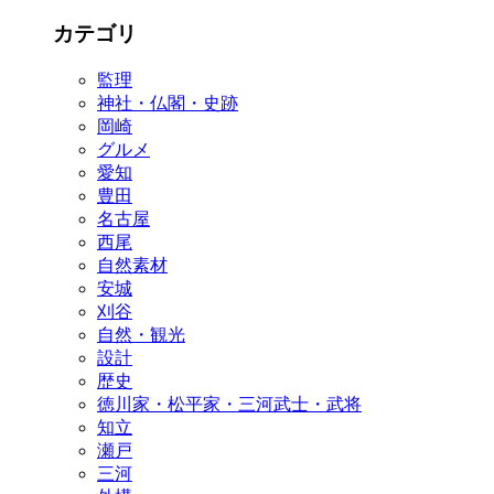
カテゴリ
監理
神社・仏閣・史跡
岡崎
グルメ
愛知
豊田
名古屋
西尾
自然素材
安城
刈谷
自然・観光
設計
歴史
徳川家・松平家・三河武士・武将
知立
瀬戸
三河