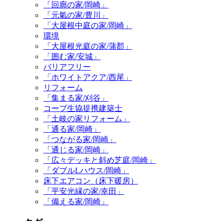
「回廊の家/岡崎」
「元氣の家/豊川」
「大屋根中庭の家/岡崎」
環境
「大屋根光庭の家/蒲郡」
「囲む家/安城」
バリアフリー
「ホワイトアクア/西尾」
リフォーム
「集まる家/刈谷」
コープ生協提携建築士
「土岐の家リフォーム」
「通る家/岡崎」
「つながる家/岡崎」
「通じる家/岡崎」
「広々デッキと斜め芝庭/岡崎」
「ダブルLハウス/岡崎」
床下エアコン（床下暖房）
「平安光縁の家/幸田」
「備える家/岡崎」