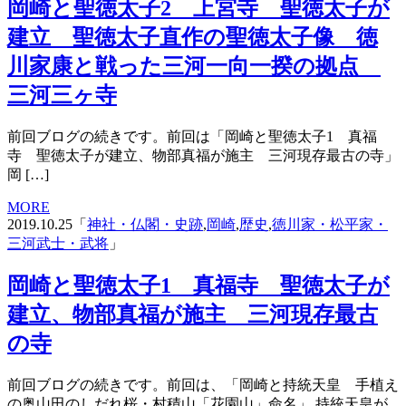
岡崎と聖徳太子2 上宮寺 聖徳太子が
建立 聖徳太子直作の聖徳太子像 徳
川家康と戦った三河一向一揆の拠点
三河三ヶ寺
前回ブログの続きです。前回は「岡崎と聖徳太子1 真福
寺 聖徳太子が建立、物部真福が施主 三河現存最古の寺」
岡 […]
MORE
2019.10.25「
神社・仏閣・史跡
,
岡崎
,
歴史
,
徳川家・松平家・
三河武士・武将
」
岡崎と聖徳太子1 真福寺 聖徳太子が
建立、物部真福が施主 三河現存最古
の寺
前回ブログの続きです。前回は、「岡崎と持統天皇 手植え
の奥山田のしだれ桜・村積山「花園山」命名」 持統天皇が