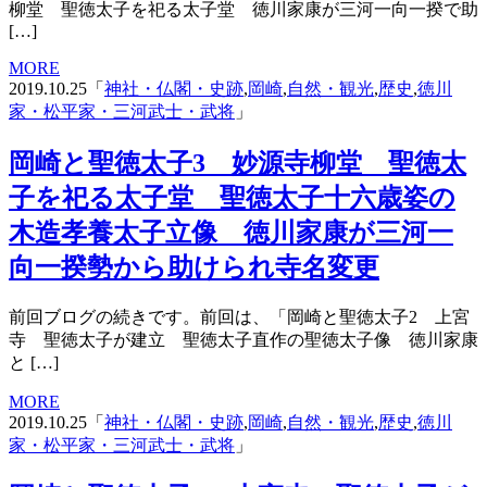
柳堂 聖徳太子を祀る太子堂 徳川家康が三河一向一揆で助
[…]
MORE
2019.10.25「
神社・仏閣・史跡
,
岡崎
,
自然・観光
,
歴史
,
徳川
家・松平家・三河武士・武将
」
岡崎と聖徳太子3 妙源寺柳堂 聖徳太
子を祀る太子堂 聖徳太子十六歳姿の
木造孝養太子立像 徳川家康が三河一
向一揆勢から助けられ寺名変更
前回ブログの続きです。前回は、「岡崎と聖徳太子2 上宮
寺 聖徳太子が建立 聖徳太子直作の聖徳太子像 徳川家康
と […]
MORE
2019.10.25「
神社・仏閣・史跡
,
岡崎
,
自然・観光
,
歴史
,
徳川
家・松平家・三河武士・武将
」