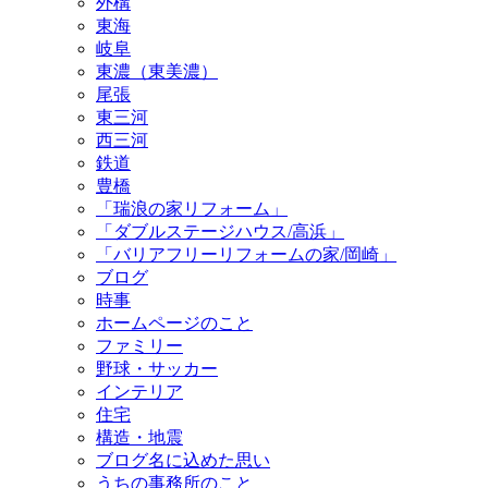
外構
東海
岐阜
東濃（東美濃）
尾張
東三河
西三河
鉄道
豊橋
「瑞浪の家リフォーム」
「ダブルステージハウス/高浜」
「バリアフリーリフォームの家/岡崎」
ブログ
時事
ホームページのこと
ファミリー
野球・サッカー
インテリア
住宅
構造・地震
ブログ名に込めた思い
うちの事務所のこと