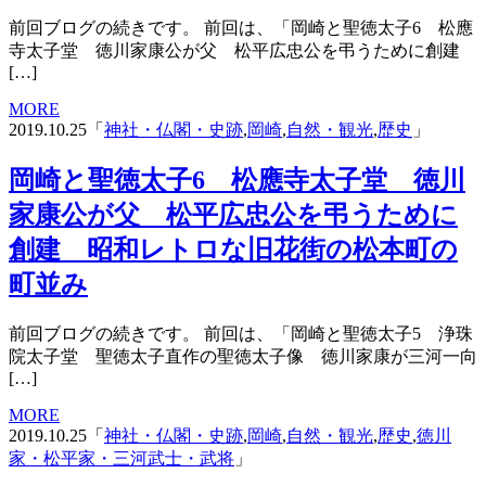
前回ブログの続きです。 前回は、「岡崎と聖徳太子6 松應
寺太子堂 徳川家康公が父 松平広忠公を弔うために創建
[…]
MORE
2019.10.25「
神社・仏閣・史跡
,
岡崎
,
自然・観光
,
歴史
」
岡崎と聖徳太子6 松應寺太子堂 徳川
家康公が父 松平広忠公を弔うために
創建 昭和レトロな旧花街の松本町の
町並み
前回ブログの続きです。 前回は、「岡崎と聖徳太子5 浄珠
院太子堂 聖徳太子直作の聖徳太子像 徳川家康が三河一向
[…]
MORE
2019.10.25「
神社・仏閣・史跡
,
岡崎
,
自然・観光
,
歴史
,
徳川
家・松平家・三河武士・武将
」