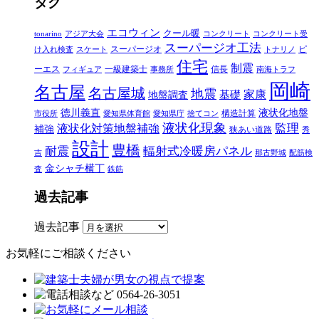
タグ
エコウィン
クール暖
tonarino
アジア大会
コンクリート
コンクリート受
スーパージオ工法
スーパージオ
ピ
け入れ検査
スケート
トナリノ
住宅
制震
ーエス
一級建築士
信長
フィギュア
事務所
南海トラフ
岡崎
名古屋
名古屋城
地震
家康
地盤調査
基礎
徳川義直
液状化地盤
構造計算
市役所
愛知県体育館
愛知県庁
捨てコン
液状化現象
監理
液状化対策地盤補強
補強
狭あい道路
秀
設計
豊橋
耐震
輻射式冷暖房パネル
吉
那古野城
配筋検
金シャチ横丁
査
鉄筋
過去記事
過去記事
お気軽にご相談ください