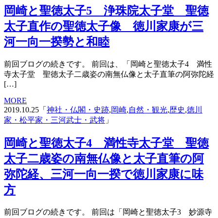
岡崎と聖徳太子5 浄珠院太子堂 聖徳
太子直作の聖徳太子像 徳川家康が三
河一向一揆勢と和睦
前回ブログの続きです。 前回は、「岡崎と聖徳太子4 満性
寺太子堂 聖徳太子二歳姿の南無仏像と太子直筆の阿弥陀経
[…]
MORE
2019.10.25「
神社・仏閣・史跡
,
岡崎
,
自然・観光
,
歴史
,
徳川
家・松平家・三河武士・武将
」
岡崎と聖徳太子4 満性寺太子堂 聖徳
太子二歳姿の南無仏像と太子直筆の阿
弥陀経、三河一向一揆で徳川家康に味
方
前回ブログの続きです。 前回は「岡崎と聖徳太子3 妙源寺