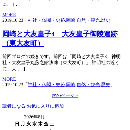
に、 […]
MORE
2019.10.23「
神社・仏閣・史跡
,
岡崎
,
自然・観光
,
歴史
」
岡崎と大友皇子4 大友皇子御陵遺跡
（東大友町）
前回ブログの続きです。前回は「岡崎と大友皇子3 神明
社・大友皇子丸藪之館跡碑（東大友町）」 神明社の近く
に、大 […]
MORE
2019.10.23「
神社・仏閣・史跡
,
岡崎
,
自然・観光
,
歴史
」
次のページ »
読者になる
お気に入りに追加
2026年8月
日
月
火
水
木
金
土