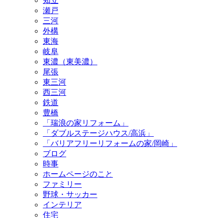
知立
瀬戸
三河
外構
東海
岐阜
東濃（東美濃）
尾張
東三河
西三河
鉄道
豊橋
「瑞浪の家リフォーム」
「ダブルステージハウス/高浜」
「バリアフリーリフォームの家/岡崎」
ブログ
時事
ホームページのこと
ファミリー
野球・サッカー
インテリア
住宅