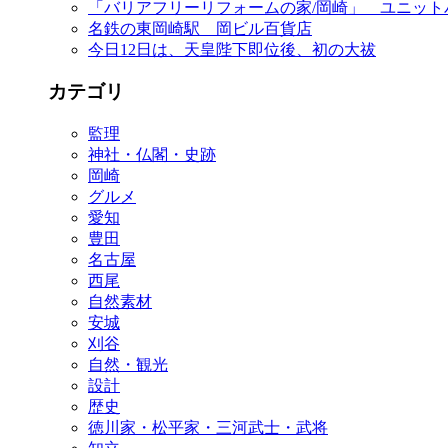
「バリアフリーリフォームの家/岡崎」 ユニット
名鉄の東岡崎駅 岡ビル百貨店
今日12日は、天皇陛下即位後、初の大祓
カテゴリ
監理
神社・仏閣・史跡
岡崎
グルメ
愛知
豊田
名古屋
西尾
自然素材
安城
刈谷
自然・観光
設計
歴史
徳川家・松平家・三河武士・武将