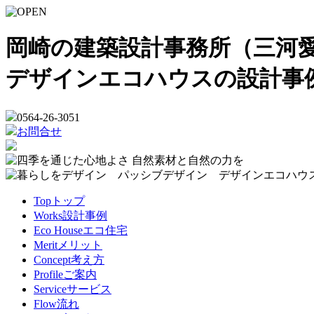
岡崎の建築設計事務所（三河愛
デザインエコハウスの設計事
0564-26-3051
お問合せ
Top
トップ
Works
設計事例
Eco House
エコ住宅
Merit
メリット
Concept
考え方
Profile
ご案内
Service
サービス
Flow
流れ